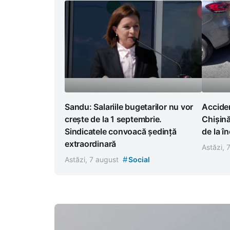
Sandu: Salariile bugetarilor nu vor
Acciden
crește de la 1 septembrie.
Chișină
Sindicatele convoacă ședință
de la î
extraordinară
Astăzi, 
#
Astăzi, 7 august
Social