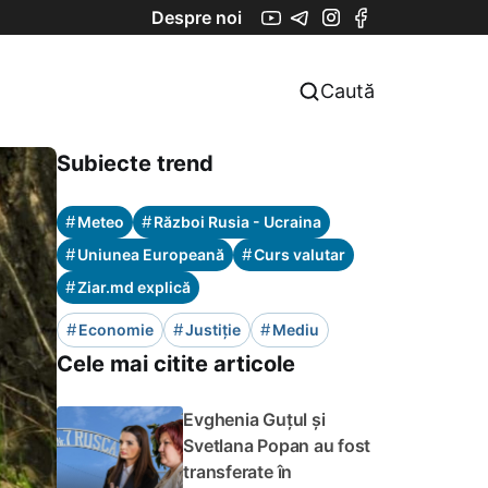
Despre noi
Caută
Subiecte trend
#
#
Meteo
Război Rusia - Ucraina
#
#
Uniunea Europeană
Curs valutar
#
Ziar.md explică
#
#
#
Economie
Justiție
Mediu
Cele mai citite articole
Evghenia Guțul și
Svetlana Popan au fost
transferate în