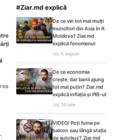
#Ziar.md explică
De ce vin tot mai mulți
muncitori din Asia în R.
ntre
Moldova? Ziar.md
explică fenomenul
ărți
Joi, 6 august
l
De ce economia
crește, dar banii ajung
area
tot mai puțin? Ziar.md
explică inflația și PIB-ul
Joi, 30 iulie
VIDEO/ Poți fuma pe
balcon sau lângă stația
.
de autobuz? Ziar.md