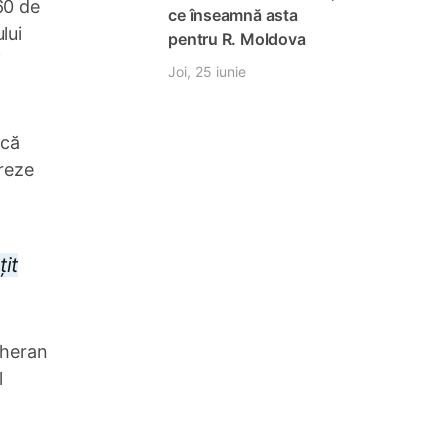
60 de
ce înseamnă asta
lui
pentru R. Moldova
i
Joi, 25 iunie
 că
treze
it
eheran
l