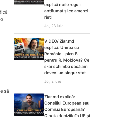
explică noile reguli
antifumat și ce amenzi
dică
riști
 o
Joi, 23 iulie
VIDEO/ Ziar.md
explică: Unirea cu
România – plan B
pentru R. Moldova? Ce
s-ar schimba dacă am
deveni un singur stat
Joi, 2 iulie
pe să
Ziar.md explică:
Consiliul European sau
Comisia Europeană?
Cine ia deciziile în UE și