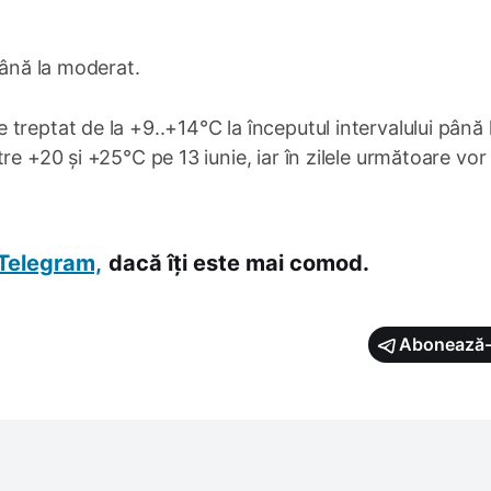
până la moderat.
treptat de la +9..+14°C la începutul intervalului până 
re +20 și +25°C pe 13 iunie, iar în zilele următoare vor
Telegram,
dacă îți este mai comod.
Abonează-