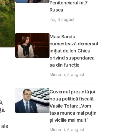
Penitenciarul nr.7 -
Rusca
Joi, 6 august
Maia Sandu
comentează demersul
inițiat de Ion Chicu
privind suspendarea
sa din funcție
Miercuri, 5 august
Guvernul prezintă joi
noua politică fiscală.
ă,
Vasile Tofan: „Vom
ii.
taxa munca mai puțin
și viciile mai mult”
 ale
Miercuri, 5 august