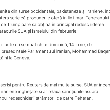
enite din surse occidentale, pakistaneze și iraniene, in
ers scrie că propunerile oferă în linii mari Teheranului
p ce Trump pare să obțină în principal redeschiderea
tacurile SUA și Israelului din februarie.
ar putea fi semnat chiar duminică, 14 iunie, de
e președintele Parlamentului iranian, Mohammad Baqer
tâlni la Geneva.
descriși pentru Reuters de mai multe surse, SUA ar înce
 iraniene înghețate și ar relaxa sancțiunile asupra
imbul redeschiderii strâmtorii de către Teheran.