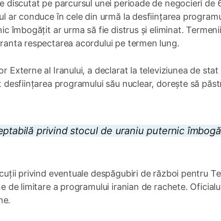
ie discutat pe parcursul unei perioade de negocieri de 
dul ar conduce în cele din urmă la desființarea programu
nic îmbogățit ar urma să fie distrus și eliminat. Termeni
garanta respectarea acordului pe termen lung.
r Externe al Iranului, a declarat la televiziunea de stat
at desființarea programului său nuclear, dorește să păs
ptabilă privind stocul de uraniu puternic îmbogăț
scuții privind eventuale despăgubiri de război pentru T
ne de limitare a programului iranian de rachete. Oficialu
ne.