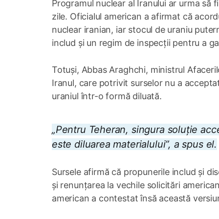
Programul nuclear al Iranului ar urma să f
zile. Oficialul american a afirmat că acor
nuclear iranian, iar stocul de uraniu puter
includ și un regim de inspecții pentru a 
Totuși, Abbas Araghchi, ministrul Afacerilo
Iranul, care potrivit surselor nu a accept
uraniul într-o formă diluată.
„Pentru Teheran, singura soluție acce
este diluarea materialului”, a spus el.
Sursele afirmă că propunerile includ și di
și renunțarea la vechile solicitări america
american a contestat însă această versiu