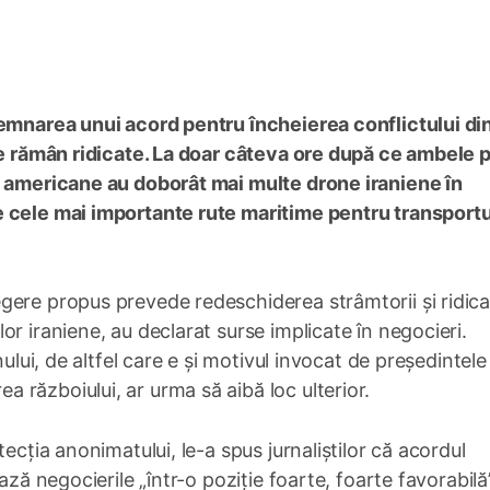
semnarea unui acord pentru încheierea conflictului di
ne rămân ridicate. La doar câteva ore după ce ambele p
e americane au doborât mai multe drone iraniene în
e cele mai importante rute maritime pentru transportu
re propus prevede redeschiderea strâmtorii și ridic
r iraniene, au declarat surse implicate în negocieri.
nului, de altfel care e și motivul invocat de președintele
războiului, ar urma să aibă loc ulterior.
ecția anonimatului, le-a spus jurnaliștilor că acordul
ază negocierile „într-o poziție foarte, foarte favorabilă”