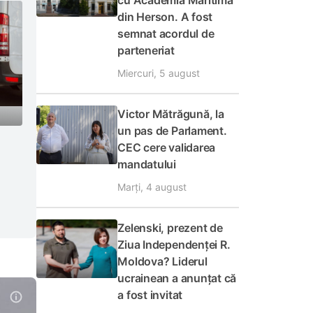
cu Academia Maritimă
din Herson. A fost
semnat acordul de
parteneriat
Miercuri, 5 august
Victor Mătrăgună, la
un pas de Parlament.
CEC cere validarea
mandatului
Marți, 4 august
Zelenski, prezent de
Ziua Independenței R.
Moldova? Liderul
ucrainean a anunțat că
a fost invitat