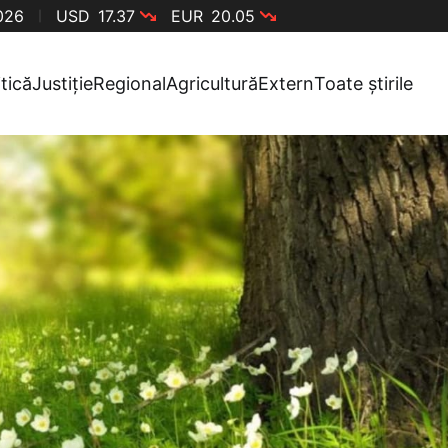
2026
USD
17.37
EUR
20.05
itică
Justiție
Regional
Agricultură
Extern
Toate știrile