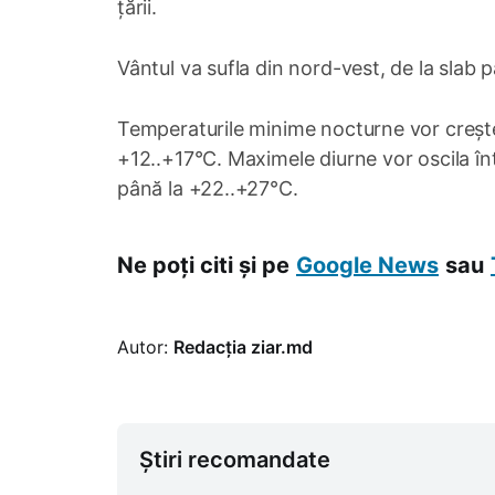
țării.
Vântul va sufla din nord-vest, de la slab 
Temperaturile minime nocturne vor crește 
+12..+17°C. Maximele diurne vor oscila înt
până la +22..+27°C.
Ne poți citi și pe
Google News
sau
Autor:
Redacția ziar.md
Știri recomandate