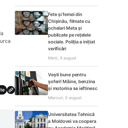
Fete și femei din
Chișinău, filmate cu
ochelari Meta și
la
publicate pe rețelele
 urca
sociale. Poliția a inițiat
verificări
Marți, 4 august
Vești bune pentru
șoferi! Mâine, benzina
și motorina se ieftinesc
te
Miercuri, 5 august
Universitatea Tehnică
a Moldovei va coopera