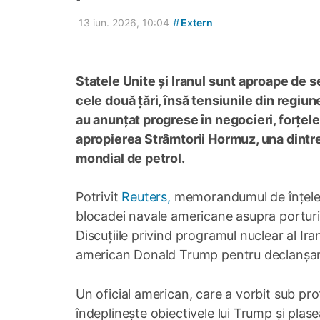
#
13 iun. 2026, 10:04
Extern
Statele Unite și Iranul sunt aproape de 
cele două țări, însă tensiunile din regiu
au anunțat progrese în negocieri, forțel
apropierea Strâmtorii Hormuz, una dintr
mondial de petrol.
Potrivit
Reuters,
memorandumul de înțelege
blocadei navale americane asupra porturilo
Discuțiile privind programul nuclear al Ira
american Donald Trump pentru declanșarea 
Un oficial american, care a vorbit sub prot
îndeplinește obiectivele lui Trump și plase