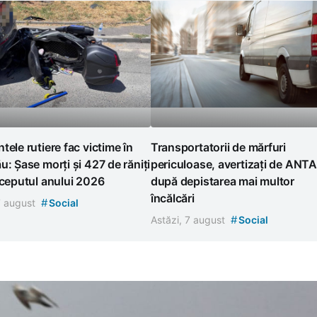
tele rutiere fac victime în
Transportatorii de mărfuri
u: Șase morți și 427 de răniți
periculoase, avertizați de ANTA
nceputul anului 2026
după depistarea mai multor
încălcări
#
7 august
Social
#
Astăzi, 7 august
Social