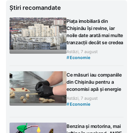
Știri recomandate
Piața imobiliară din
Chișinău își revine, iar
noile date arată mai multe
tranzacții decât se credea
Astăzi, 7 august
#
Economie
Ce măsuri iau companiile
din Chișinău pentru a
economisi apă și energie
Astăzi, 7 august
#
Economie
Benzina și motorina, mai