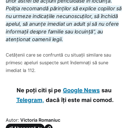
unor astfel de acțiuni periculoase în locuință.
Poliția recomandă părinților să explice copiilor să
nu urmeze indicațiile necunoscuților, să închidă
apelul, să anunțe imediat un adult și să nu ofere
informații despre familie sau locuință”, au
atenționat oamenii legii.
Cetățenii care se confruntă cu situații similare sau
primesc apeluri suspecte sunt îndemnați să sune
imediat la 112.
Ne poți citi și pe
Google News
sau
Telegram,
dacă îți este mai comod.
Autor:
Victoria Romaniuc