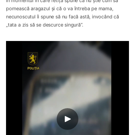
În momentul în care fetița spune că nu știe cum să
pornească aragazul și că o va întreba pe mama,
necunoscutul îi spune să nu facă astă, invocând că
„tata a zis să se descurce singură”.