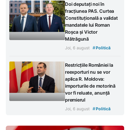
Doi deputați noi în
fracțiunea PAS. Curtea
Constituțională a validat
mandatele lui Roman
Roșca și Victor
Mătrăgună
#
Joi, 6 august
Politică
Restricțiile României la
reexporturi nu se vor
aplica R. Moldova:
importurile de motorină
vor fi reluate, anunță
premierul
#
Joi, 6 august
Politică