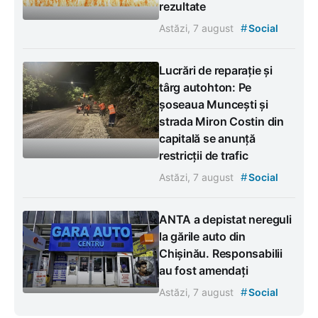
rezultate
#
Astăzi, 7 august
Social
Lucrări de reparație și
târg autohton: Pe
șoseaua Muncești și
strada Miron Costin din
capitală se anunță
restricții de trafic
#
Astăzi, 7 august
Social
ANTA a depistat nereguli
la gările auto din
Chișinău. Responsabilii
au fost amendați
#
Astăzi, 7 august
Social