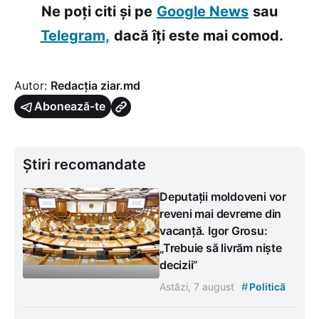
Ne poți citi și pe
Google News
sau
Telegram,
dacă îți este mai comod.
Autor:
Redacția ziar.md
Abonează-te
Știri recomandate
Deputații moldoveni vor
reveni mai devreme din
vacanță. Igor Grosu:
„Trebuie să livrăm niște
decizii”
#
Astăzi, 7 august
Politică