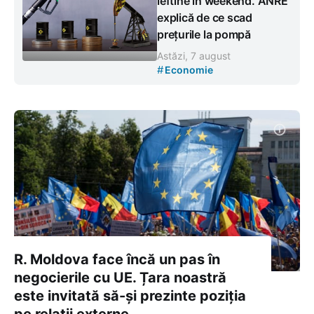
ieftine în weekend. ANRE
explică de ce scad
prețurile la pompă
Astăzi, 7 august
#
Economie
R. Moldova face încă un pas în
negocierile cu UE. Țara noastră
este invitată să-și prezinte poziția
pe relații externe