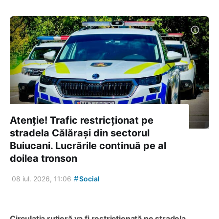
Atenție! Trafic restricționat pe
stradela Călărași din sectorul
Buiucani. Lucrările continuă pe al
doilea tronson
#
08 iul. 2026, 11:06
Social
Circulația rutieră va fi restricționată pe stradela