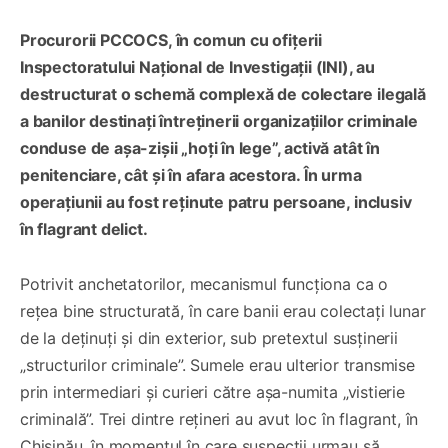
Procurorii PCCOCS, în comun cu ofițerii
Inspectoratului Național de Investigații (INI), au
destructurat o schemă complexă de colectare ilegală
a banilor destinați întreținerii organizațiilor criminale
conduse de așa-zișii „hoți în lege”, activă atât în
penitenciare, cât și în afara acestora. În urma
operațiunii au fost reținute patru persoane, inclusiv
în flagrant delict.
Potrivit anchetatorilor, mecanismul funcționa ca o
rețea bine structurată, în care banii erau colectați lunar
de la deținuți și din exterior, sub pretextul susținerii
„structurilor criminale”. Sumele erau ulterior transmise
prin intermediari și curieri către așa-numita „vistierie
criminală”. Trei dintre rețineri au avut loc în flagrant, în
Chișinău, în momentul în care suspecții urmau să