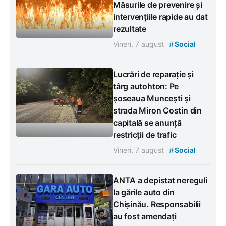
Măsurile de prevenire și
intervențiile rapide au dat
rezultate
#
Vineri, 7 august
Social
Lucrări de reparație și
târg autohton: Pe
șoseaua Muncești și
strada Miron Costin din
capitală se anunță
restricții de trafic
#
Vineri, 7 august
Social
ANTA a depistat nereguli
la gările auto din
Chișinău. Responsabilii
au fost amendați