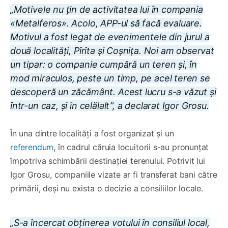
„Motivele nu țin de activitatea lui în compania
«Metalferos». Acolo, APP-ul să facă evaluare.
Motivul a fost legat de evenimentele din jurul a
două localități, Pîrîta și Coșnița. Noi am observat
un tipar: o companie cumpără un teren și, în
mod miraculos, peste un timp, pe acel teren se
descoperă un zăcământ. Acest lucru s-a văzut și
într-un caz, și în celălalt”, a declarat Igor Grosu.
În una dintre localități a fost organizat și un
referendum
, în cadrul căruia locuitorii s-au pronunțat
împotriva schimbării destinației terenului. Potrivit lui
Igor Grosu, companiile vizate ar fi transferat bani către
primării, deși nu exista o decizie a consiliilor locale.
„S-a încercat obținerea votului în consiliul local,