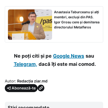
Anastasia Taburceanu și alți
membri, excluși din PAS.
Igor Grosu cere și demiterea
directorului Metalferos
Ne poți citi și pe
Google News
sau
Telegram,
dacă îți este mai comod.
Autor:
Redacția ziar.md
Abonează-te
Știri recomandate