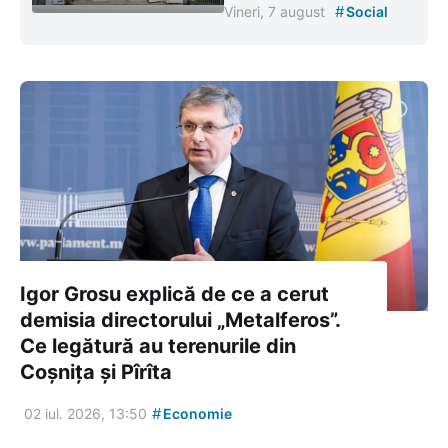
#
Vineri, 7 august
Social
Igor Grosu explică de ce a cerut
demisia directorului „Metalferos”.
Ce legătură au terenurile din
Coșnița și Pîrîta
#
02 iul. 2026, 13:50
Economie