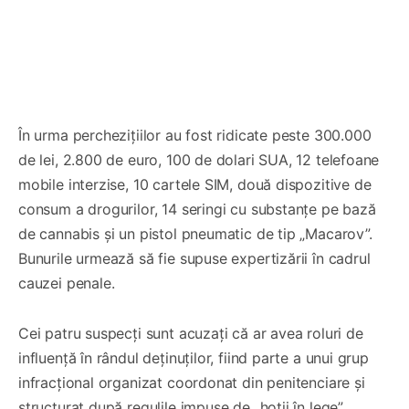
În urma perchezițiilor au fost ridicate peste 300.000
de lei, 2.800 de euro, 100 de dolari SUA, 12 telefoane
mobile interzise, 10 cartele SIM, două dispozitive de
consum a drogurilor, 14 seringi cu substanțe pe bază
de cannabis și un pistol pneumatic de tip „Macarov”.
Bunurile urmează să fie supuse expertizării în cadrul
cauzei penale.
Cei patru suspecți sunt acuzați că ar avea roluri de
influență în rândul deținuților, fiind parte a unui grup
infracțional organizat coordonat din penitenciare și
structurat după regulile impuse de „hoții în lege”.