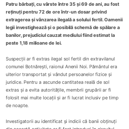
Patru bărbați, cu vârste între 35 și 69 de ani, au fost
reținuți pentru 72 de ore într-un dosar privind
extragerea și vânzarea ilegală a solului fertil. Oamenii
legii investighează și o posibilă schemă de spălare a
banilor, prejudiciul cauzat mediului fiind estimat la
peste 1,18 milioane de lei.
Suspecții ar fi extras ilegal sol fertil din extravilanul
comunei Botnărești, raionul Anenii Noi. Pământul era
ulterior transportat și vândut persoanelor fizice și
juridice. Pentru a ascunde cantitatea reală de sol
extras și a evita autoritățile, membrii grupării ar fi
folosit mai multe locații și ar fi lucrat inclusiv pe timp
de noapte.
Investigatorii au identificat și indicii că banii obținuți
din această activitate ar fi fost introduși în circuitul