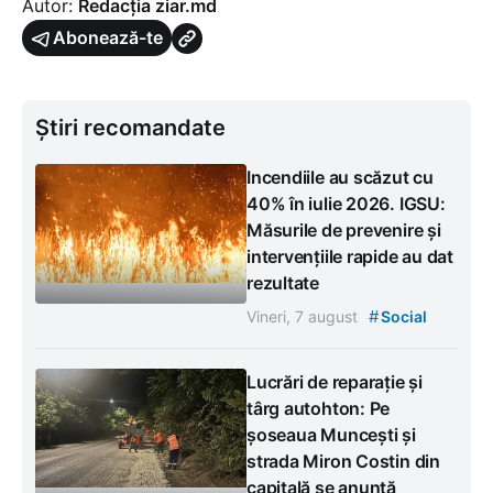
Autor:
Redacția ziar.md
Abonează-te
Știri recomandate
Incendiile au scăzut cu
40% în iulie 2026. IGSU:
Măsurile de prevenire și
intervențiile rapide au dat
rezultate
#
Vineri, 7 august
Social
Lucrări de reparație și
târg autohton: Pe
șoseaua Muncești și
strada Miron Costin din
capitală se anunță