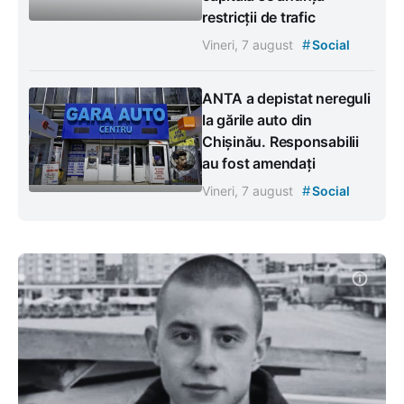
restricții de trafic
#
Vineri, 7 august
Social
ANTA a depistat nereguli
la gările auto din
Chișinău. Responsabilii
au fost amendați
#
Vineri, 7 august
Social