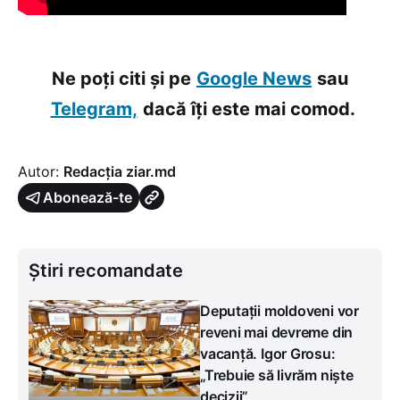
Ne poți citi și pe
Google News
sau
Telegram,
dacă îți este mai comod.
Autor:
Redacția ziar.md
Abonează-te
Știri recomandate
Deputații moldoveni vor
reveni mai devreme din
vacanță. Igor Grosu:
„Trebuie să livrăm niște
decizii”