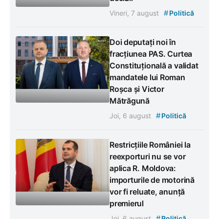
#
Vineri, 7 august
Politică
Doi deputați noi în
fracțiunea PAS. Curtea
Constituțională a validat
mandatele lui Roman
Roșca și Victor
Mătrăgună
#
Joi, 6 august
Politică
Restricțiile României la
reexporturi nu se vor
aplica R. Moldova:
importurile de motorină
vor fi reluate, anunță
premierul
#
Joi, 6 august
Politică