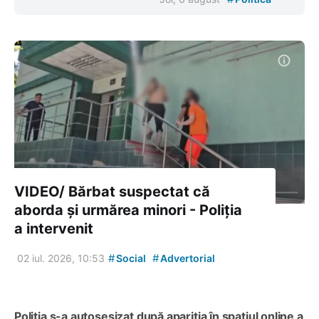
VIDEO/ Bărbat suspectat că
aborda și urmărea minori - Poliția
a intervenit
#
#
02 iul. 2026, 10:53
Social
Advertorial
Poliția s-a autosesizat după apariția în spațiul online a