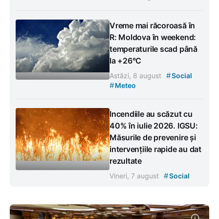
Vreme mai răcoroasă în
R: Moldova în weekend:
temperaturile scad până
la +26°C
#
Astăzi, 8 august
Social
#
Meteo
Incendiile au scăzut cu
40% în iulie 2026. IGSU:
Măsurile de prevenire și
intervențiile rapide au dat
rezultate
#
Vineri, 7 august
Social