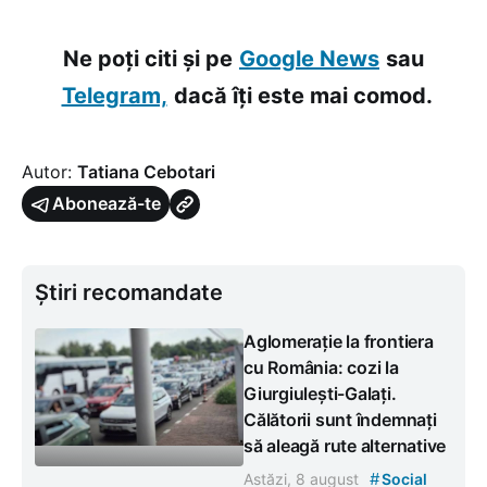
Ne poți citi și pe
Google News
sau
Telegram,
dacă îți este mai comod.
Autor:
Tatiana Cebotari
Abonează-te
Știri recomandate
Aglomerație la frontiera
cu România: cozi la
Giurgiulești-Galați.
Călătorii sunt îndemnați
să aleagă rute alternative
#
Astăzi, 8 august
Social