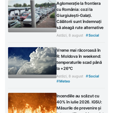
Aglomerație la frontiera
cu România: cozi la
Giurgiulești-Galați.
Călătorii sunt îndemnați
să aleagă rute alternative
#
Astăzi, 8 august
Social
Vreme mai răcoroasă în
R: Moldova în weekend:
temperaturile scad până
la +26°C
#
Astăzi, 8 august
Social
#
Meteo
Incendiile au scăzut cu
40% în iulie 2026. IGSU:
Măsurile de prevenire și