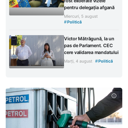
fost eliberate vizele
pentru delegația afgană
Miercuri, 5 august
#
Politică
Victor Mătrăgună, la un
pas de Parlament. CEC
cere validarea mandatului
#
Marți, 4 august
Politică