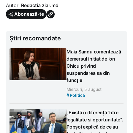
Autor:
Redacția ziar.md
Abonează-te
Știri recomandate
Maia Sandu comentează
demersul inițiat de Ion
Chicu privind
suspendarea sa din
funcție
Miercuri, 5 august
#
Politică
„Există o diferență între
legalitate și oportunitate”.
Popșoi explică de ce au