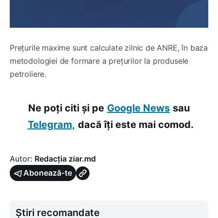
Prețurile maxime sunt calculate zilnic de ANRE, în baza
metodologiei de formare a prețurilor la produsele
petroliere.
Ne poți citi și pe
Google News
sau
Telegram,
dacă îți este mai comod.
Autor:
Redacția ziar.md
Abonează-te
Știri recomandate