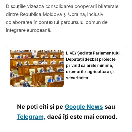
Discuțiile vizează consolidarea cooperării bilaterale
dintre Republica Moldova și Ucraina, inclusiv
colaborarea în contextul parcursului comun de
integrare europeană.
LIVE/ Ședința Parlamentului.
Deputații dezbat proiecte
privind salariile minime,
drumurile, agricultura și
securitatea
Ne poți citi și pe
Google News
sau
Telegram,
dacă îți este mai comod.