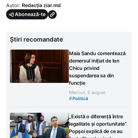
Autor:
Redacția ziar.md
Abonează-te
Știri recomandate
Maia Sandu comentează
demersul inițiat de Ion
Chicu privind
suspendarea sa din
funcție
Miercuri, 5 august
#
Politică
„Există o diferență între
legalitate și oportunitate”.
Popșoi explică de ce au