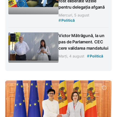
fost eliberate vizele
pentru delegația afgană
Miercuri, 5 august
#
Politică
Victor Mătrăgună, la un
pas de Parlament. CEC
cere validarea mandatului
#
Marți, 4 august
Politică