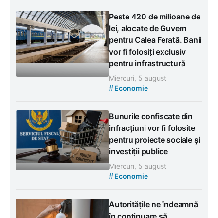
Peste 420 de milioane de
lei, alocate de Guvern
pentru Calea Ferată. Banii
vor fi folosiți exclusiv
pentru infrastructură
Miercuri, 5 august
#
Economie
Bunurile confiscate din
infracțiuni vor fi folosite
pentru proiecte sociale și
investiții publice
Miercuri, 5 august
#
Economie
Autoritățile ne îndeamnă
în continuare să