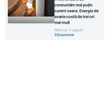
consumăm mai puțin
curent seara. Energia de
avarie costă de trei ori
mai mult
Miercuri, 5 august
#
Economie