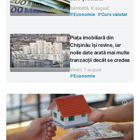
Sâmbătă, 8 august
#
#
Economie
Curs valutar
Piața imobiliară din
Chișinău își revine, iar
noile date arată mai multe
tranzacții decât se credea
Vineri, 7 august
#
Economie