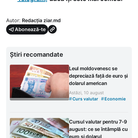
Autor:
Redacția ziar.md
Abonează-te
Știri recomandate
Leul moldovenesc se
depreciază față de euro și
dolarul american
Astăzi, 10 august
#
#
Curs valutar
Economie
Cursul valutar pentru 7-9
august: ce se întâmplă cu
euro și dolarul