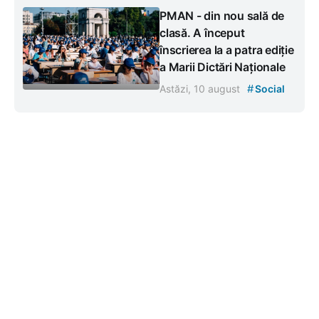
PMAN - din nou sală de
clasă. A început
înscrierea la a patra ediție
a Marii Dictări Naționale
#
Astăzi, 10 august
Social