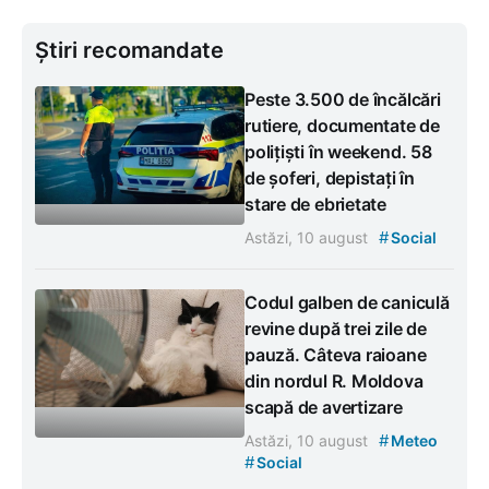
Știri recomandate
Peste 3.500 de încălcări
rutiere, documentate de
polițiști în weekend. 58
de șoferi, depistați în
stare de ebrietate
#
Astăzi, 10 august
Social
Codul galben de caniculă
revine după trei zile de
pauză. Câteva raioane
din nordul R. Moldova
scapă de avertizare
#
Astăzi, 10 august
Meteo
#
Social