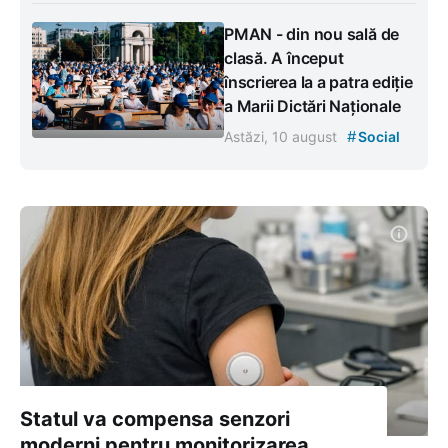
PMAN - din nou sală de
clasă. A început
înscrierea la a patra ediție
a Marii Dictări Naționale
#
Astăzi, 10 august
Social
Statul va compensa senzori
moderni pentru monitorizarea