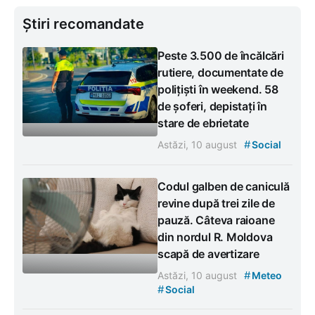
Știri recomandate
Peste 3.500 de încălcări
rutiere, documentate de
polițiști în weekend. 58
de șoferi, depistați în
stare de ebrietate
#
Astăzi, 10 august
Social
Codul galben de caniculă
revine după trei zile de
pauză. Câteva raioane
din nordul R. Moldova
scapă de avertizare
#
Astăzi, 10 august
Meteo
#
Social