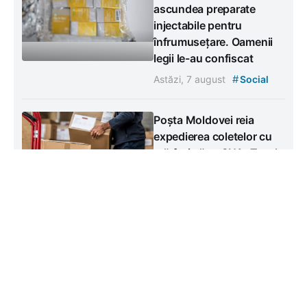
ascundea preparate
injectabile pentru
înfrumusețare. Oamenii
legii le-au confiscat
#
Astăzi, 7 august
Social
Poșta Moldovei reia
expedierea coletelor cu
mărfuri către SUA. Taxele
se calculează după noile
reguli americane
#
Astăzi, 7 august
Social
Energocom: Republica
Moldova are asigurat
necesarul de energie
pentru 7 august, dar