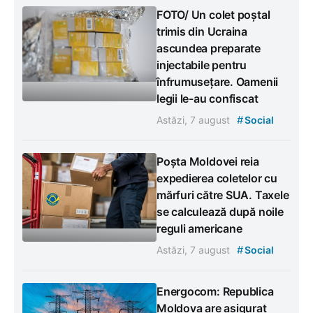
FOTO/ Un colet poștal
trimis din Ucraina
ascundea preparate
injectabile pentru
înfrumusețare. Oamenii
legii le-au confiscat
#
Astăzi, 7 august
Social
Poșta Moldovei reia
expedierea coletelor cu
mărfuri către SUA. Taxele
se calculează după noile
reguli americane
#
Astăzi, 7 august
Social
Energocom: Republica
Moldova are asigurat