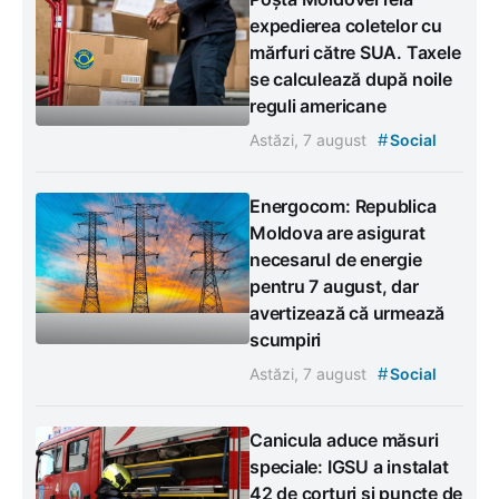
expedierea coletelor cu
mărfuri către SUA. Taxele
se calculează după noile
reguli americane
#
Astăzi, 7 august
Social
Energocom: Republica
Moldova are asigurat
necesarul de energie
pentru 7 august, dar
avertizează că urmează
scumpiri
#
Astăzi, 7 august
Social
Canicula aduce măsuri
speciale: IGSU a instalat
42 de corturi și puncte de