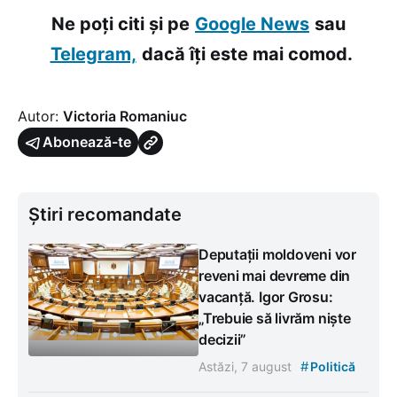
Ne poți citi și pe
Google News
sau
Telegram,
dacă îți este mai comod.
Autor:
Victoria Romaniuc
Abonează-te
Știri recomandate
Deputații moldoveni vor
reveni mai devreme din
vacanță. Igor Grosu:
„Trebuie să livrăm niște
decizii”
#
Astăzi, 7 august
Politică