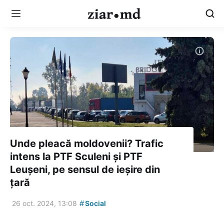
Unde pleacă moldovenii? Trafic
intens la PTF Sculeni și PTF
Leușeni, pe sensul de ieșire din
țară
#
26 oct. 2024, 13:08
Social