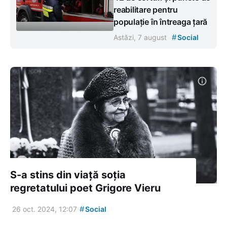
reabilitare pentru
populație în întreaga țară
#
Astăzi, 7 august
Social
S-a stins din viață soția
regretatului poet Grigore Vieru
#
26 oct. 2024, 12:07
Social