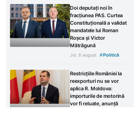
Doi deputați noi în
fracțiunea PAS. Curtea
Constituțională a validat
mandatele lui Roman
Roșca și Victor
Mătrăgună
#
Joi, 6 august
Politică
Restricțiile României la
reexporturi nu se vor
aplica R. Moldova:
importurile de motorină
vor fi reluate, anunță
premierul
#
Joi, 6 august
Politică