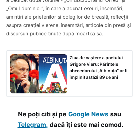
„Omul duminicii”, în care a adunat eseuri, însemnări,
amintiri ale prietenilor şi colegilor de breaslă, reflecţii
asupra creaţiei vierene, însemnări, articole din presă și
discursuri publice ţinute după moartea sa.
Ziua de naștere a poetului
Grigore Vieru: Părintele
abecedarului „Albinuța” ar fi
împlinit astăzi 89 de ani
Ne poți citi și pe
Google News
sau
Telegram,
dacă îți este mai comod.