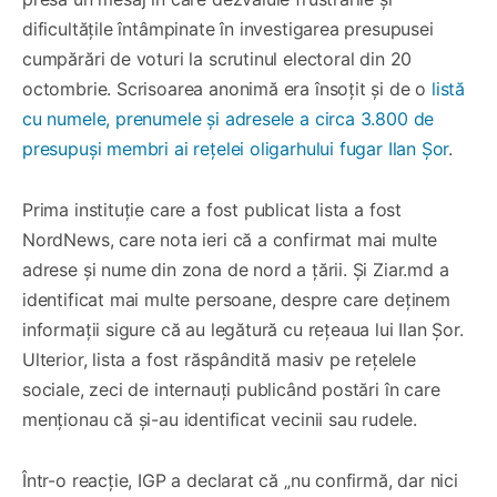
dificultățile întâmpinate în investigarea presupusei
cumpărări de voturi la scrutinul electoral din 20
octombrie. Scrisoarea anonimă era însoțit și de o
listă
cu numele, prenumele și adresele a circa 3.800 de
presupuși membri ai rețelei oligarhului fugar Ilan Șor
.
Prima instituție care a fost publicat lista a fost
NordNews, care nota ieri că a confirmat mai multe
adrese și nume din zona de nord a țării. Și Ziar.md a
identificat mai multe persoane, despre care deținem
informații sigure că au legătură cu rețeaua lui Ilan Șor.
Ulterior, lista a fost răspândită masiv pe rețelele
sociale, zeci de internauți publicând postări în care
menționau că și-au identificat vecinii sau rudele.
Într-o reacție, IGP a declarat că „nu confirmă, dar nici