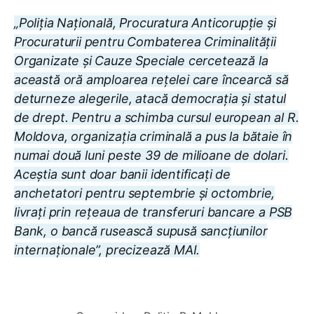
„Poliția Națională, Procuratura Anticorupție și
Procuraturii pentru Combaterea Criminalității
Organizate și Cauze Speciale cercetează la
această oră amploarea rețelei care încearcă să
deturneze alegerile, atacă democrația și statul
de drept. Pentru a schimba cursul european al R.
Moldova, organizația criminală a pus la bătaie în
numai două luni peste 39 de milioane de dolari.
Aceștia sunt doar banii identificați de
anchetatori pentru septembrie și octombrie,
livrați prin rețeaua de transferuri bancare a PSB
Bank, o bancă rusească supusă sancțiunilor
internaționale”, precizează MAI.
0:00
/
7:48
1×