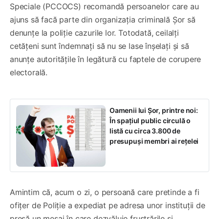
Speciale (PCCOCS) recomandă persoanelor care au
ajuns să facă parte din organizația criminală Șor să
denunțe la poliție cazurile lor. Totodată, ceilalți
cetățeni sunt îndemnați să nu se lase înșelați și să
anunțe autoritățile în legătură cu faptele de corupere
electorală.
Oamenii lui Șor, printre noi:
În spațiul public circulă o
listă cu circa 3.800 de
presupuși membri ai rețelei
Amintim că, acum o zi, o persoană care pretinde a fi
ofițer de Poliție a expediat pe adresa unor instituții de
presă un mesaj în care dezvăluie frustrările și