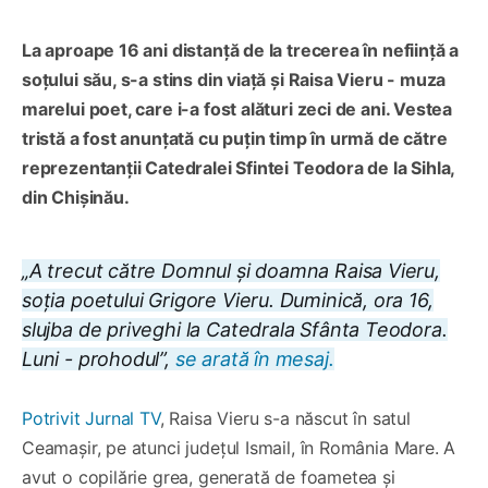
La aproape 16 ani distanță de la trecerea în neființă a
soțului său, s-a stins din viață și Raisa Vieru - muza
marelui poet, care i-a fost alături zeci de ani. Vestea
tristă a fost anunțată cu puțin timp în urmă de către
reprezentanții Catedralei Sfintei Teodora de la Sihla,
din Chișinău.
„A trecut către Domnul și doamna Raisa Vieru,
soția poetului Grigore Vieru. Duminică, ora 16,
slujba de priveghi la Catedrala Sfânta Teodora.
Luni - prohodul”,
se arată în mesaj.
Potrivit Jurnal TV
, Raisa Vieru s-a născut în satul
Ceamașir, pe atunci județul Ismail, în România Mare. A
avut o copilărie grea, generată de foametea și