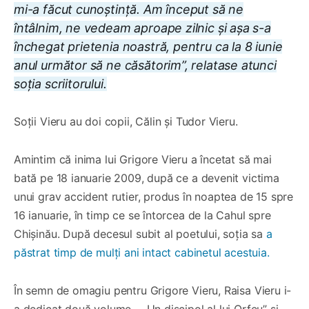
mi-a făcut cunoștință. Am început să ne
întâlnim, ne vedeam aproape zilnic și așa s-a
închegat prietenia noastră, pentru ca la 8 iunie
anul următor să ne căsătorim”, relatase atunci
soția scriitorului.
Soții Vieru au doi copii, Călin și Tudor Vieru.
Amintim că inima lui Grigore Vieru a încetat să mai
bată pe 18 ianuarie 2009, după ce a devenit victima
unui grav accident rutier, produs în noaptea de 15 spre
16 ianuarie, în timp ce se întorcea de la Cahul spre
Chișinău. După decesul subit al poetului, soția sa
a
păstrat timp de mulți ani intact cabinetul acestuia.
În semn de omagiu pentru Grigore Vieru, Raisa Vieru i-
a dedicat două volume - „Un discipol al lui Orfeu” și