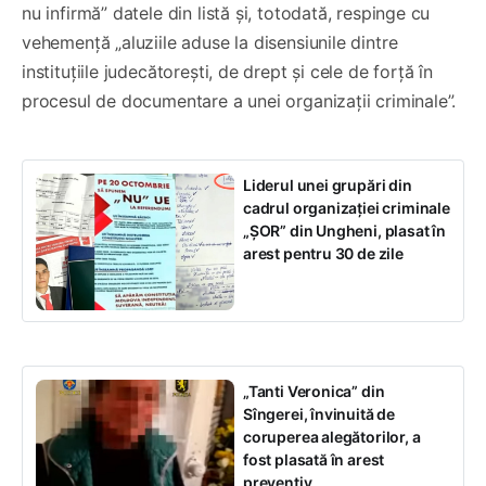
nu infirmă” datele din listă și, totodată, respinge cu
vehemență „aluziile aduse la disensiunile dintre
instituțiile judecătorești, de drept și cele de forță în
procesul de documentare a unei organizații criminale”.
Liderul unei grupări din
cadrul organizației criminale
„ȘOR” din Ungheni, plasat în
arest pentru 30 de zile
„Tanti Veronica” din
Sîngerei, învinuită de
coruperea alegătorilor, a
fost plasată în arest
preventiv