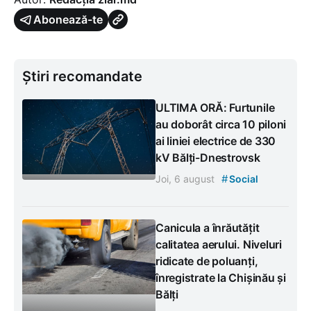
Abonează-te
Știri recomandate
ULTIMA ORĂ: Furtunile
au doborât circa 10 piloni
ai liniei electrice de 330
kV Bălți-Dnestrovsk
#
Joi, 6 august
Social
Canicula a înrăutățit
calitatea aerului. Niveluri
ridicate de poluanți,
înregistrate la Chișinău și
Bălți