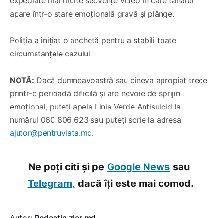
expediate mai multe secvențe video în care tânărul
apare într-o stare emoțională gravă și plânge.
Poliția a inițiat o anchetă pentru a stabili toate
circumstanțele cazului.
NOTĂ:
Dacă dumneavoastră sau cineva apropiat trece
printr-o perioadă dificilă și are nevoie de sprijin
emoțional, puteți apela Linia Verde Antisuicid la
numărul 060 806 623 sau puteți scrie la adresa
ajutor@pentruviata.md
.
Ne poți citi și pe
Google News
sau
Telegram,
dacă îți este mai comod.
Autor:
Redacția ziar.md