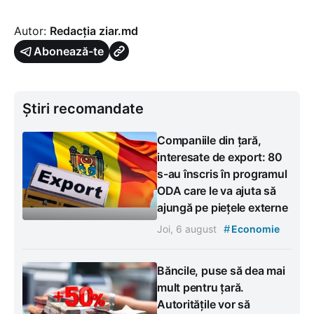
Autor:
Redacția ziar.md
Abonează-te
Știri recomandate
Companiile din țară,
interesate de export: 80
s-au înscris în programul
ODA care le va ajuta să
ajungă pe piețele externe
#
Joi, 6 august
Economie
Băncile, puse să dea mai
mult pentru țară.
Autoritățile vor să