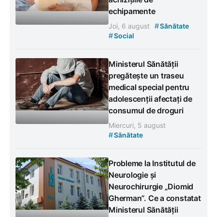
echipamente
#
Joi, 6 august
Sănătate
#
Social
Ministerul Sănătății
pregătește un traseu
medical special pentru
adolescenții afectați de
consumul de droguri
Miercuri, 5 august
#
Sănătate
Probleme la Institutul de
Neurologie și
Neurochirurgie „Diomid
Gherman”. Ce a constatat
Ministerul Sănătății