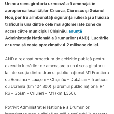
Un nou sens giratoriu urmează a fi amenajat în
apropierea localităților Cricova, Ciorescu și Goianul
Nou, pentru a îmbunătăți siguranța rutieră și a fluidiza
traficul în una dintre cele mai aglomerate zone de
acces către municipiul Chișinău,
anunță
Administrația Națională a Drumurilor (AND). Lucrările
ar urma să coste aproximativ 4,2 milioane de lei.
AND a relansat procedura de achiziție publică pentru
execuția lucrărilor de amenajare a unui sens giratoriu
la intersecția dintre drumul public național M1 Frontiera
cu România – Leușeni – Chișinău – Dubăsari – frontiera
cu Ucraina (km 104,800) și drumul public național R4
R6 – Goian – Criuleni – M1 (km 1,350).
Potrivit Administrației Naționale a Drumurilor,
intensitatea medie zilnică anuală a traficului în această