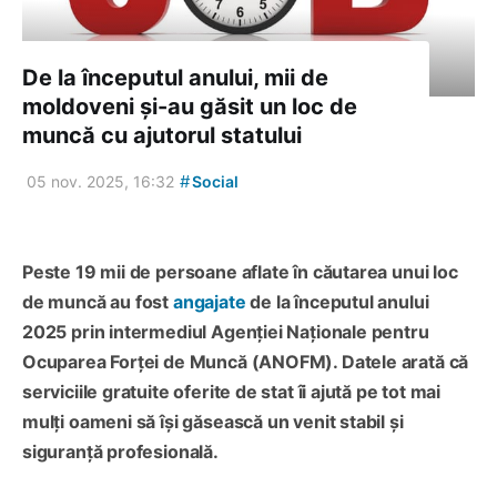
De la începutul anului, mii de
moldoveni și-au găsit un loc de
muncă cu ajutorul statului
#
05 nov. 2025, 16:32
Social
Peste 19 mii de persoane aflate în căutarea unui loc
de muncă au fost
angajate
de la începutul anului
2025 prin intermediul Agenției Naționale pentru
Ocuparea Forței de Muncă (ANOFM). Datele arată că
serviciile gratuite oferite de stat îi ajută pe tot mai
mulți oameni să își găsească un venit stabil și
siguranță profesională.