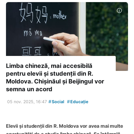
Limba chineză, mai accesibilă
pentru elevii și studenții din R.
Moldova. Chișinăul și Beijingul vor
semna un acord
#
#
05 nov. 2025, 16:47
Social
Educație
Elevii și studenții din R. Moldova vor avea mai multe
oportunități de a studia limba chineză. Se întâmplă