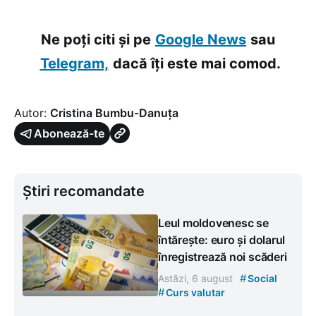
Ne poți citi și pe
Google News
sau
Telegram,
dacă îți este mai comod.
Autor:
Cristina Bumbu-Danuța
Abonează-te
Știri recomandate
Leul moldovenesc se
întărește: euro și dolarul
înregistrează noi scăderi
#
Astăzi, 6 august
Social
#
Curs valutar