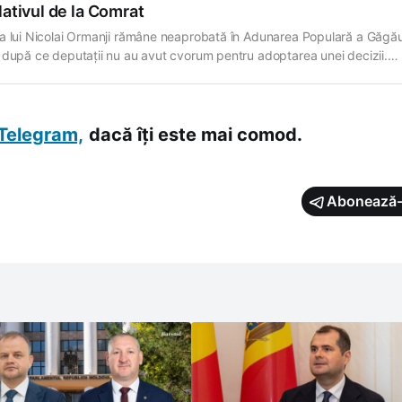
lativul de la Comrat
a lui Nicolai Ormanji rămâne neaprobată în Adunarea Populară a Găgău
 după ce deputații nu au avut cvorum pentru adoptarea unei decizii.
iile sunt exercitate, în continuare, de vicepreședintele Gheorghe Leiciu
ează Gagauzinfo. Procedura a fost explicată de șeful Direcției juridice 
i Populare, Igor Kendighelian. Potrivit acestuia, în
Telegram,
dacă îți este mai comod.
Abonează-