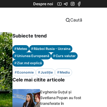
Despre noi
Caută
Subiecte trend
#
#
Meteo
Război Rusia - Ucraina
#
#
Uniunea Europeană
Curs valutar
#
Ziar.md explică
#
#
#
Economie
Justiție
Mediu
Cele mai citite articole
Evghenia Guțul și
Svetlana Popan au fost
transferate în