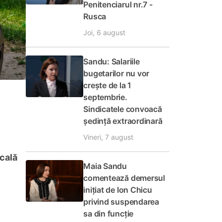
Penitenciarul nr.7 -
Rusca
Joi, 6 august
Sandu: Salariile
bugetarilor nu vor
crește de la 1
septembrie.
Sindicatele convoacă
ședință extraordinară
Vineri, 7 august
icală
Maia Sandu
comentează demersul
inițiat de Ion Chicu
privind suspendarea
sa din funcție