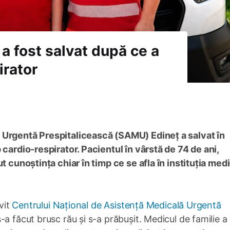
 a fost salvat după ce a
irator
 Urgentă Prespitalicească (SAMU) Edineț a salvat în
 cardio-respirator. Pacientul în vârstă de 74 de ani,
t cunoștința chiar în timp ce se afla în instituția med
ivit
Centrului Național de Asistență Medicală Urgentă
a făcut brusc rău și s-a prăbușit. Medicul de familie a