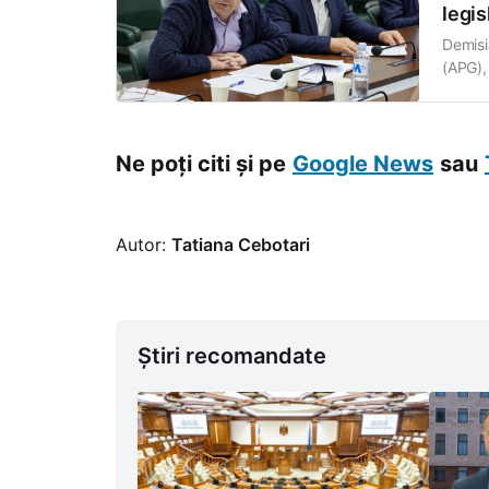
legis
Demisi
(APG),
Atribuț
inform
Adunări
Ne poți citi și pe
Google News
sau
Autor:
Tatiana Cebotari
Știri recomandate