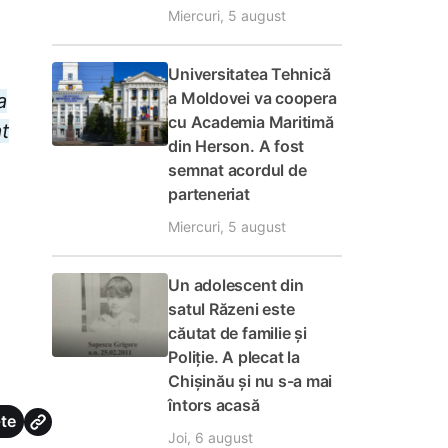
Miercuri, 5 august
Universitatea Tehnică
a Moldovei va coopera
a
cu Academia Maritimă
t
din Herson. A fost
semnat acordul de
parteneriat
Miercuri, 5 august
Un adolescent din
satul Răzeni este
căutat de familie și
Poliție. A plecat la
Chișinău și nu s-a mai
întors acasă
te
Joi, 6 august