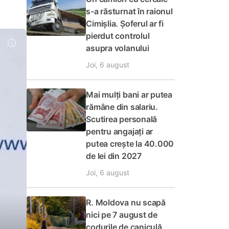
s-a răsturnat în raionul
Cimișlia. Șoferul ar fi
pierdut controlul
asupra volanului
Joi, 6 august
Mai mulți bani ar putea
rămâne din salariu.
Scutirea personală
pentru angajați ar
putea crește la 40.000
de lei din 2027
Joi, 6 august
R. Moldova nu scapă
nici pe 7 august de
codurile de caniculă,