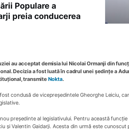
ării Populare a
arji preia conducerea
iei au acceptat demisia lui Nicolai Ormanji din funcț
ional. Decizia a fost luată în cadrul unei ședințe a Adun
tituțional, transmite
Nokta
.
a fost condusă de vicepreședintele Gheorghe Leiciu, ca
islative.
 nou președinte al legislativului. Pentru această funcție
ciu și Valentin Gaidarji. Acesta din urmă este cunoscut