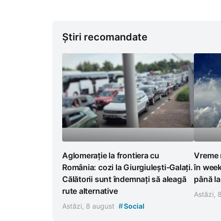
Știri recomandate
Aglomerație la frontiera cu
Vreme 
România: cozi la Giurgiulești-Galați.
în week
Călătorii sunt îndemnați să aleagă
până l
rute alternative
Astăzi,
#
Astăzi, 8 august
Social