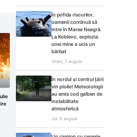
În pofida riscurilor,
oamenii continuă să
intre în Marea Neagră.
La Koblevo, explozia
unei mine a ucis un
bărbat
Vineri, 7 august
În nordul și centrul țării
vin ploile! Meteorologii
au emis cod galben de
ulie
instabilitate
ire
atmosferică
Joi, 6 august
Un camion cu cereale