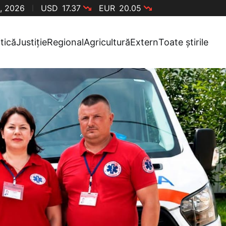
, 2026
USD
17.37
EUR
20.05
itică
Justiție
Regional
Agricultură
Extern
Toate știrile