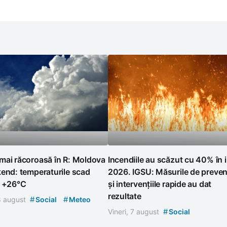
mai răcoroasă în R: Moldova
Incendiile au scăzut cu 40% în i
end: temperaturile scad
2026. IGSU: Măsurile de preven
a +26°C
și intervențiile rapide au dat
rezultate
#
#
 8 august
Social
Meteo
#
Vineri, 7 august
Social