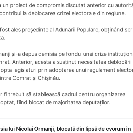
 un proiect de compromis discutat anterior cu autorită
contribui la deblocarea crizei electorale din regiune.
 fost ales președinte al Adunării Populare, obținând spri
ta.
manji și-a depus demisia pe fondul unei crize instituțion
omrat. Anterior, acesta a susținut necesitatea deblocării
de-a opta legislaturi prin adoptarea unui regulament electo
dintre Comrat și Chișinău.
fi trebuit să stabilească cadrul pentru organizarea
optat, fiind blocat de majoritatea deputaților.
ia lui Nicolai Ormanji, blocată din lipsă de cvorum în