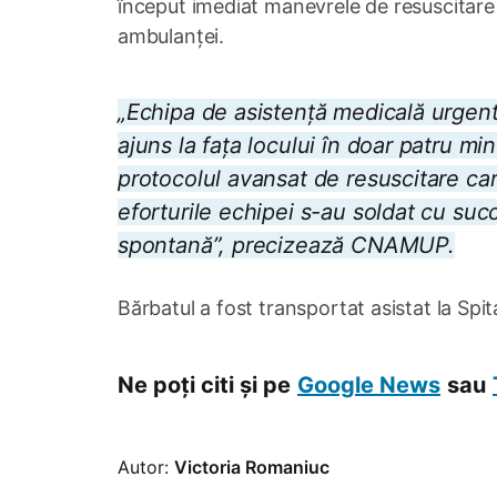
început imediat manevrele de resuscitare p
ambulanței.
„Echipa de asistență medicală urgent
ajuns la fața locului în doar patru mi
protocolul avansat de resuscitare car
eforturile echipei s-au soldat cu succe
spontană”, precizează CNAMUP.
Bărbatul a fost transportat asistat la Spit
Ne poți citi și pe
Google News
sau
Autor:
Victoria Romaniuc