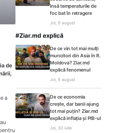
însă temperaturile de
foc bat în retragere
Joi, 6 august
#Ziar.md explică
De ce vin tot mai mulți
muncitori din Asia în R.
Moldova? Ziar.md
ia de
explică fenomenul
ării,
Joi, 6 august
De ce economia
re a
crește, dar banii ajung
tot mai puțin? Ziar.md
explică inflația și PIB-ul
 au
Joi, 30 iulie
 pentru