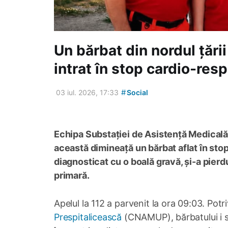
Un bărbat din nordul țării
intrat în stop cardio-resp
#
03 iul. 2026, 17:33
Social
Echipa Substației de Asistență Medicală
această dimineață un bărbat aflat în stop
diagnosticat cu o boală gravă, și-a pierdu
primară.
Apelul la 112 a parvenit la ora 09:03. Potr
Prespitalicească
(CNAMUP), bărbatului i s-