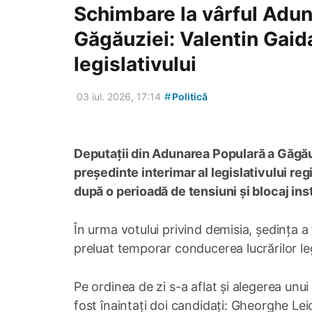
Schimbare la vârful Adun
Găgăuziei: Valentin Gaid
legislativului
#
03 iul. 2026, 17:14
Politică
Deputații din Adunarea Populară a Găgăuz
președinte interimar al legislativului reg
după o perioadă de tensiuni și blocaj ins
În urma votului privind demisia, ședința 
preluat temporar conducerea lucrărilor leg
Pe ordinea de zi s-a aflat și alegerea unui
fost înaintați doi candidați: Gheorghe Lei