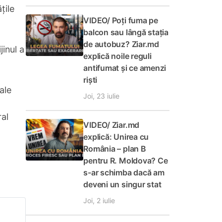
țile
VIDEO/ Poți fuma pe
balcon sau lângă stația
de autobuz? Ziar.md
jinul a
explică noile reguli
antifumat și ce amenzi
riști
ale
Joi, 23 iulie
ral
VIDEO/ Ziar.md
explică: Unirea cu
România – plan B
pentru R. Moldova? Ce
s-ar schimba dacă am
deveni un singur stat
Joi, 2 iulie