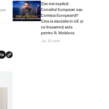
Ziar.md explică:
Consiliul European sau
ziei
Comisia Europeană?
,
Cine ia deciziile în UE și
a
ce înseamnă asta
pentru R. Moldova
Joi, 25 iunie
te