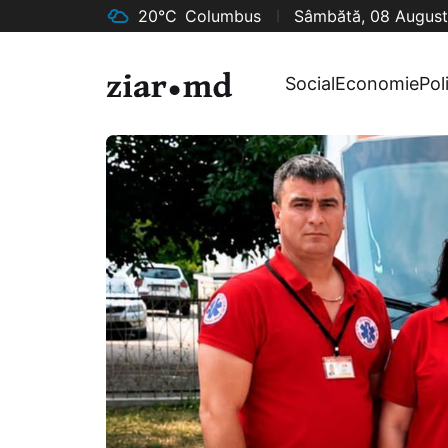
20°C
Columbus
Sâmbătă, 08 August
Social
Economie
Pol