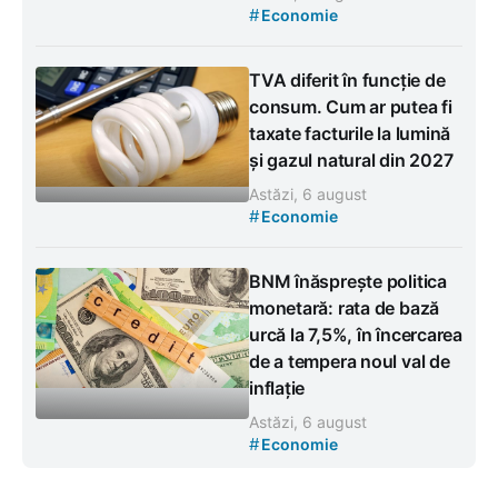
#
Economie
TVA diferit în funcție de
consum. Cum ar putea fi
taxate facturile la lumină
și gazul natural din 2027
Astăzi, 6 august
#
Economie
BNM înăsprește politica
monetară: rata de bază
urcă la 7,5%, în încercarea
de a tempera noul val de
inflație
Astăzi, 6 august
#
Economie