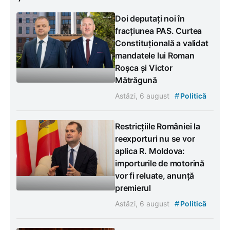
Doi deputați noi în
fracțiunea PAS. Curtea
Constituțională a validat
mandatele lui Roman
Roșca și Victor
Mătrăgună
#
Astăzi, 6 august
Politică
Restricțiile României la
reexporturi nu se vor
aplica R. Moldova:
importurile de motorină
vor fi reluate, anunță
premierul
#
Astăzi, 6 august
Politică