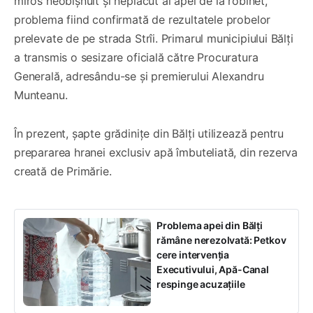
miros neobișnuit și neplăcut al apei de la robinet,
problema fiind confirmată de rezultatele probelor
prelevate de pe strada Strîi. Primarul municipiului Bălți
a transmis o sesizare oficială către Procuratura
Generală, adresându-se și premierului Alexandru
Munteanu.
În prezent, șapte grădinițe din Bălți utilizează pentru
prepararea hranei exclusiv apă îmbuteliată, din rezerva
creată de Primărie.
Problema apei din Bălți
rămâne nerezolvată: Petkov
cere intervenția
Executivului, Apă-Canal
respinge acuzațiile