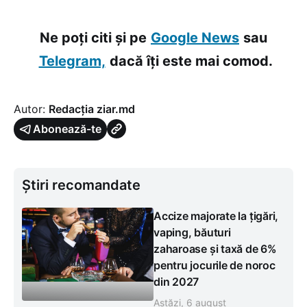
Ne poți citi și pe
Google News
sau
Telegram,
dacă îți este mai comod.
Autor:
Redacția ziar.md
Abonează-te
Știri recomandate
Accize majorate la țigări,
vaping, băuturi
zaharoase și taxă de 6%
pentru jocurile de noroc
din 2027
Astăzi, 6 august