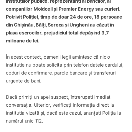
instituțiilor publice, reprezentanți ai băncilor, ai
companiilor Moldcell și Premier Energy sau curieri.
Potrivit Poliției, timp de doar 24 de ore, 18 persoane
din Chișinău, Bălți, Soroca și Ungheni au căzut în
plasa escrocilor, prejudiciul total depășind 3,7
milioane de lei.
În acest context, oamenii legii amintesc că nicio
instituție nu poate solicita prin telefon datele cardului,
coduri de confirmare, parole bancare și transferuri
urgente de bani.
Dacă primiți un apel suspect, întrerupeți imediat
conversația. Ulterior, verificați informația direct la
instituția vizată și, dacă este cazul, anunțați Poliția la
numărul unic 112.