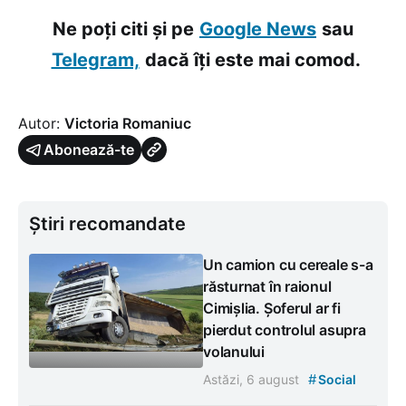
Ne poți citi și pe
Google News
sau
Telegram,
dacă îți este mai comod.
Autor:
Victoria Romaniuc
Abonează-te
Știri recomandate
Un camion cu cereale s-a
răsturnat în raionul
Cimișlia. Șoferul ar fi
pierdut controlul asupra
volanului
#
Astăzi, 6 august
Social