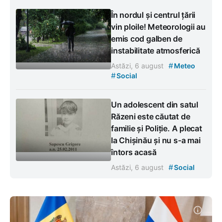
În nordul și centrul țării
vin ploile! Meteorologii au
emis cod galben de
instabilitate atmosferică
#
Astăzi, 6 august
Meteo
#
Social
Un adolescent din satul
Răzeni este căutat de
familie și Poliție. A plecat
la Chișinău și nu s-a mai
întors acasă
#
Astăzi, 6 august
Social