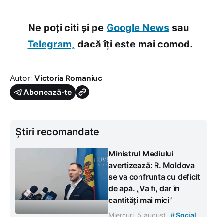
Ne poți citi și pe
Google News
sau
Telegram,
dacă îți este mai comod.
Autor:
Victoria Romaniuc
Abonează-te
Știri recomandate
Ministrul Mediului
avertizează: R. Moldova
se va confrunta cu deficit
de apă. „Va fi, dar în
cantități mai mici”
#
Miercuri, 5 august
Social