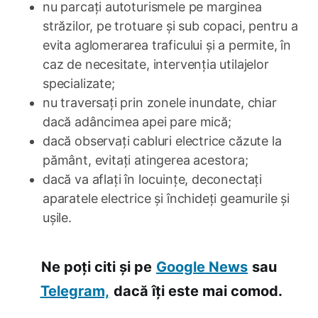
nu parcați autoturismele pe marginea
străzilor, pe trotuare și sub copaci, pentru a
evita aglomerarea traficului și a permite, în
caz de necesitate, intervenția utilajelor
specializate;
nu traversați prin zonele inundate, chiar
dacă adâncimea apei pare mică;
dacă observați cabluri electrice căzute la
pământ, evitați atingerea acestora;
dacă va aflați în locuințe, deconectați
aparatele electrice și închideți geamurile și
ușile.
Ne poți citi și pe
Google News
sau
Telegram,
dacă îți este mai comod.