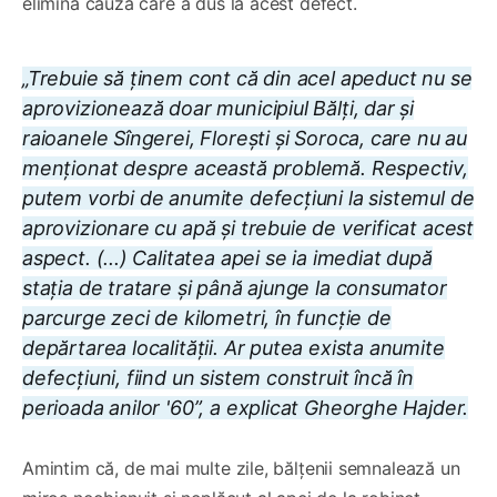
elimina cauza care a dus la acest defect.
„Trebuie să ținem cont că din acel apeduct nu se
aprovizionează doar municipiul Bălți, dar și
raioanele Sîngerei, Florești și Soroca, care nu au
menționat despre această problemă. Respectiv,
putem vorbi de anumite defecțiuni la sistemul de
aprovizionare cu apă și trebuie de verificat acest
aspect. (...) Calitatea apei se ia imediat după
stația de tratare și până ajunge la consumator
parcurge zeci de kilometri, în funcție de
depărtarea localității. Ar putea exista anumite
defecțiuni, fiind un sistem construit încă în
perioada anilor '60”, a explicat Gheorghe Hajder.
Amintim că, de mai multe zile, bălțenii semnalează un