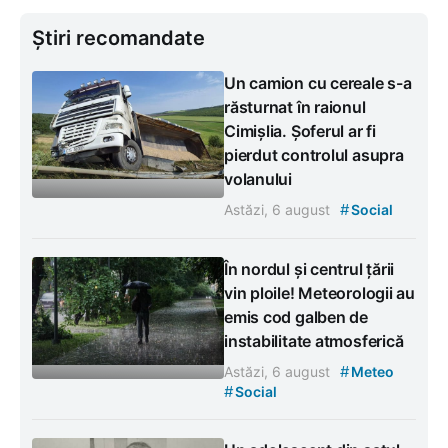
Știri recomandate
Un camion cu cereale s-a
răsturnat în raionul
Cimișlia. Șoferul ar fi
pierdut controlul asupra
volanului
#
Astăzi, 6 august
Social
În nordul și centrul țării
vin ploile! Meteorologii au
emis cod galben de
instabilitate atmosferică
#
Astăzi, 6 august
Meteo
#
Social