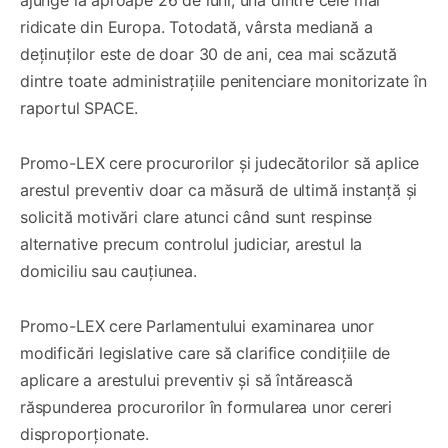
ajunge la aproape 26 de luni, una dintre cele mai
ridicate din Europa. Totodată, vârsta mediană a
deținuților este de doar 30 de ani, cea mai scăzută
dintre toate administrațiile penitenciare monitorizate în
raportul SPACE.
Promo-LEX cere procurorilor și judecătorilor să aplice
arestul preventiv doar ca măsură de ultimă instanță și
solicită motivări clare atunci când sunt respinse
alternative precum controlul judiciar, arestul la
domiciliu sau cauțiunea.
Promo-LEX cere Parlamentului examinarea unor
modificări legislative care să clarifice condițiile de
aplicare a arestului preventiv și să întărească
răspunderea procurorilor în formularea unor cereri
disproporționate.