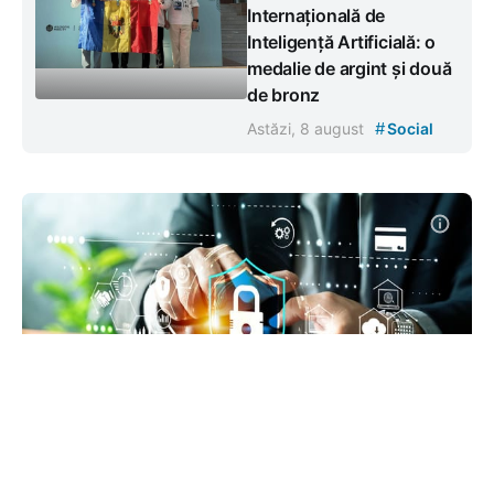
Internațională de
Inteligență Artificială: o
medalie de argint și două
de bronz
#
Astăzi, 8 august
Social
Fraudele telefonice și online,
discutate în Parlament. Poliția
avertizează despre metode tot