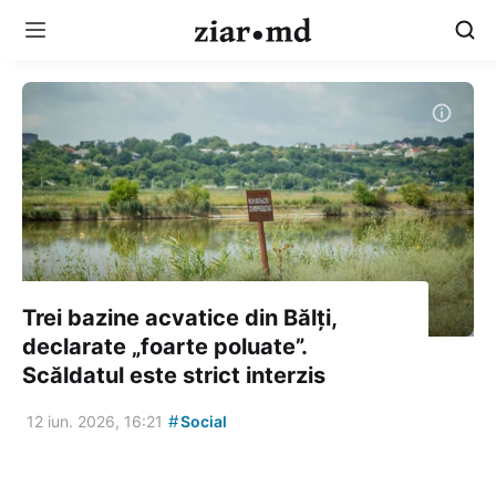
Trei bazine acvatice din Bălți,
declarate „foarte poluate”.
Scăldatul este strict interzis
#
12 iun. 2026, 16:21
Social