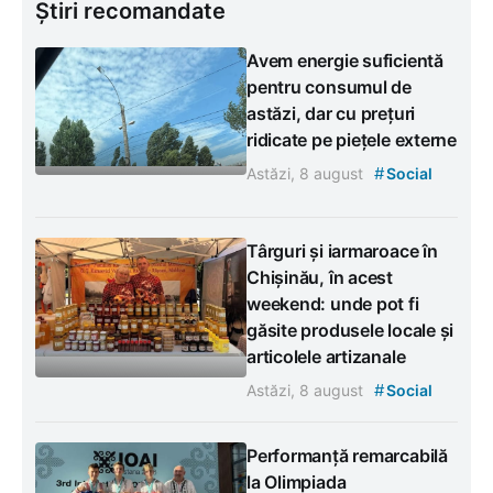
Știri recomandate
Avem energie suficientă
pentru consumul de
astăzi, dar cu prețuri
ridicate pe piețele externe
#
Astăzi, 8 august
Social
Târguri și iarmaroace în
Chișinău, în acest
weekend: unde pot fi
găsite produsele locale și
articolele artizanale
#
Astăzi, 8 august
Social
Performanță remarcabilă
la Olimpiada