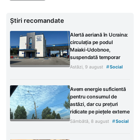
Știri recomandate
Alertă aeriană în Ucraina:
circulația pe podul
Maiaki-Udobnoe,
suspendată temporar
#
Astăzi, 9 august
Social
Avem energie suficientă
pentru consumul de
astăzi, dar cu prețuri
ridicate pe piețele externe
#
Sâmbătă, 8 august
Social