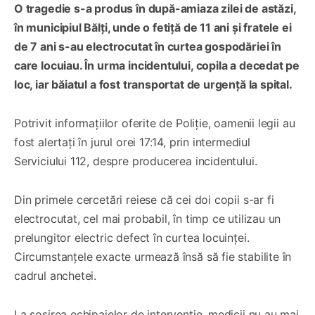
O tragedie s-a produs în după-amiaza zilei de astăzi,
în municipiul Bălți, unde o fetiță de 11 ani și fratele ei
de 7 ani s-au electrocutat în curtea gospodăriei în
care locuiau. În urma incidentului, copila a decedat pe
loc, iar băiatul a fost transportat de urgență la spital.
Potrivit informațiilor oferite de Poliție, oamenii legii au
fost alertați în jurul orei 17:14, prin intermediul
Serviciului 112, despre producerea incidentului.
Din primele cercetări reiese că cei doi copii s-ar fi
electrocutat, cel mai probabil, în timp ce utilizau un
prelungitor electric defect în curtea locuinței.
Circumstanțele exacte urmează însă să fie stabilite în
cadrul anchetei.
La sosirea echipajelor de intervenție, medicii nu au mai