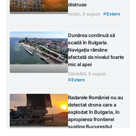
distruse
#
Astăzi, 9 august
Extern
Dunărea continuă să
scadă în Bulgaria.
Navigația rămâne
afectată de nivelul foarte
mic al apei
Sâmbătă, 8 august
#
Extern
Radarele României nu au
detectat drona care a
explodat în Bulgaria, în
apropierea frontierei
susține Bucureștiul
Sâmbătă, 8 august