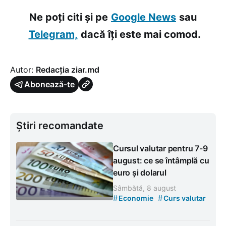
Ne poți citi și pe
Google News
sau
Telegram,
dacă îți este mai comod.
Autor:
Redacția ziar.md
Abonează-te
Știri recomandate
Cursul valutar pentru 7-9
august: ce se întâmplă cu
euro și dolarul
Sâmbătă, 8 august
#
#
Economie
Curs valutar