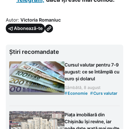
Autor:
Victoria Romaniuc
Abonează-te
Știri recomandate
Cursul valutar pentru 7-9
august: ce se întâmplă cu
euro și dolarul
Sâmbătă, 8 august
#
#
Economie
Curs valutar
Piața imobiliară din
Chișinău își revine, iar
noile date arată mai multe