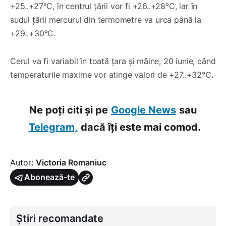
+25..+27°C, în centrul țării vor fi +26..+28°C, iar în
sudul țării mercurul din termometre va urca până la
+29..+30°C.
Cerul va fi variabil în toată țara și mâine, 20 iunie, când
temperaturile maxime vor atinge valori de +27..+32°C.
Ne poți citi și pe
Google News
sau
Telegram,
dacă îți este mai comod.
Autor:
Victoria Romaniuc
Abonează-te
Știri recomandate