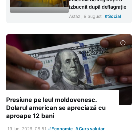
izbucnit după deflagrație
#
Astăzi, 9 august
Social
Presiune pe leul moldovenesc.
Dolarul american se apreciază cu
aproape 12 bani
#
#
19 iun. 2026, 08:51
Economie
Curs valutar