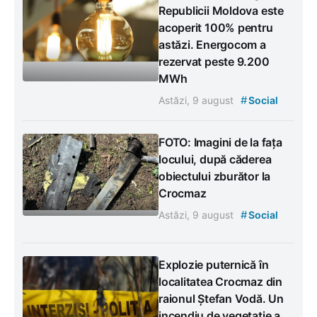
Republicii Moldova este
acoperit 100% pentru
astăzi. Energocom a
rezervat peste 9.200
MWh
#
Astăzi, 9 august
Social
FOTO: Imagini de la fața
locului, după căderea
obiectului zburător la
Crocmaz
#
Astăzi, 9 august
Social
Explozie puternică în
localitatea Crocmaz din
raionul Ștefan Vodă. Un
incendiu de vegetație a