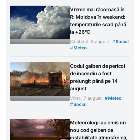
Vreme mai răcoroasă în
R: Moldova în weekend:
temperaturile scad până
la +26°C
#
Sâmbătă, 8 august
Social
#
Meteo
Codul galben de pericol
de incendiu a fost
prelungit până pe 14
august
#
Vineri, 7 august
Meteo
#
Social
Meteorologii au emis un
nou cod galben de
instabilitate atmosferică,