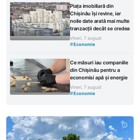
Piața imobiliară din
Chișinău își revine, iar
noile date arată mai multe
tranzacții decât se credea
Vineri, 7 august
#
Economie
Ce măsuri iau companiile
din Chișinău pentru a
economisi apă și energie
Vineri, 7 august
#
Economie