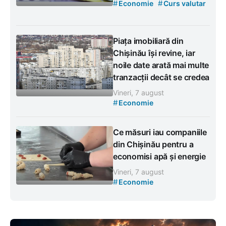
#
#
Economie
Curs valutar
Piața imobiliară din
Chișinău își revine, iar
noile date arată mai multe
tranzacții decât se credea
Vineri, 7 august
#
Economie
Ce măsuri iau companiile
din Chișinău pentru a
economisi apă și energie
Vineri, 7 august
#
Economie