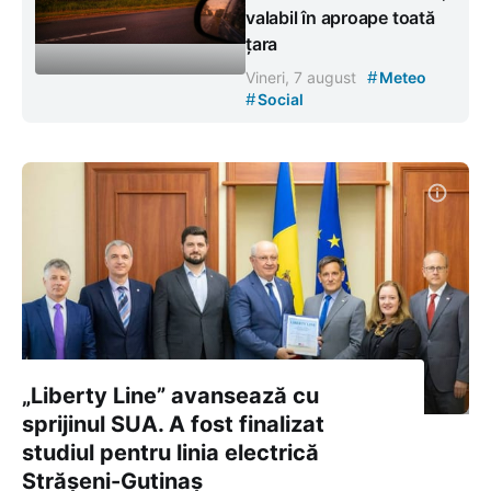
valabil în aproape toată
țara
#
Vineri, 7 august
Meteo
#
Social
„Liberty Line” avansează cu
sprijinul SUA. A fost finalizat
studiul pentru linia electrică
Strășeni-Gutinaș