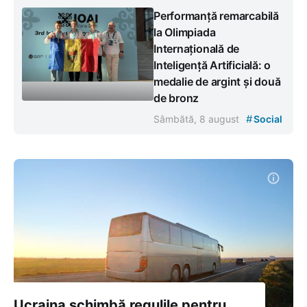
Performanță remarcabilă
la Olimpiada
Internațională de
Inteligență Artificială: o
medalie de argint și două
de bronz
#
Sâmbătă, 8 august
Social
Ucraina schimbă regulile pentru