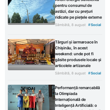
pentru consumul de
astăzi, dar cu prețuri
ridicate pe piețele externe
#
Sâmbătă, 8 august
Social
Târguri și iarmaroace în
Chișinău, în acest
weekend: unde pot fi
găsite produsele locale și
articolele artizanale
#
Sâmbătă, 8 august
Social
Performanță remarcabilă
la Olimpiada
Internațională de
Inteligență Artificială: o