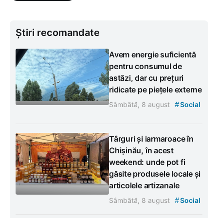
Știri recomandate
Avem energie suficientă
pentru consumul de
astăzi, dar cu prețuri
ridicate pe piețele externe
#
Sâmbătă, 8 august
Social
Târguri și iarmaroace în
Chișinău, în acest
weekend: unde pot fi
găsite produsele locale și
articolele artizanale
#
Sâmbătă, 8 august
Social