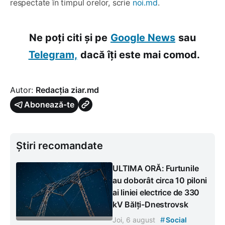
respectate în timpul orelor, scrie
noi.md
.
Ne poți citi și pe
Google News
sau
Telegram,
dacă îți este mai comod.
Autor:
Redacția ziar.md
Abonează-te
Știri recomandate
ULTIMA ORĂ: Furtunile
au doborât circa 10 piloni
ai liniei electrice de 330
kV Bălți-Dnestrovsk
#
Joi, 6 august
Social