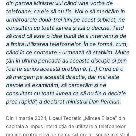
din partea Ministerului când vine vorba de
telefoane, ca ele să nu fie. Noi o să medităm în
următoarele două-trei luni pe acest subiect, ne
consultăm cu toată lumea și luă o decizie. Tind
să cred că este o idee bună de a interveni și de
a limita utilizarea telefoanelor. În ce formă, cum,
când în ce contexte - urmează să stabilim. Multe
țări în ultima perioadă au această discuție și pun
foarte serios această problemă. (...) Cred că o
să mergem pe această direcție, dar mai este
nevoie să examinăm, să cercetăm și ne
consultăm cu toată lumea ca să nu fie o decizie
prea rapidă”, a declarat ministrul Dan Perciun.
Din 1 martie 2024, Liceul Teoretic „Mircea Eliade” din
capitală a impus interdicția de utilizare a telefoanelor
mobile pentru elevi pe parcursul orelor, spune ministrul