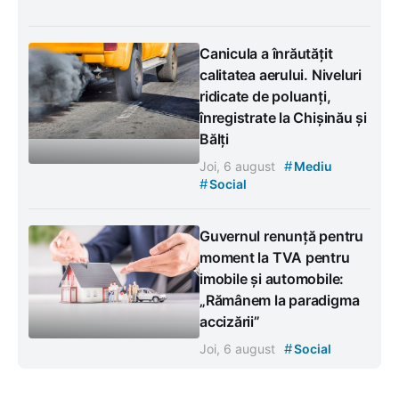
Canicula a înrăutățit
calitatea aerului. Niveluri
ridicate de poluanți,
înregistrate la Chișinău și
Bălți
#
Joi, 6 august
Mediu
#
Social
Guvernul renunță pentru
moment la TVA pentru
imobile și automobile:
„Rămânem la paradigma
accizării”
#
Joi, 6 august
Social