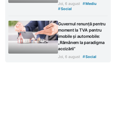
#
Joi, 6 august
Mediu
#
Social
Guvernul renunță pentru
moment la TVA pentru
imobile și automobile:
„Rămânem la paradigma
accizării”
#
Joi, 6 august
Social