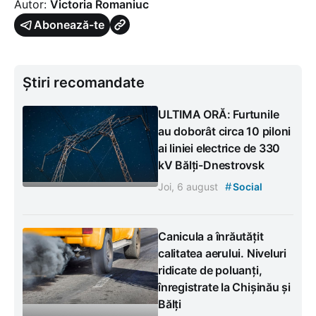
Autor:
Victoria Romaniuc
Abonează-te
Știri recomandate
ULTIMA ORĂ: Furtunile
au doborât circa 10 piloni
ai liniei electrice de 330
kV Bălți-Dnestrovsk
#
Joi, 6 august
Social
Canicula a înrăutățit
calitatea aerului. Niveluri
ridicate de poluanți,
înregistrate la Chișinău și
Bălți