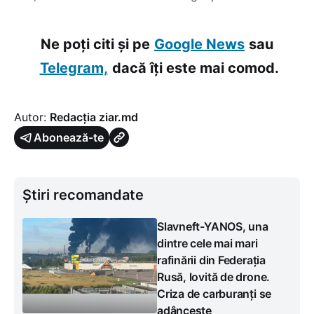
Ne poți citi și pe
Google News
sau
Telegram,
dacă îți este mai comod.
Autor:
Redacția ziar.md
Abonează-te
Știri recomandate
Slavneft-YANOS, una
dintre cele mai mari
rafinării din Federația
Rusă, lovită de drone.
Criza de carburanți se
adâncește