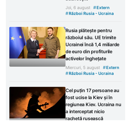
#
Joi, 6 august
Extern
#
Război Rusia - Ucraina
Rusia plătește pentru
războiul său. UE trimite
Ucrainei încă 1,4 miliarde
de euro din profiturile
activelor înghețate
#
Miercuri, 5 august
Extern
#
Război Rusia - Ucraina
Cel puțin 17 persoane au
fost ucise la Kiev și în
regiunea Kiev. Ucraina nu
a interceptat nicio
rachetă rusească
#
Miercuri, 5 august
Extern