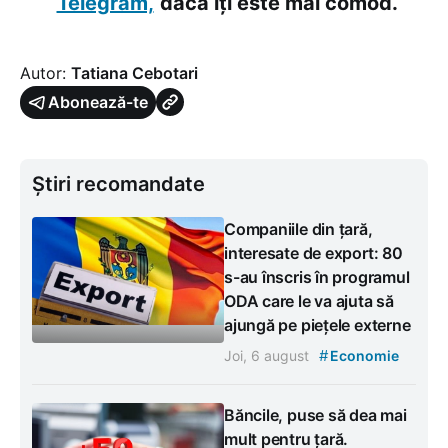
Telegram,
dacă îți este mai comod.
Autor:
Tatiana Cebotari
Abonează-te
Știri recomandate
Companiile din țară,
interesate de export: 80
s-au înscris în programul
ODA care le va ajuta să
ajungă pe piețele externe
#
Joi, 6 august
Economie
Băncile, puse să dea mai
mult pentru țară.