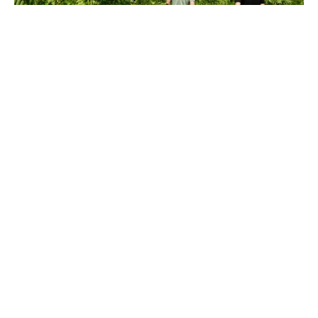
Puieții plantați acum trei ani la
Vișniovca au ajuns până la doi
metri. Urmează lucrările de rărire
și curățare
#
#
01 iul. 2026, 16:32
Regional
Mediu
Plantația forestieră din satul Vișniovca, raionul
Cantemir, începe să capete aspectul unei păduri
tinere. La trei ani de la plantare, puieții s-au prins
bine, au crescut considerabil, iar unii dintre ei au
ajuns la o înălțime de până la doi metri. Plantația a
fost vizitată de ministrul Mediului, Gheorghe Hajder.