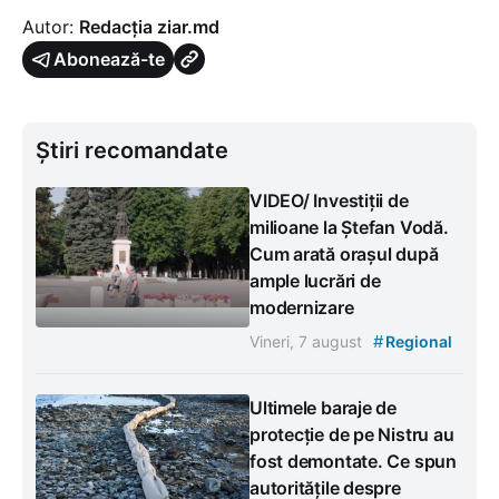
Autor:
Redacția ziar.md
Abonează-te
Știri recomandate
VIDEO/ Investiții de
milioane la Ștefan Vodă.
Cum arată orașul după
ample lucrări de
modernizare
#
Vineri, 7 august
Regional
Ultimele baraje de
protecție de pe Nistru au
fost demontate. Ce spun
autoritățile despre