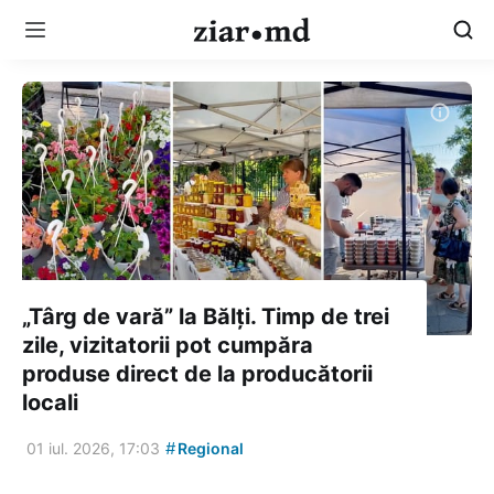
„Târg de vară” la Bălți. Timp de trei
zile, vizitatorii pot cumpăra
produse direct de la producătorii
locali
#
01 iul. 2026, 17:03
Regional