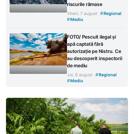
riscurile rămase
#
Vineri, 7 august
Regional
#
Mediu
FOTO/ Pescuit ilegal și
apă captată fără
autorizație pe Nistru. Ce
au descoperit inspectorii
de mediu
#
Joi, 6 august
Regional
#
Mediu