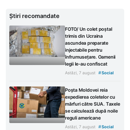
Știri recomandate
FOTO/ Un colet poștal
trimis din Ucraina
ascundea preparate
injectabile pentru
înfrumusețare. Oamenii
legii le-au confiscat
#
Astăzi, 7 august
Social
Poșta Moldovei reia
expedierea coletelor cu
mărfuri către SUA. Taxele
se calculează după noile
reguli americane
#
Astăzi, 7 august
Social