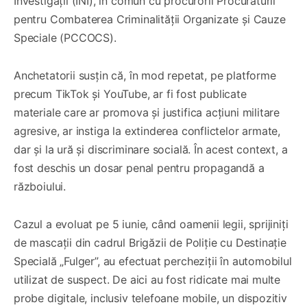
Investigații (INI), în comun cu procurorii Procuraturii
pentru Combaterea Criminalității Organizate și Cauze
Speciale (PCCOCS).
Anchetatorii susțin că, în mod repetat, pe platforme
precum TikTok și YouTube, ar fi fost publicate
materiale care ar promova și justifica acțiuni militare
agresive, ar instiga la extinderea conflictelor armate,
dar și la ură și discriminare socială. În acest context, a
fost deschis un dosar penal pentru propagandă a
războiului.
Cazul a evoluat pe 5 iunie, când oamenii legii, sprijiniți
de mascații din cadrul Brigăzii de Poliție cu Destinație
Specială „Fulger”, au efectuat percheziții în automobilul
utilizat de suspect. De aici au fost ridicate mai multe
probe digitale, inclusiv telefoane mobile, un dispozitiv