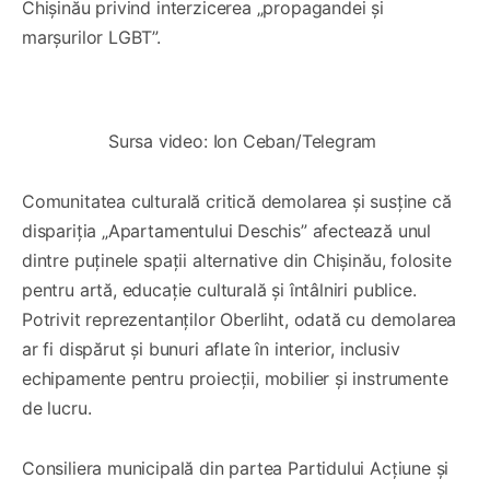
Chișinău privind interzicerea „propagandei și
marșurilor LGBT”.
0:00
/
0:36
1×
Sursa video: Ion Ceban/Telegram 
Comunitatea culturală critică demolarea și susține că
dispariția „Apartamentului Deschis” afectează unul
dintre puținele spații alternative din Chișinău, folosite
pentru artă, educație culturală și întâlniri publice.
Potrivit reprezentanților Oberliht, odată cu demolarea
ar fi dispărut și bunuri aflate în interior, inclusiv
echipamente pentru proiecții, mobilier și instrumente
de lucru.
Consiliera municipală din partea Partidului Acțiune și