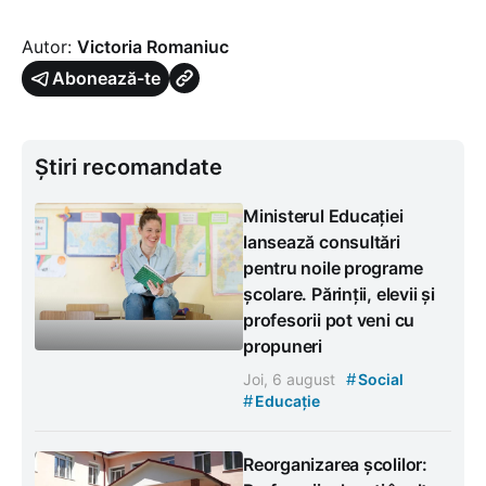
Autor:
Victoria Romaniuc
Abonează-te
Știri recomandate
Ministerul Educației
lansează consultări
pentru noile programe
școlare. Părinții, elevii și
profesorii pot veni cu
propuneri
#
Joi, 6 august
Social
#
Educație
Reorganizarea școlilor: