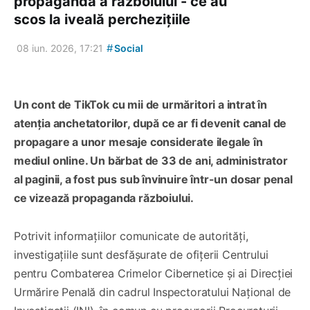
propagandă a războiului - ce au
scos la iveală perchezițiile
#
08 iun. 2026, 17:21
Social
Un cont de TikTok cu mii de urmăritori a intrat în
atenția anchetatorilor, după ce ar fi devenit canal de
propagare a unor mesaje considerate ilegale în
mediul online. Un bărbat de 33 de ani, administrator
al paginii, a fost pus sub învinuire într-un dosar penal
ce vizează propaganda războiului.
Potrivit informațiilor comunicate de autorități,
investigațiile sunt desfășurate de ofițerii Centrului
pentru Combaterea Crimelor Cibernetice și ai Direcției
Urmărire Penală din cadrul Inspectoratului Național de