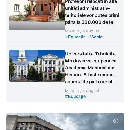
Profesorii relocați în alte
unități administrativ-
teritoriale vor putea primi
până la 300.000 de lei
Miercuri, 5 august
#
#
Educație
Social
Universitatea Tehnică a
Moldovei va coopera cu
Academia Maritimă din
Herson. A fost semnat
acordul de parteneriat
Miercuri, 5 august
#
Educație