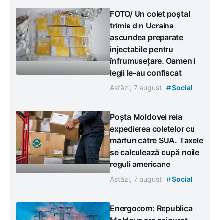
FOTO/ Un colet poștal
trimis din Ucraina
ascundea preparate
injectabile pentru
înfrumusețare. Oamenii
legii le-au confiscat
#
Astăzi, 7 august
Social
Poșta Moldovei reia
expedierea coletelor cu
mărfuri către SUA. Taxele
se calculează după noile
reguli americane
#
Astăzi, 7 august
Social
Energocom: Republica