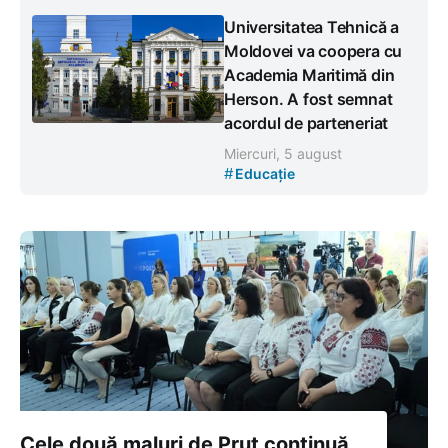
Universitatea Tehnică a
Moldovei va coopera cu
Academia Maritimă din
Herson. A fost semnat
acordul de parteneriat
Miercuri, 5 august
#
Educație
Cele două maluri de Prut continuă