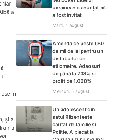
Moldova? Liderul
chiar
ucrainean a anunțat că
Albă a
a fost invitat
Marți, 4 august
Amendă de peste 680
de mii de lei pentru un
distribuitor de
etilometre. Adaosuri
că
de până la 733% și
ui.
profit de 1.000%
Miercuri, 5 august
rese în
Un adolescent din
satul Răzeni este
, și a
căutat de familie și
Iran a
Poliție. A plecat la
rea
Chișinău și nu s-a mai