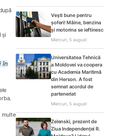
 după
Vești bune pentru
șoferi! Mâine, benzina
și motorina se ieftinesc
 și
Miercuri, 5 august
Universitatea Tehnică
 în
a Moldovei va coopera
cu Academia Maritimă
din Herson. A fost
semnat acordul de
ele
parteneriat
orba.
Miercuri, 5 august
i multe
Zelenski, prezent de
Ziua Independenței R.