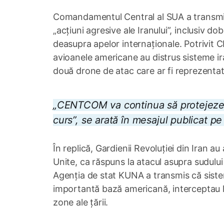
Comandamentul Central al SUA a transmis
„acțiuni agresive ale Iranului”, inclusiv 
deasupra apelor internaționale. Potrivi
avioanele americane au distrus sisteme ira
două drone de atac care ar fi reprezentat
„CENTCOM va continua să protejeze ac
curs”, se arată în mesajul publicat pe
În replică, Gardienii Revoluției din Iran a
Unite, ca răspuns la atacul asupra sudului
Agenția de stat KUNA a transmis că siste
importantă bază americană, interceptau lu
zone ale țării.