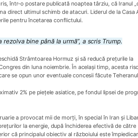
s, într-o postare publicată noaptea târziu, că Iranul „
na direct ultimul schimb de atacuri. Liderul de la Casa 
rile pentru încetarea conflictului.
e va rezolva bine până la urmă”, a scris Trump.
eschidă Strâmtoarea Hormuz și să reducă prețurile la
 Congres din luna noiembrie. În același timp, acesta ris
r care se opun unor eventuale concesii făcute Teheranul
oximativ 2% pe piețele asiatice, pe fondul lipsei de prog
uarie a provocat mii de morți, în special în Iran și Liban
ețurilor la energie, după închiderea efectivă de către 
or că principalul obiectiv al războiului este împiedica