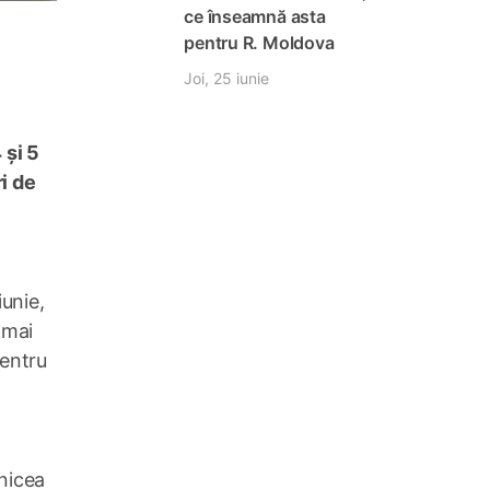
ce înseamnă asta
pentru R. Moldova
Joi, 25 iunie
 și 5
ri de
iunie,
 mai
pentru
mnicea