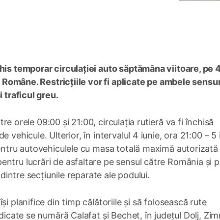
his temporar circulației auto săptămâna viitoare, pe 4
ei Române. Restricțiile vor fi aplicate pe ambele sensu
 traficul greu.
ntre orele 09:00 și 21:00, circulația rutieră va fi închisă
vehicule. Ulterior, în intervalul 4 iunie, ora 21:00 – 5 
pentru autovehiculele cu masa totală maximă autorizată
ntru lucrări de asfaltare pe sensul către România și 
 dintre secțiunile reparate ale podului.
i planifice din timp călătoriile și să folosească rute
ndicate se numără Calafat și Bechet, în județul Dolj, Zi