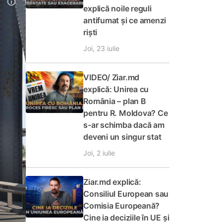
explică noile reguli
antifumat și ce amenzi
riști
Joi, 23 iulie
VIDEO/ Ziar.md
explică: Unirea cu
România – plan B
pentru R. Moldova? Ce
s-ar schimba dacă am
deveni un singur stat
Joi, 2 iulie
Ziar.md explică:
Consiliul European sau
Comisia Europeană?
Cine ia deciziile în UE și