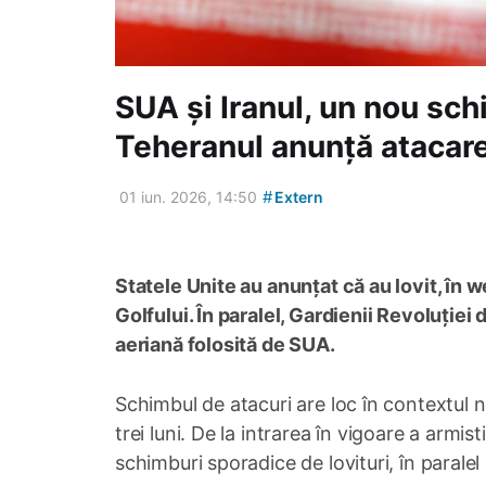
SUA și Iranul, un nou schi
Teheranul anunță atacar
#
01 iun. 2026, 14:50
Extern
Statele Unite au anunțat că au lovit, în 
Golfului. În paralel, Gardienii Revoluției 
aeriană folosită de SUA.
Schimbul de atacuri are loc în contextul n
trei luni. De la intrarea în vigoare a armisti
schimburi sporadice de lovituri, în paralel