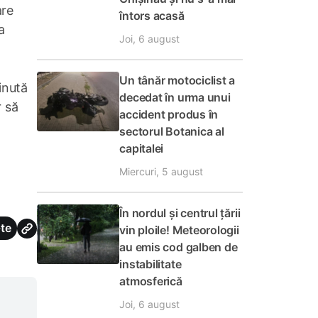
are
întors acasă
a
Joi, 6 august
Un tânăr motociclist a
inută
decedat în urma unui
r să
accident produs în
sectorul Botanica al
capitalei
Miercuri, 5 august
În nordul și centrul țării
te
vin ploile! Meteorologii
au emis cod galben de
instabilitate
atmosferică
Joi, 6 august