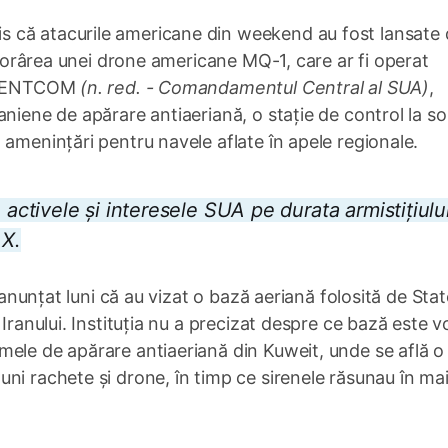
 că atacurile americane din weekend au fost lansate
doborârea unei drone americane MQ-1, care ar fi operat
t CENTCOM
(n. red. - Comandamentul Central al SUA)
,
niene de apărare antiaeriană, o stație de control la sol
 amenințări pentru navele aflate în apele regionale.
tivele și interesele SUA pe durata armistițiului
 X.
u anunțat luni că au vizat o bază aeriană folosită de Stat
 Iranului. Instituția nu a precizat despre ce bază este v
mele de apărare antiaeriană din Kuweit, unde se află o
ni rachete și drone, în timp ce sirenele răsunau în ma