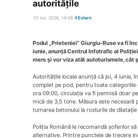
autoritățile
#
01 iun. 2026, 14:08
Extern
Podul „Prieteniei” Giurgiu-Ruse va fi înc
iunie, anunță Centrul Infotrafic al Poliți
mers și vor viza atât autoturismele, cât și
Autoritățile locale anunță că joi, 4 iunie, î
complet pe pod, pentru toate categoriile de 
ora 09:00, circulația va fi permisă doar 
mică de 3,5 tone. Măsura este necesară pe
turnarea betonului la rosturile de dilatație
Poliția Română le recomandă șoferilor să îș
alternative. Printre punctele de trecere i