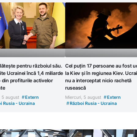
lătește pentru războiul său.
Cel puțin 17 persoane au fost u
ite Ucrainei încă 1,4 miliarde
la Kiev și în regiunea Kiev. Ucra
 din profiturile activelor
nu a interceptat nicio rachetă
ate
rusească
#
#
, 5 august
Extern
Miercuri, 5 august
Extern
#
i Rusia - Ucraina
Război Rusia - Ucraina