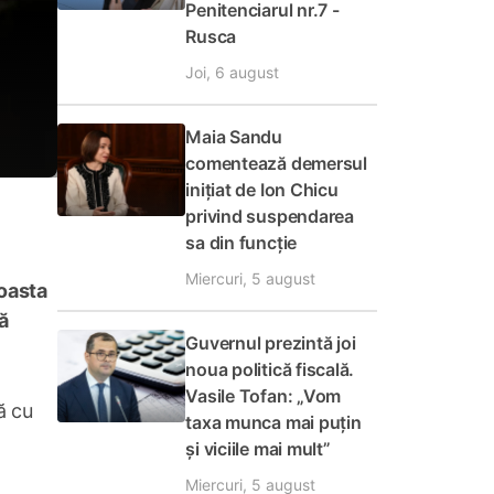
Penitenciarul nr.7 -
Rusca
Joi, 6 august
Maia Sandu
comentează demersul
inițiat de Ion Chicu
privind suspendarea
sa din funcție
Miercuri, 5 august
coasta
ă
Guvernul prezintă joi
noua politică fiscală.
Vasile Tofan: „Vom
ă cu
taxa munca mai puțin
și viciile mai mult”
Miercuri, 5 august