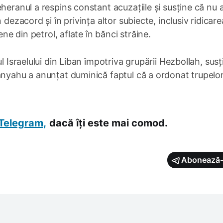
heranul a respins constant acuzațiile și susține că nu 
 dezacord și în privința altor subiecte, inclusiv ridicare
ene din petrol, aflate în bănci străine.
l Israelului din Liban împotriva grupării Hezbollah, susț
anyahu a anunțat duminică faptul că a ordonat trupelo
Telegram,
dacă îți este mai comod.
Abonează-