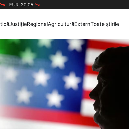
EUR
20.05
itică
Justiție
Regional
Agricultură
Extern
Toate știrile