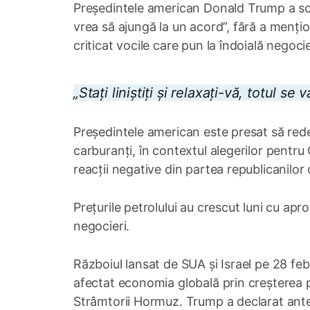
Președintele american Donald Trump a scri
vrea să ajungă la un acord”, fără a mențio
criticat vocile care pun la îndoială negocie
„Stați liniștiți și relaxați-vă, totul s
Președintele american este presat să red
carburanți, în contextul alegerilor pentru
reacții negative din partea republicanilo
Prețurile petrolului au crescut luni cu apr
negocieri.
Războiul lansat de SUA și Israel pe 28 febr
afectat economia globală prin creșterea pr
Strâmtorii Hormuz. Trump a declarat anteri