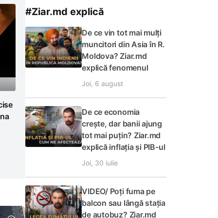
#Ziar.md explică
De ce vin tot mai mulți
muncitori din Asia în R.
Moldova? Ziar.md
explică fenomenul
Joi, 6 august
cise
De ce economia
ina
crește, dar banii ajung
tot mai puțin? Ziar.md
explică inflația și PIB-ul
Joi, 30 iulie
VIDEO/ Poți fuma pe
balcon sau lângă stația
de autobuz? Ziar.md