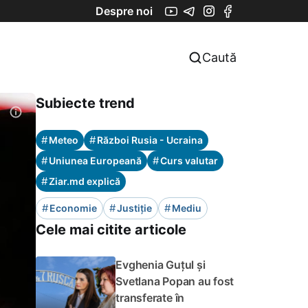
Despre noi
Caută
Subiecte trend
#
#
Meteo
Război Rusia - Ucraina
#
#
Uniunea Europeană
Curs valutar
#
Ziar.md explică
#
#
#
Economie
Justiție
Mediu
Cele mai citite articole
Evghenia Guțul și
Svetlana Popan au fost
transferate în