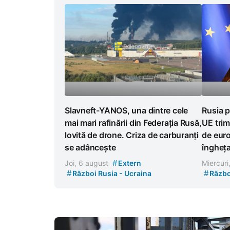
Slavneft-YANOS, una dintre cele
Rusia p
mai mari rafinării din Federația Rusă,
UE trim
lovită de drone. Criza de carburanți
de euro
se adâncește
îngheț
#
Joi, 6 august
Extern
Miercuri
#
#
Război Rusia - Ucraina
Războ