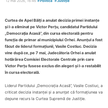
#
#
12 mai 2026, 16:46
Politică
Justiție
Curtea de Apel Bălți a anulat decizia primei instanțe
și l-a eliminat pe Victor Perțu, candidatul Partidului
„Democrația Acasă”, din cursa electorală pentru
funcția de primar al municipiului Orhei. Anunțul a fost
făcut de liderul formațiunii, Vasile Costiuc. Decizia
vine după ce, pe 7 mai, Judecătoria Orhei a anulat
hotărârea Comisiei Electorale Centrale prin care
Victor Perțu fusese exclus din alegeri și l-a restabilit
în cursa electorală.
Liderul Partidului „Democrația Acasă”, Vasile Costiuc, a
criticat decizia instanței și a anunțat că formațiunea va
depune recurs la Curtea Supremă de Justiție.