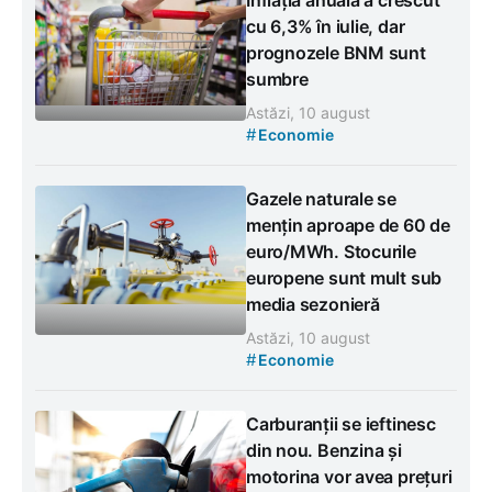
cu 6,3% în iulie, dar
prognozele BNM sunt
sumbre
Astăzi, 10 august
#
Economie
Gazele naturale se
mențin aproape de 60 de
euro/MWh. Stocurile
europene sunt mult sub
media sezonieră
Astăzi, 10 august
#
Economie
Carburanții se ieftinesc
din nou. Benzina și
motorina vor avea prețuri