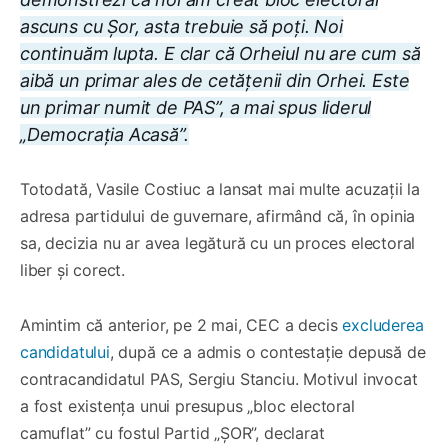
ascuns cu Șor, asta trebuie să poți. Noi
continuăm lupta. E clar că Orheiul nu are cum să
aibă un primar ales de cetățenii din Orhei. Este
un primar numit de PAS”, a mai spus liderul
„Democrația Acasă”.
Totodată, Vasile Costiuc a lansat mai multe acuzații la
adresa partidului de guvernare, afirmând că, în opinia
sa, decizia nu ar avea legătură cu un proces electoral
liber și corect.
Amintim că anterior, pe 2 mai, CEC a decis
excluderea
candidatului
, după ce a admis o contestație depusă de
contracandidatul PAS, Sergiu Stanciu. Motivul invocat
a fost existența unui presupus „bloc electoral
camuflat” cu fostul Partid „ȘOR”, declarat