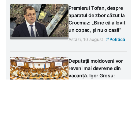
Premierul Tofan, despre
aparatul de zbor căzut la
Crocmaz: „Bine că a lovit
un copac, și nu o casă”
#
Astăzi, 10 august
Politică
Deputații moldoveni vor
reveni mai devreme din
vacanță. Igor Grosu:
„Trebuie să livrăm niște
decizii”
#
Vineri, 7 august
Politică