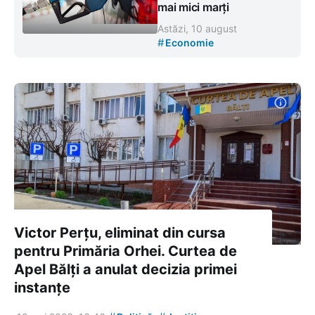
mai mici marți
Astăzi, 10 august
#
Economie
Victor Perțu, eliminat din cursa
pentru Primăria Orhei. Curtea de
Apel Bălți a anulat decizia primei
instanțe