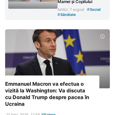
Mamei și Copilului
#
Astăzi, 7 august
Social
#
Sănătate
Emmanuel Macron va efectua o
vizită la Washington: Va discuta
cu Donald Trump despre pacea în
Ucraina
#
21 febr. 2025, 17:56
Extern