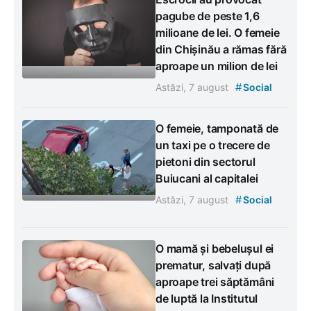
pagube de peste 1,6
milioane de lei. O femeie
din Chișinău a rămas fără
aproape un milion de lei
#
Astăzi, 7 august
Social
O femeie, tamponată de
un taxi pe o trecere de
pietoni din sectorul
Buiucani al capitalei
#
Astăzi, 7 august
Social
O mamă și bebelușul ei
prematur, salvați după
aproape trei săptămâni
de luptă la Institutul