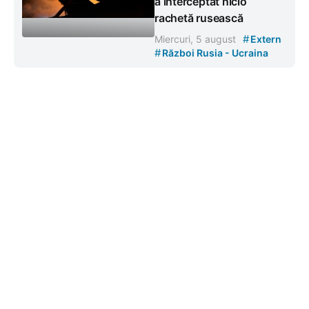
a interceptat nicio
rachetă rusească
#
Miercuri, 5 august
Extern
#
Război Rusia - Ucraina
Contacte