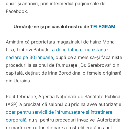
chiar și anonim, prin intermediul paginii sale de
Facebook.
Urmăriți-ne și pe canalul nostru de
TELEGRAM
Amintim că proprietara magazinului de haine Mona
Lisa, Liubovi Babuțki,
a decedat în circumstanțe
neclare pe 30 ianuarie
, după ce a mers să-și facă niște
proceduri la salonul de frumusețe „Dr. Serebrova” din
capitală, deținut de Irina Borodkina, o femeie originară
din Ucraina.
Pe 4 februarie, Agenția Națională de Sănătate Publică
(ASP) a precizat că salonul cu pricina avea autorizație
doar pentru servicii de înfrumusețare și întreținere
corporală
, nu și pentru proceduri invazive. Autorizația
primară pentru funcționare a fost eliberată în anul