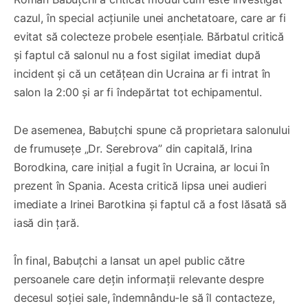
cazul, în special acțiunile unei anchetatoare, care ar fi
evitat să colecteze probele esențiale. Bărbatul critică
și faptul că salonul nu a fost sigilat imediat după
incident și că un cetățean din Ucraina ar fi intrat în
salon la 2:00 și ar fi îndepărtat tot echipamentul.
De asemenea, Babuțchi spune că proprietara salonului
de frumusețe „Dr. Serebrova” din capitală, Irina
Borodkina, care inițial a fugit în Ucraina, ar locui în
prezent în Spania. Acesta critică lipsa unei audieri
imediate a Irinei Barotkina și faptul că a fost lăsată să
iasă din țară.
În final, Babuțchi a lansat un apel public către
persoanele care dețin informații relevante despre
decesul soției sale, îndemnându-le să îl contacteze,