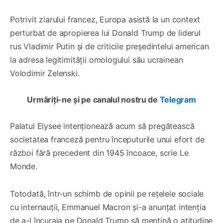
Potrivit ziarului francez, Europa asistă la un context
perturbat de apropierea lui Donald Trump de liderul
rus Vladimir Putin și de criticile președintelui american
la adresa legitimității omologului său ucrainean
Volodimir Zelenski.
Urmăriți-ne și pe canalul nostru de
Telegram
Palatul Elysee intenționează acum să pregătească
societatea franceză pentru începuturile unui efort de
război fără precedent din 1945 încoace, scrie Le
Monde.
Totodată, într-un schimb de opinii pe rețelele sociale
cu internauții, Emmanuel Macron și-a anunțat intenția
de a-l încuraja pe Donald Trump să mențină o atitudine