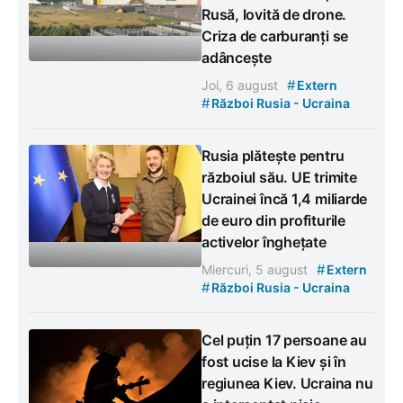
Rusă, lovită de drone.
Criza de carburanți se
adâncește
#
Joi, 6 august
Extern
#
Război Rusia - Ucraina
Rusia plătește pentru
războiul său. UE trimite
Ucrainei încă 1,4 miliarde
de euro din profiturile
activelor înghețate
#
Miercuri, 5 august
Extern
#
Război Rusia - Ucraina
Cel puțin 17 persoane au
fost ucise la Kiev și în
regiunea Kiev. Ucraina nu