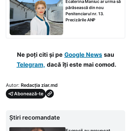
Ecaterina Maniuc ar urma să
părăsească din nou
Penitenciarul nr. 13.
Precizările ANP
Ne poți citi și pe
Google News
sau
Telegram,
dacă îți este mai comod.
Autor:
Redacția ziar.md
Abonează-te
Știri recomandate
Escrocii au provocat