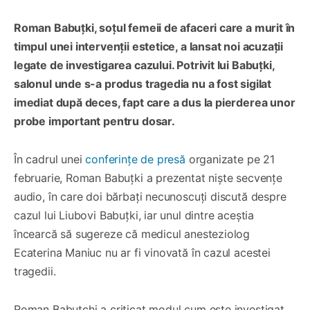
Roman Babuțki, soțul femeii de afaceri care a murit în
timpul unei intervenții estetice, a lansat noi acuzații
legate de investigarea cazului. Potrivit lui Babuțki,
salonul unde s-a produs tragedia nu a fost sigilat
imediat după deces, fapt care a dus la pierderea unor
probe important pentru dosar.
În cadrul unei
conferințe de presă
organizate pe 21
februarie, Roman Babuțki a prezentat niște secvențe
audio, în care doi bărbați necunoscuți discută despre
cazul lui Liubovi Babuțki, iar unul dintre aceștia
încearcă să sugereze că medicul anesteziolog
Ecaterina Maniuc nu ar fi vinovată în cazul acestei
tragedii.
Roman Babuțchi a criticat modul cum este investigat