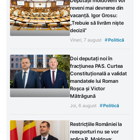
Deputații moldoveni vor
reveni mai devreme din
vacanță. Igor Grosu:
„Trebuie să livrăm niște
decizii”
#
Vineri, 7 august
Politică
Doi deputați noi în
fracțiunea PAS. Curtea
Constituțională a validat
mandatele lui Roman
Roșca și Victor
Mătrăgună
#
Joi, 6 august
Politică
Restricțiile României la
reexporturi nu se vor
aplica R. Moldova: