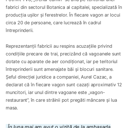
fabrici din sectorul Botanica al capitalei, specializată în
producția ușilor și ferestrelor. În fiecare vagon ar locui
circa 20 de persoane, care lucrează în cadrul
întreprinderii.
Reprezentanții fabricii au respins acuzațiile privind
condițiile precare de trai, precizând că vagoanele sunt
dotate cu aparate de aer condiționat, iar pe teritoriul
întreprinderii sunt amenajate băi și blocuri sanitare.
Șeful direcției juridice a companiei, Aurel Cazac, a
declarat că în fiecare vagon sunt cazați aproximativ 12
muncitori, iar unul dintre vagoane este „vagon-
restaurant”, în care străinii pot pregăti mâncare și lua
masa.
„În luna mai am avut o vizită de la ambasada