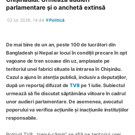
parlamentare și o anchetă extinsă
#
02 iul. 2026, 14:44
Politică
De mai bine de un an, peste 100 de lucrători din
Bangladesh și Nepal ar locui în condiții precare în opt
vagoane de tren scoase din uz, amplasate pe
teritoriul unei fabrici situate la intrarea în Chișinău.
Cazul a ajuns în atenția publică, inclusiv a deputaților,
după un reportaj difuzat de
TV8
pe 1 iulie. Subiectul
urmează să fie discutat săptămâna viitoare în cadrul
unor audieri parlamentare. De asemenea, avocatul
poporului va verifica acțiunile și inacțiunile instituțiilor
responsabile.
Potrivit TV8, „trenul-cămin” se află pe teritoriul unei