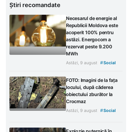
Știri recomandate
Necesarul de energie al
Republicii Moldova este
acoperit 100% pentru
astăzi. Energocom a
rezervat peste 9.200
MWh
#
Astăzi, 9 august
Social
FOTO: Imagini de la fața
locului, după căderea
obiectului zburător la
Crocmaz
#
Astăzi, 9 august
Social
Explozie puternică în