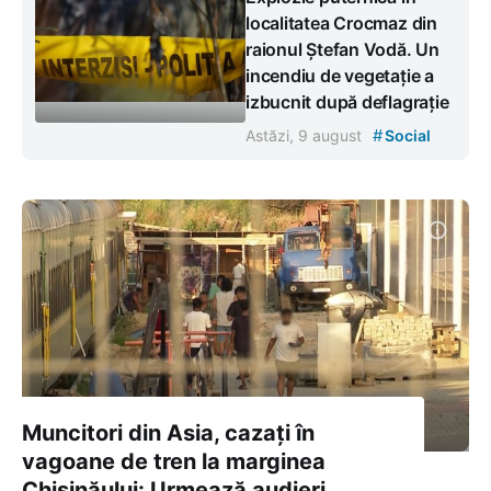
localitatea Crocmaz din
raionul Ștefan Vodă. Un
incendiu de vegetație a
izbucnit după deflagrație
#
Astăzi, 9 august
Social
Muncitori din Asia, cazați în
vagoane de tren la marginea
Chișinăului: Urmează audieri