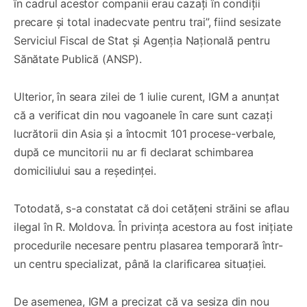
în cadrul acestor companii erau cazați în condiții
precare și total inadecvate pentru trai”, fiind sesizate
Serviciul Fiscal de Stat și Agenția Națională pentru
Sănătate Publică (ANSP).
Ulterior, în seara zilei de 1 iulie curent, IGM a anunțat
că a verificat din nou vagoanele în care sunt cazați
lucrătorii din Asia și a întocmit 101 procese-verbale,
după ce muncitorii nu ar fi declarat schimbarea
domiciliului sau a reședinței.
Totodată, s-a constatat că doi cetățeni străini se aflau
ilegal în R. Moldova. În privința acestora au fost inițiate
procedurile necesare pentru plasarea temporară într-
un centru specializat, până la clarificarea situației.
De asemenea, IGM a precizat că va sesiza din nou