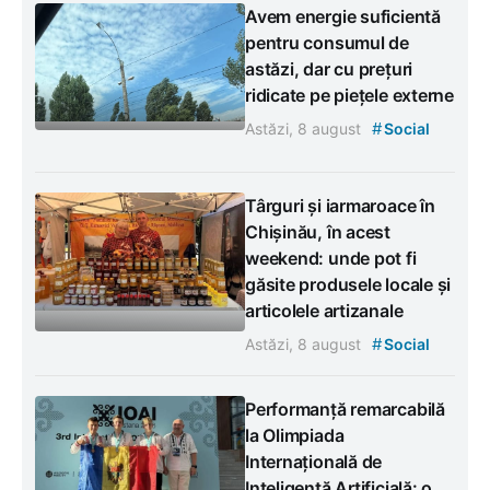
Avem energie suficientă
pentru consumul de
astăzi, dar cu prețuri
ridicate pe piețele externe
#
Astăzi, 8 august
Social
Târguri și iarmaroace în
Chișinău, în acest
weekend: unde pot fi
găsite produsele locale și
articolele artizanale
#
Astăzi, 8 august
Social
Performanță remarcabilă
la Olimpiada
Internațională de
Inteligență Artificială: o