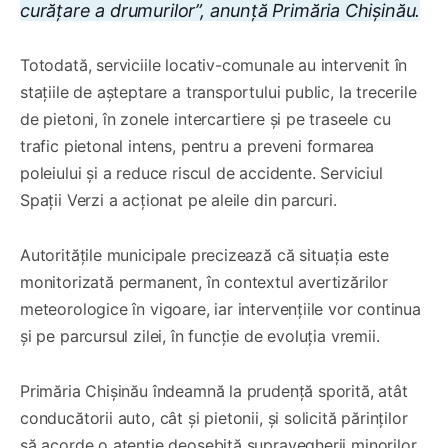
curățare a drumurilor”, anunță Primăria Chișinău.
Totodată, serviciile locativ-comunale au intervenit în
stațiile de așteptare a transportului public, la trecerile
de pietoni, în zonele intercartiere și pe traseele cu
trafic pietonal intens, pentru a preveni formarea
poleiului și a reduce riscul de accidente. Serviciul
Spații Verzi a acționat pe aleile din parcuri.
Autoritățile municipale precizează că situația este
monitorizată permanent, în contextul avertizărilor
meteorologice în vigoare, iar intervențiile vor continua
și pe parcursul zilei, în funcție de evoluția vremii.
Primăria Chișinău îndeamnă la prudență sporită, atât
conducătorii auto, cât și pietonii, și solicită părinților
să acorde o atenție deosebită supravegherii minorilor,