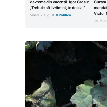
devreme din vacanță. Igor Grosu:
Curtea 
„Trebuie să livrăm niște decizii”
mandat
Victor
#
Vineri, 7 august
Politică
Joi, 6 