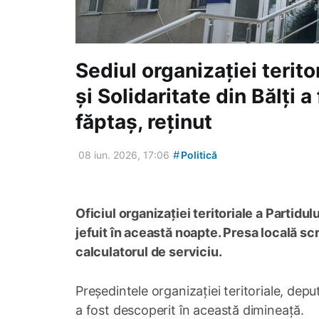
Sediul organizației terito
și Solidaritate din Bălți a
făptaș, reținut
#
08 iun. 2026, 17:06
Politică
Oficiul organizației teritoriale a Partidul
jefuit în această noapte. Presa locală scr
calculatorul de serviciu.
Președintele organizației teritoriale, dep
a fost descoperit în această dimineață.