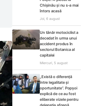
Chișinău și nu s-a mai
întors acasă
Joi, 6 august
Un tânăr motociclist a
decedat în urma unui
accident produs în
sectorul Botanica al
capitalei
Miercuri, 5 august
„Există o diferență
între legalitate și
oportunitate”. Popșoi
explică de ce au fost
eliberate vizele pentru
delegația afgană