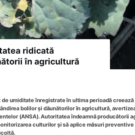
atea ridicată
ătorii în agricultură
at de umiditate înregistrate în ultima perioadă creează
pândirea bolilor și dăunătorilor în agricultură, avertize
entelor (ANSA). Autoritatea îndeamnă producătorii ag
monitorizarea culturilor și să aplice măsuri preventive
ecoltă.