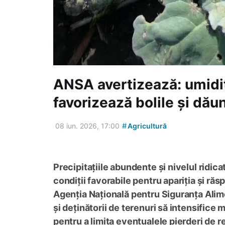
ANSA avertizează: umidit
favorizează bolile și dăun
#
08 iun. 2026, 17:00
Agricultură
Precipitațiile abundente și nivelul ridic
condiții favorabile pentru apariția și răs
Agenția Națională pentru Siguranța Alim
și deținătorii de terenuri să intensifice 
pentru a limita eventualele pierderi de r