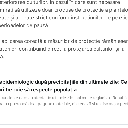
teriorarea culturilor. În cazul în care sunt necesare
demnați să utilizeze doar produse de protecție a plantelo
ate și aplicate strict conform instrucțiunilor de pe eti
 perioadelor de pauză.
i aplicarea corectă a măsurilor de protecție rămân esen
torilor, contribuind direct la protejarea culturilor și la
ă.
epidemiologic după precipitațiile din ultimele zile: Ce
ri trebuie să respecte populația
abundente care au afectat în ultimele zile mai multe regiuni ale Republic
a nu provoacă doar pagube materiale, ci creează și un risc major pen
tea publică. Specialiștii din cadrul Agenția Națională pentru Sănătate
ă avertizează că inundațiile și acumulările de apă pot compromite calit
or de apă potabilă