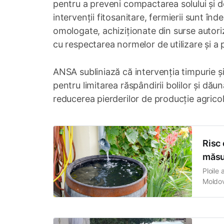
pentru a preveni compactarea solului și de
intervenții fitosanitare, fermierii sunt în
omologate, achiziționate din surse autoriz
cu respectarea normelor de utilizare și a
ANSA subliniază că intervenția timpurie ș
pentru limitarea răspândirii bolilor și dăună
reducerea pierderilor de producție agricol
Risc 
măsu
Ploile 
Moldov
sănăta
Public
sursel