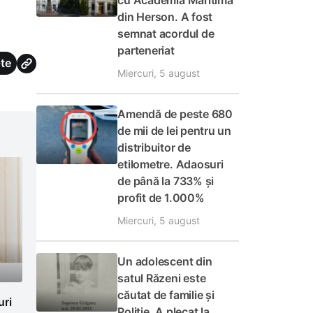
cu Academia Maritimă
din Herson. A fost
semnat acordul de
parteneriat
te
Miercuri, 5 august
Amendă de peste 680
de mii de lei pentru un
distribuitor de
etilometre. Adaosuri
de până la 733% și
profit de 1.000%
Miercuri, 5 august
Un adolescent din
satul Răzeni este
căutat de familie și
uri
Poliție. A plecat la