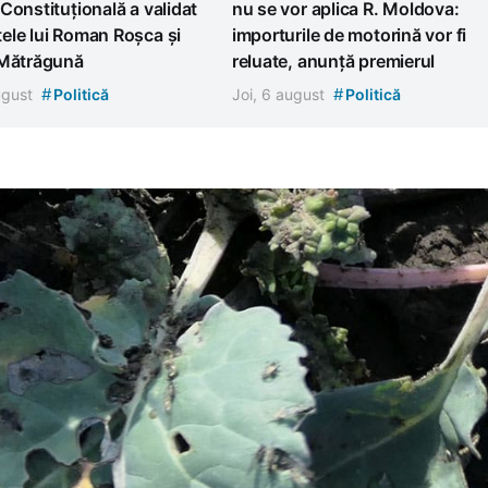
Constituțională a validat
nu se vor aplica R. Moldova:
ele lui Roman Roșca și
importurile de motorină vor fi
 Mătrăgună
reluate, anunță premierul
#
#
august
Politică
Joi, 6 august
Politică