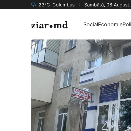
23°C
Columbus
Sâmbătă, 08 August
Social
Economie
Pol