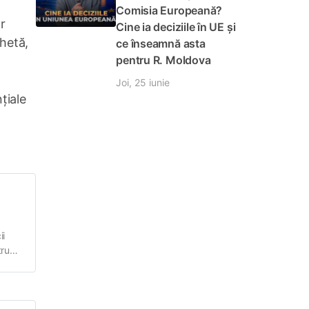
Comisia Europeană?
r
Cine ia deciziile în UE și
chetă,
ce înseamnă asta
pentru R. Moldova
Joi, 25 iunie
țiale
ii
tru
atea