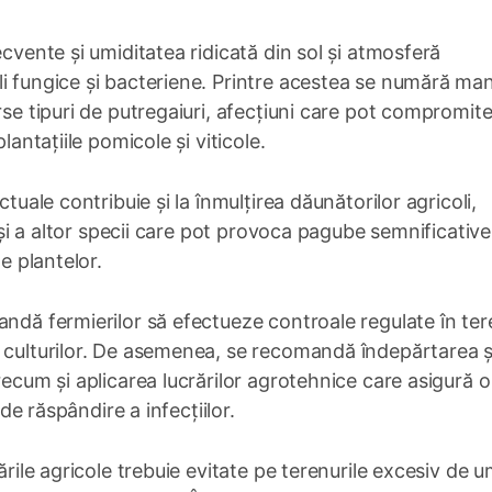
ecvente și umiditatea ridicată din sol și atmosferă
i fungice și bacteriene. Printre acestea se numără ma
rse tipuri de putregaiuri, afecțiuni care pot compromit
lantațiile pomicole și viticole.
tuale contribuie și la înmulțirea dăunătorilor agricoli,
r și a altor specii care pot provoca pagube semnificative,
e plantelor.
andă fermierilor să efectueze controale regulate în ter
a culturilor. De asemenea, se recomandă îndepărtarea ș
recum și aplicarea lucrărilor agrotehnice care asigură 
 de răspândire a infecțiilor.
ările agricole trebuie evitate pe terenurile excesiv de 