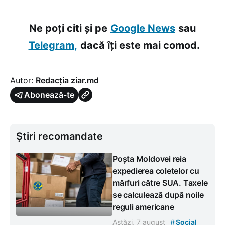
Ne poți citi și pe
Google News
sau
Telegram,
dacă îți este mai comod.
Autor:
Redacția ziar.md
Abonează-te
Știri recomandate
Poșta Moldovei reia
expedierea coletelor cu
mărfuri către SUA. Taxele
se calculează după noile
reguli americane
#
Astăzi, 7 august
Social