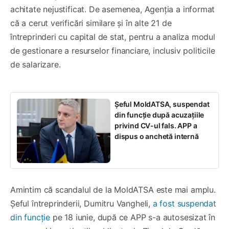
achitate nejustificat. De asemenea, Agenția a informat
că a cerut verificări similare și în alte 21 de
întreprinderi cu capital de stat, pentru a analiza modul
de gestionare a resurselor financiare, inclusiv politicile
de salarizare.
Șeful MoldATSA, suspendat
din funcție după acuzațiile
privind CV-ul fals. APP a
dispus o anchetă internă
Amintim că scandalul de la MoldATSA este mai amplu.
Șeful întreprinderii, Dumitru Vangheli,
a fost suspendat
din funcție
pe 18 iunie, după ce APP s-a autosesizat în