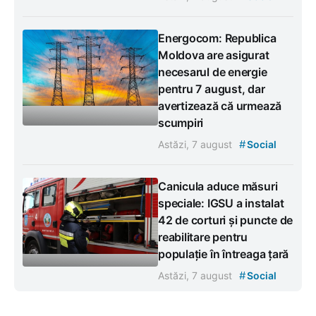
Energocom: Republica
Moldova are asigurat
necesarul de energie
pentru 7 august, dar
avertizează că urmează
scumpiri
#
Astăzi, 7 august
Social
Canicula aduce măsuri
speciale: IGSU a instalat
42 de corturi și puncte de
reabilitare pentru
populație în întreaga țară
#
Astăzi, 7 august
Social