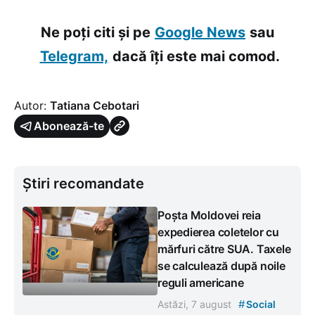
Ne poți citi și pe
Google News
sau
Telegram,
dacă îți este mai comod.
Autor:
Tatiana Cebotari
Abonează-te
Știri recomandate
Poșta Moldovei reia
expedierea coletelor cu
mărfuri către SUA. Taxele
se calculează după noile
reguli americane
#
Astăzi, 7 august
Social