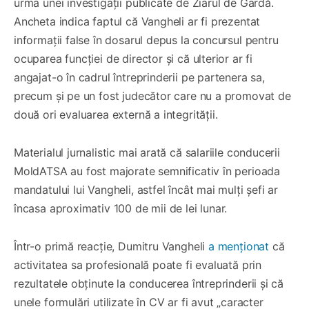
urma unei investigații publicate de Ziarul de Gardă.
Ancheta indica faptul că Vangheli ar fi prezentat
informații false în dosarul depus la concursul pentru
ocuparea funcției de director și că ulterior ar fi
angajat-o în cadrul întreprinderii pe partenera sa,
precum și pe un fost judecător care nu a promovat de
două ori evaluarea externă a integrității.
Materialul jurnalistic mai arată că salariile conducerii
MoldATSA au fost majorate semnificativ în perioada
mandatului lui Vangheli, astfel încât mai mulți șefi ar
încasa aproximativ 100 de mii de lei lunar.
Într-o primă reacție, Dumitru Vangheli
a menționat
că
activitatea sa profesională poate fi evaluată prin
rezultatele obținute la conducerea întreprinderii și că
unele formulări utilizate în CV ar fi avut „caracter