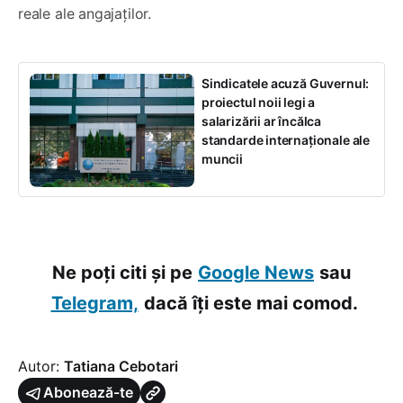
reale ale angajaților.
Sindicatele acuză Guvernul:
proiectul noii legi a
salarizării ar încălca
standarde internaționale ale
muncii
Ne poți citi și pe
Google News
sau
Telegram,
dacă îți este mai comod.
Autor:
Tatiana Cebotari
Abonează-te