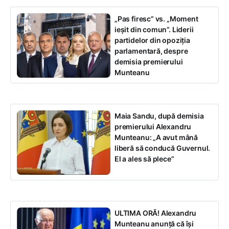
„Pas firesc” vs. „Moment
ieșit din comun”. Liderii
partidelor din opoziția
parlamentară, despre
demisia premierului
Munteanu
Maia Sandu, după demisia
premierului Alexandru
Munteanu: „A avut mână
liberă să conducă Guvernul.
El a ales să plece”
ULTIMA ORĂ! Alexandru
Munteanu anunță că își