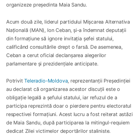
organizeze președinta Maia Sandu.
Acum două zile, liderul partidului Mișcarea Alternativa
Națională (MAN), Ion Ceban, și-a îndemnat deputații
din formațiune să ignore invitația șefei statului,
calificând consultările drept o farsă. De asemenea,
Ceban a cerut oficial declanșarea alegerilor
parlamentare și prezidențiale anticipate.
Potrivit
Teleradio-Moldova
, reprezentanții Președinției
au declarat că organizarea acestor discuții este o
obligație legală a șefului statului, iar refuzul de a
participa reprezintă doar o pierdere pentru electoratul
respectivei formațiuni. Acest lucru a fost reiterat astăzi
de Maia Sandu, după participarea la mitingul-requiem
dedicat Zilei victimelor deportărilor staliniste.