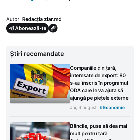
Autor:
Redacția ziar.md
Abonează-te
Știri recomandate
Companiile din țară,
interesate de export: 80
s-au înscris în programul
ODA care le va ajuta să
ajungă pe piețele externe
#
Joi, 6 august
Economie
Băncile, puse să dea mai
mult pentru țară.