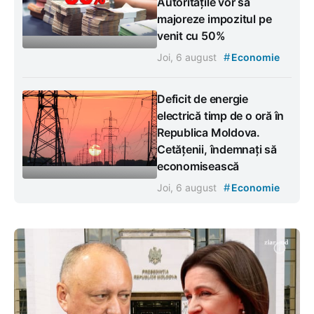
Autoritățile vor să
majoreze impozitul pe
venit cu 50%
#
Joi, 6 august
Economie
Deficit de energie
electrică timp de o oră în
Republica Moldova.
Cetățenii, îndemnați să
economisească
#
Joi, 6 august
Economie