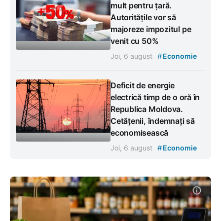
mult pentru țară.
Autoritățile vor să
majoreze impozitul pe
venit cu 50%
#
Joi, 6 august
Economie
Deficit de energie
electrică timp de o oră în
Republica Moldova.
Cetățenii, îndemnați să
economisească
#
Joi, 6 august
Economie