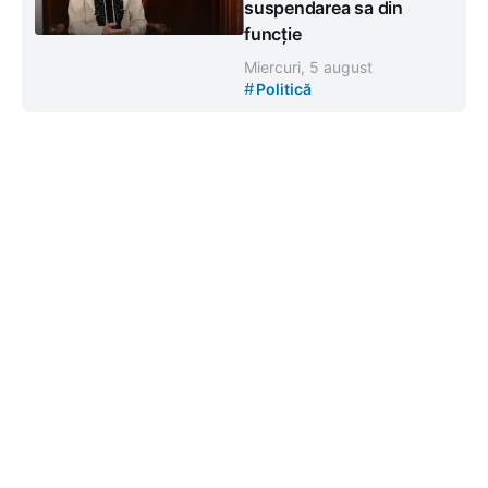
suspendarea sa din
funcție
Miercuri, 5 august
#
Politică
Contacte