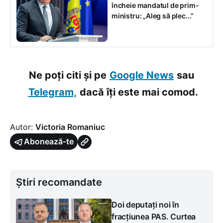
încheie mandatul de prim-
ministru: „Aleg să plec...”
Ne poți citi și pe
Google News
sau
Telegram,
dacă îți este mai comod.
Autor:
Victoria Romaniuc
Abonează-te
Știri recomandate
Doi deputați noi în
fracțiunea PAS. Curtea