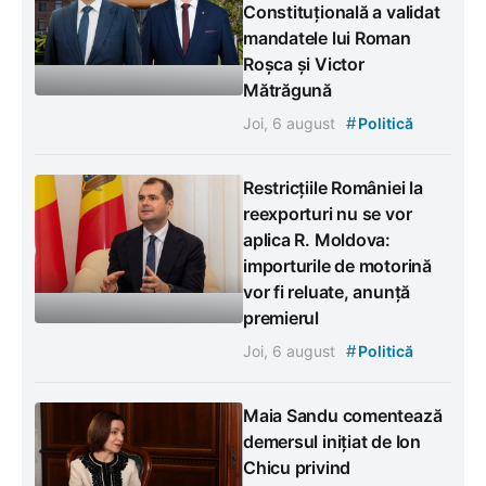
Constituțională a validat
mandatele lui Roman
Roșca și Victor
Mătrăgună
#
Joi, 6 august
Politică
Restricțiile României la
reexporturi nu se vor
aplica R. Moldova:
importurile de motorină
vor fi reluate, anunță
premierul
#
Joi, 6 august
Politică
Maia Sandu comentează
demersul inițiat de Ion
Chicu privind