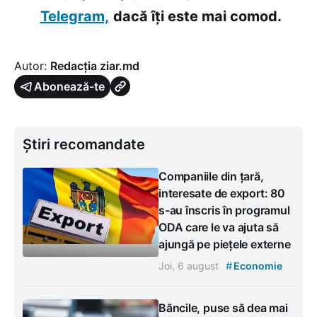
Telegram,
dacă îți este mai comod.
Autor:
Redacția ziar.md
Abonează-te
Știri recomandate
Companiile din țară,
interesate de export: 80
s-au înscris în programul
ODA care le va ajuta să
ajungă pe piețele externe
#
Joi, 6 august
Economie
Băncile, puse să dea mai