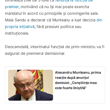
dimineața zilei de 3 iulie că
renunță la funcția de
premier
, motivând că nu își mai poate exercita
mandatul în acord cu principiile și convingerile sale.
Maia Sandu a declarat că Munteanu a luat decizia
din
propria inițiativă
, fără presiuni politice sau
instituționale.
Deocamdată, interimatul funcției de prim-ministru va fi
asigurat de premierul demisionar.
Alexandru Munteanu, prima
reacție după anunțul
demisiei: „Conștiința mea
este foarte liniștită”