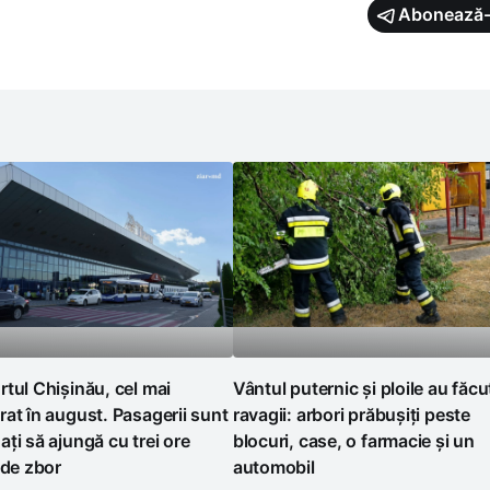
Abonează-
tul Chișinău, cel mai
Vântul puternic și ploile au făcu
at în august. Pasagerii sunt
ravagii: arbori prăbușiți peste
ți să ajungă cu trei ore
blocuri, case, o farmacie și un
 de zbor
automobil