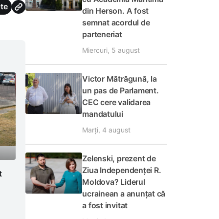
te
din Herson. A fost
semnat acordul de
parteneriat
Miercuri, 5 august
Victor Mătrăgună, la
un pas de Parlament.
CEC cere validarea
mandatului
Marți, 4 august
Zelenski, prezent de
Ziua Independenței R.
t
Moldova? Liderul
ucrainean a anunțat că
a fost invitat