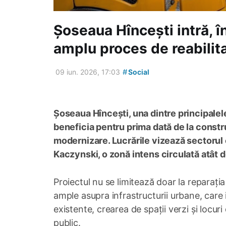
Șoseaua Hîncești intră, î
amplu proces de reabilit
#
09 iun. 2026, 17:03
Social
Șoseaua Hîncești, una dintre principalel
beneficia pentru prima dată de la constru
modernizare. Lucrările vizează sectorul c
Kaczynski, o zonă intens circulată atât de
Proiectul nu se limitează doar la reparația
ample asupra infrastructurii urbane, care 
existente, crearea de spații verzi și locu
public.