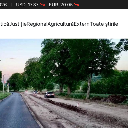
2026
USD
17.37
EUR
20.05
itică
Justiție
Regional
Agricultură
Extern
Toate știrile