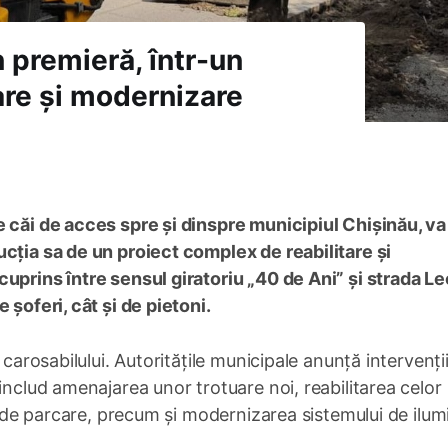
n premieră, într-un
are și modernizare
e căi de acces spre și dinspre municipiul Chișinău, va
cția sa de un proiect complex de reabilitare și
uprins între sensul giratoriu „40 de Ani” și strada L
 șoferi, cât și de pietoni.
 carosabilului. Autoritățile municipale anunță intervenți
includ amenajarea unor trotuare noi, reabilitarea celor
ri de parcare, precum și modernizarea sistemului de ilum