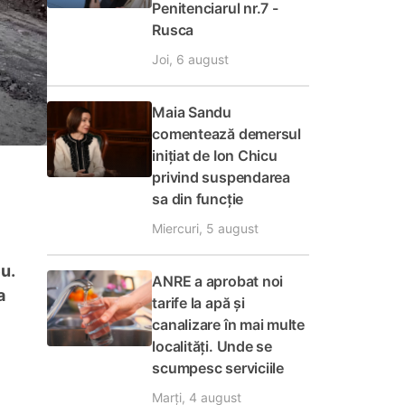
Penitenciarul nr.7 -
Rusca
Joi, 6 august
Maia Sandu
comentează demersul
inițiat de Ion Chicu
privind suspendarea
sa din funcție
Miercuri, 5 august
u.
ANRE a aprobat noi
a
tarife la apă și
canalizare în mai multe
localități. Unde se
scumpesc serviciile
Marți, 4 august