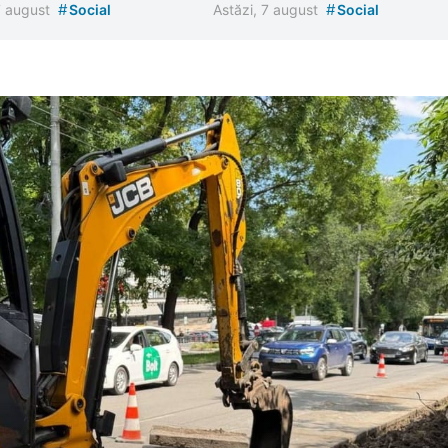
#
#
7 august
Social
Astăzi, 7 august
Social