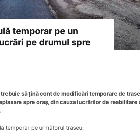
culă temporar pe un
lucrări pe drumul spre
4 trebuie să țină cont de modificări temporare de trase
plasare spre oraș, din cauza lucrărilor de reabilitare 
.
culă temporar pe următorul traseu: