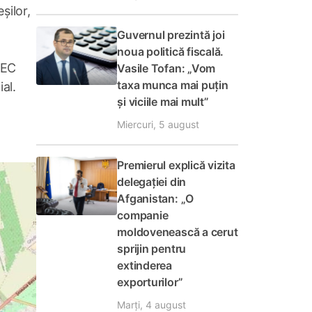
șilor,
Guvernul prezintă joi
noua politică fiscală.
TEC
Vasile Tofan: „Vom
taxa munca mai puțin
al.
și viciile mai mult”
Miercuri, 5 august
Premierul explică vizita
delegației din
Afganistan: „O
companie
moldovenească a cerut
sprijin pentru
extinderea
exporturilor”
Marți, 4 august