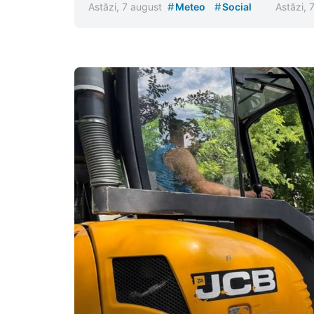
#
#
Astăzi, 7 august
Meteo
Social
Astăzi, 