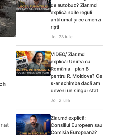
de autobuz? Ziar.md
explică noile reguli
antifumat și ce amenzi
riști
Joi, 23 iulie
VIDEO/ Ziar.md
explică: Unirea cu
România – plan B
pentru R. Moldova? Ce
s-ar schimba dacă am
ech
deveni un singur stat
Joi, 2 iulie
i
Ziar.md explică:
inat
Consiliul European sau
Comisia Europeană?