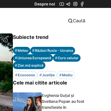
Despre noi
Caută
Subiecte trend
#
#
Meteo
Război Rusia - Ucraina
#
#
Uniunea Europeană
Curs valutar
#
Ziar.md explică
#
#
#
Economie
Justiție
Mediu
Cele mai citite articole
Evghenia Guțul și
Svetlana Popan au fost
transferate în