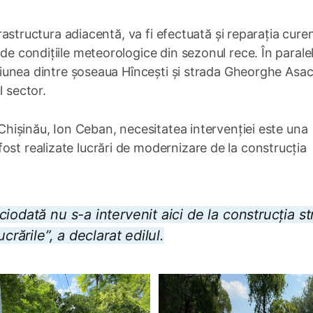
nfrastructura adiacentă, va fi efectuată și reparația cure
 de condițiile meteorologice din sezonul rece. În paralel
nexiunea dintre șoseaua Hîncești și strada Gheorghe Asac
l sector.
i Chișinău, Ion Ceban, necesitatea intervenției este una
ost realizate lucrări de modernizare de la construcția
odată nu s-a intervenit aici de la construcția str
crările”, a declarat edilul.