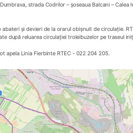
umbrava, strada Codrilor – șoseaua Balcani – Calea Ie
 abateri și devieri de la orarul obișnuit de circulație. R
e după reluarea circulației troleibuzelor pe traseul iniți
 pot apela Linia Fierbinte RTEC - 022 204 205.