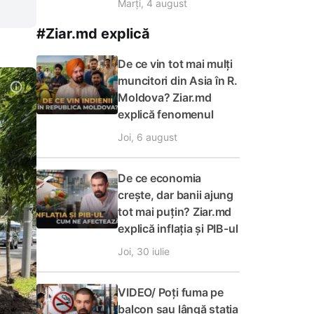
Marți, 4 august
#Ziar.md explică
De ce vin tot mai mulți
muncitori din Asia în R.
Moldova? Ziar.md
explică fenomenul
Joi, 6 august
De ce economia
crește, dar banii ajung
tot mai puțin? Ziar.md
explică inflația și PIB-ul
Joi, 30 iulie
VIDEO/ Poți fuma pe
balcon sau lângă stația