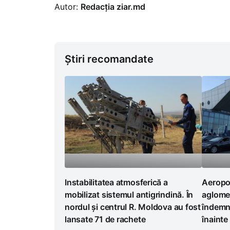
Autor:
Redacția ziar.md
Știri recomandate
Instabilitatea atmosferică a
Aeropor
mobilizat sistemul antigrindină. În
aglomer
nordul și centrul R. Moldova au fost
îndemna
lansate 71 de rachete
înainte