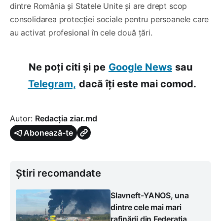
dintre România și Statele Unite și are drept scop
consolidarea protecției sociale pentru persoanele care
au activat profesional în cele două țări.
Ne poți citi și pe
Google News
sau
Telegram,
dacă îți este mai comod.
Autor:
Redacția ziar.md
Abonează-te
Știri recomandate
Slavneft-YANOS, una
dintre cele mai mari
rafinării din Federația