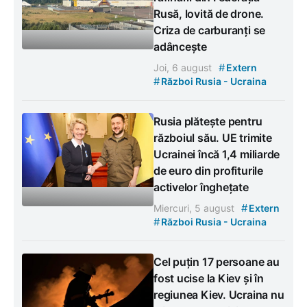
Rusă, lovită de drone.
Criza de carburanți se
adâncește
#
Joi, 6 august
Extern
#
Război Rusia - Ucraina
Rusia plătește pentru
războiul său. UE trimite
Ucrainei încă 1,4 miliarde
de euro din profiturile
activelor înghețate
#
Miercuri, 5 august
Extern
#
Război Rusia - Ucraina
Cel puțin 17 persoane au
fost ucise la Kiev și în
regiunea Kiev. Ucraina nu