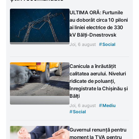
ULTIMA ORĂ: Furtunile
au doborât circa 10 piloni
ai liniei electrice de 330
kV Bălți-Dnestrovsk
#
Joi, 6 august
Social
Canicula a înrăutățit
calitatea aerului. Niveluri
ridicate de poluanți,
înregistrate la Chișinău și
Bălți
#
Joi, 6 august
Mediu
#
Social
Guvernul renunță pentru
moment la TVA pentru