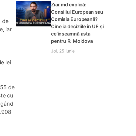
Ziar.md explică:
Consiliul European sau
Comisia Europeană?
ă de
Cine ia deciziile în UE și
e, iar
ce înseamnă asta
pentru R. Moldova
Joi, 25 iunie
e lei
555 de
ște cu
ungând
1.908