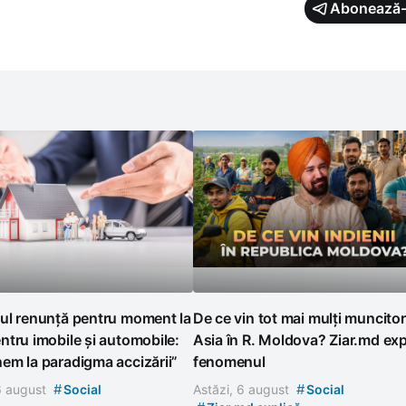
Abonează-
ul renunță pentru moment la
De ce vin tot mai mulți muncitor
tru imobile și automobile:
Asia în R. Moldova? Ziar.md exp
em la paradigma accizării”
fenomenul
#
#
 6 august
Social
Astăzi, 6 august
Social