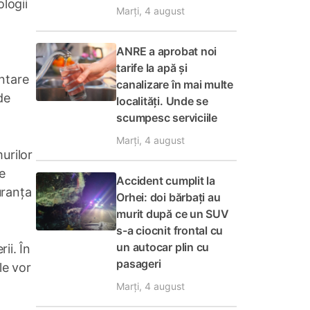
ologii
Marți, 4 august
ANRE a aprobat noi
tarife la apă și
entare
canalizare în mai multe
de
localități. Unde se
scumpesc serviciile
Marți, 4 august
urilor
e
Accident cumplit la
uranța
Orhei: doi bărbați au
murit după ce un SUV
s-a ciocnit frontal cu
un autocar plin cu
ii. În
pasageri
le vor
Marți, 4 august