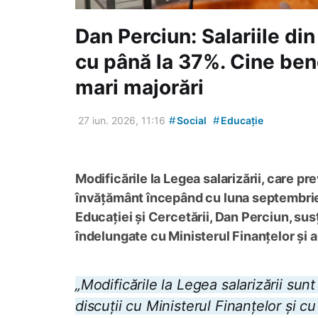
Dan Perciun: Salariile di
cu până la 37%. Cine ben
mari majorări
#
#
27 iun. 2026, 11:16
Social
Educație
Modificările la Legea salarizării, care pr
învățământ începând cu luna septembrie 2
Educației și Cercetării, Dan Perciun, sus
îndelungate cu Ministerul Finanțelor și alt
„Modificările la Legea salarizării sun
discuții cu Ministerul Finanțelor și c