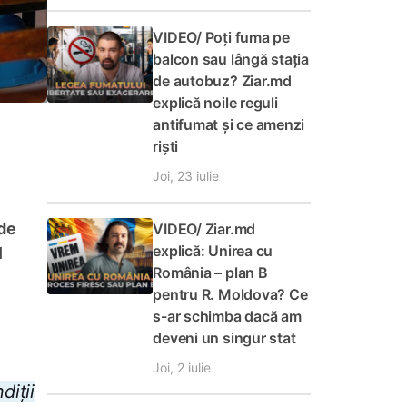
VIDEO/ Poți fuma pe
balcon sau lângă stația
de autobuz? Ziar.md
explică noile reguli
antifumat și ce amenzi
riști
Joi, 23 iulie
 de
VIDEO/ Ziar.md
explică: Unirea cu
l
România – plan B
pentru R. Moldova? Ce
s-ar schimba dacă am
deveni un singur stat
Joi, 2 iulie
diții