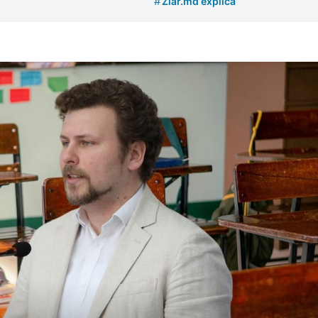
#
Ziar.md explică