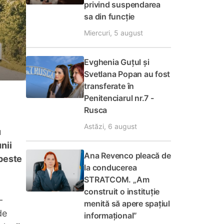
privind suspendarea
sa din funcție
Miercuri, 5 august
Evghenia Guțul și
Svetlana Popan au fost
transferate în
Penitenciarul nr.7 -
Rusca
Astăzi, 6 august
u
nii
Ana Revenco pleacă de
 peste
la conducerea
STRATCOM. „Am
construit o instituție
-
menită să apere spațiul
de
informațional”