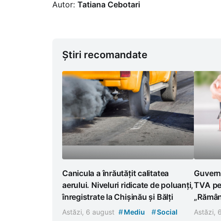
Autor:
Tatiana Cebotari
Știri recomandate
Canicula a înrăutățit calitatea
Guvern
aerului. Niveluri ridicate de poluanți,
TVA pen
înregistrate la Chișinău și Bălți
„Rămân
#
#
Astăzi, 6 august
Mediu
Social
Astăzi,