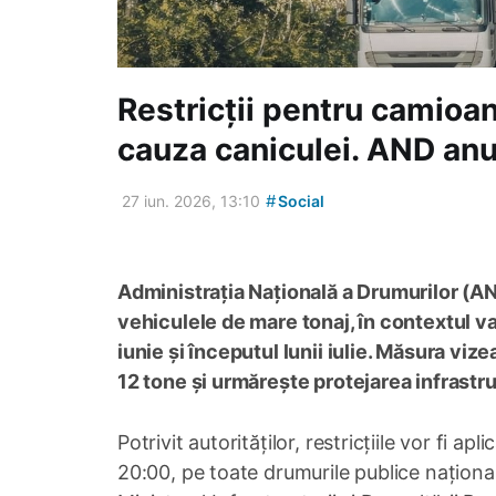
Restricții pentru camioa
cauza caniculei. AND anun
#
27 iun. 2026, 13:10
Social
Administrația Națională a Drumurilor (AN
vehiculele de mare tonaj, în contextul va
iunie și începutul lunii iulie. Măsura v
12 tone și urmărește protejarea infrastru
Potrivit autorităților, restricțiile vor fi apl
20:00, pe toate drumurile publice naționa