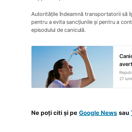
Autoritățile îndeamnă transportatorii să își
pentru a evita sancțiunile și pentru a cont
episodului de caniculă.
Canic
avert
Republ
27 iuni
Meteor
grade C
Ne poți citi și pe
Google News
sau