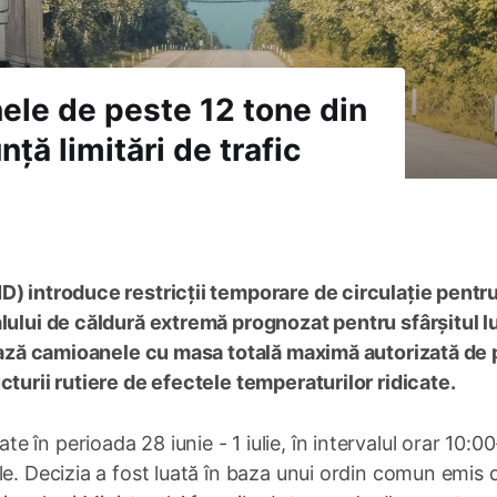
nele de peste 12 tone din
ță limitări de trafic
D) introduce restricții temporare de circulație pentr
lului de căldură extremă prognozat pentru sfârșitul lu
izează camioanele cu masa totală maximă autorizată de
cturii rutiere de efectele temperaturilor ridicate.
icate în perioada 28 iunie - 1 iulie, în intervalul orar 10:00
le. Decizia a fost luată în baza unui ordin comun emis 