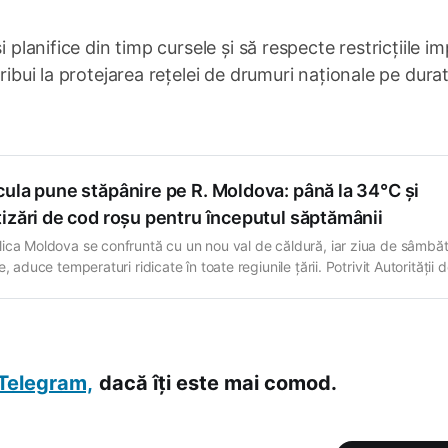
 planifice din timp cursele și să respecte restricțiile i
ribui la protejarea rețelei de drumuri naționale pe dura
ula pune stăpânire pe R. Moldova: până la 34°C și
izări de cod roșu pentru începutul săptămânii
ica Moldova se confruntă cu un nou val de căldură, iar ziua de sâmbăt
e, aduce temperaturi ridicate în toate regiunile țării. Potrivit Autorității 
ologie și Monitoring de Mediu (AMM), maximele vor ajunge până la 34
elsius, cele mai ridicate valori fiind prognozate în raioanele din
Telegram,
dacă îți este mai comod.