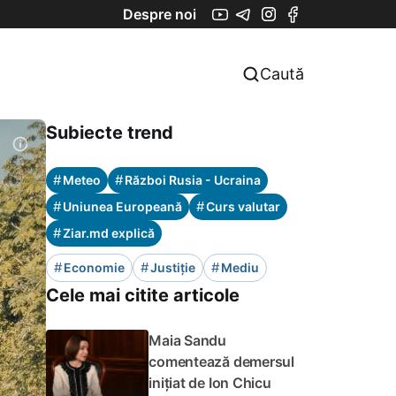
Despre noi
Caută
Subiecte trend
#
#
Meteo
Război Rusia - Ucraina
#
#
Uniunea Europeană
Curs valutar
#
Ziar.md explică
#
#
#
Economie
Justiție
Mediu
Cele mai citite articole
Maia Sandu
comentează demersul
inițiat de Ion Chicu