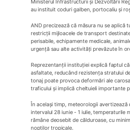
Ministerul Infrastructurii și Dezvoltării R
au instituit coduri galben, portocaliu și ro
AND precizează că măsura nu se aplică tut
restricții mijloacele de transport destina
perisabile, echipamente medicale, animale 
urgență sau alte activități prevăzute în ord
Reprezentanții instituției explică faptul 
asfaltate, reducând rezistența stratului de
tonaj poate provoca deformări ale carosabi
traficului și implică cheltuieli importante 
În același timp, meteorologii avertizează c
intervalul 28 iunie - 1 iulie, temperaturil
rămâne deosebit de călduroase, cu minim
nopților tropicale.