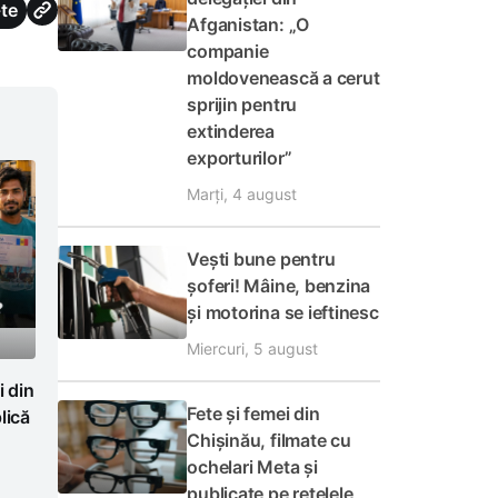
te
Afganistan: „O
companie
moldovenească a cerut
sprijin pentru
extinderea
exporturilor”
Marți, 4 august
Vești bune pentru
șoferi! Mâine, benzina
și motorina se ieftinesc
Miercuri, 5 august
i din
Fete și femei din
lică
Chișinău, filmate cu
ochelari Meta și
publicate pe rețelele