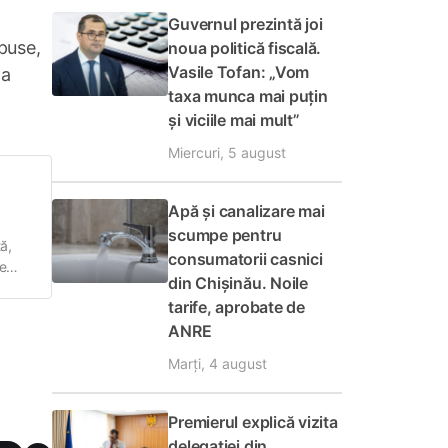
Guvernul prezintă joi
mpuse,
noua politică fiscală.
Vasile Tofan: „Vom
ta
taxa munca mai puțin
și viciile mai mult”
Miercuri, 5 august
Apă și canalizare mai
scumpe pentru
ă,
consumatorii casnici
de
din Chișinău. Noile
 de
tarife, aprobate de
ANRE
Marți, 4 august
Premierul explică vizita
delegației din