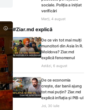
sociale. Poliția a inițiat
verificări
Marți, 4 august
#Ziar.md explică
De ce vin tot mai mulți
muncitori din Asia în R.
Moldova? Ziar.md
explică fenomenul
Astăzi, 6 august
De ce economia
crește, dar banii ajung
tot mai puțin? Ziar.md
explică inflația și PIB-ul
Joi, 30 iulie