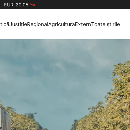
EUR
20.05
itică
Justiție
Regional
Agricultură
Extern
Toate știrile