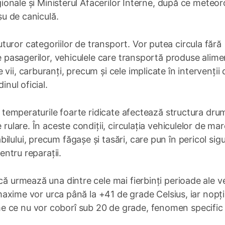
egionale și Ministerul Afacerilor Interne, după ce meteor
șu de caniculă.
uror categoriilor de transport. Vor putea circula fără
te pasagerilor, vehiculele care transportă produse alim
vii, carburanți, precum și cele implicate în intervenții 
inul oficial.
că temperaturile foarte ridicate afectează structura drum
 rulare. În aceste condiții, circulația vehiculelor de mar
lului, precum făgașe și tasări, care pun în pericol sig
pentru reparații.
ă urmează una dintre cele mai fierbinți perioade ale ver
e maxime vor urca până la +41 de grade Celsius, iar nopți
e ce nu vor coborî sub 20 de grade, fenomen specific