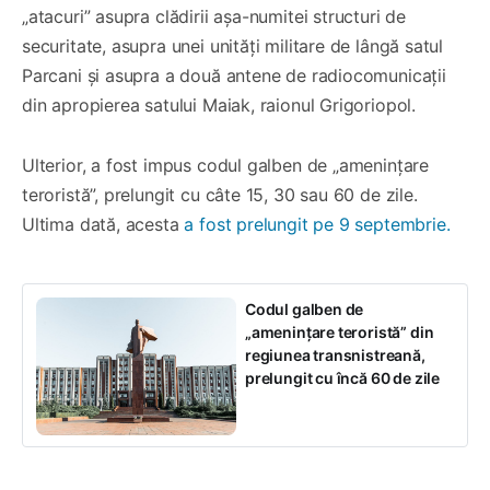
„atacuri” asupra clădirii așa-numitei structuri de
securitate, asupra unei unități militare de lângă satul
Parcani și asupra a două antene de radiocomunicații
din apropierea satului Maiak, raionul Grigoriopol.
Ulterior, a fost impus codul galben de „amenințare
teroristă”, prelungit cu câte 15, 30 sau 60 de zile.
Ultima dată, acesta
a fost prelungit pe 9 septembrie.
Codul galben de
„amenințare teroristă” din
regiunea transnistreană,
prelungit cu încă 60 de zile