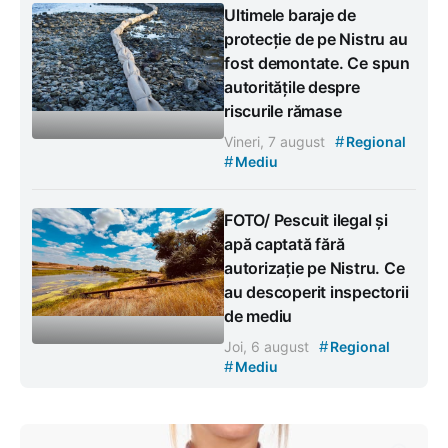
Ultimele baraje de
protecție de pe Nistru au
fost demontate. Ce spun
autoritățile despre
riscurile rămase
#
Vineri, 7 august
Regional
#
Mediu
FOTO/ Pescuit ilegal și
apă captată fără
autorizație pe Nistru. Ce
au descoperit inspectorii
de mediu
#
Joi, 6 august
Regional
#
Mediu