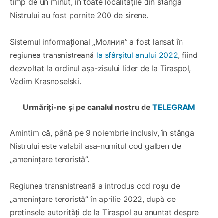
timp de un minut, în toate localitățile din stânga
Nistrului au fost pornite 200 de sirene.
Sistemul informațional „Молния” a fost lansat în
regiunea transnistreană
la sfârșitul anului 2022
, fiind
dezvoltat la ordinul așa-zisului lider de la Tiraspol,
Vadim Krasnoselski.
Urmăriți-ne și pe canalul nostru de
TELEGRAM
Amintim că, până pe 9 noiembrie inclusiv, în stânga
Nistrului este valabil așa-numitul cod galben de
„amenințare teroristă”.
Regiunea transnistreană a introdus cod roșu de
„amenințare teroristă” în aprilie 2022, după ce
pretinsele autorități de la Tiraspol au anunțat despre