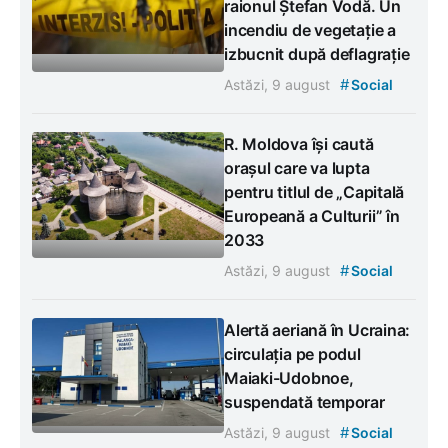
raionul Ștefan Vodă. Un
incendiu de vegetație a
izbucnit după deflagrație
#
Astăzi, 9 august
Social
R. Moldova își caută
orașul care va lupta
pentru titlul de „Capitală
Europeană a Culturii” în
2033
#
Astăzi, 9 august
Social
Alertă aeriană în Ucraina:
circulația pe podul
Maiaki-Udobnoe,
suspendată temporar
#
Astăzi, 9 august
Social