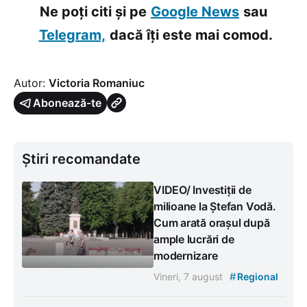
Ne poți citi și pe
Google News
sau
Telegram,
dacă îți este mai comod.
Autor:
Victoria Romaniuc
Abonează-te
Știri recomandate
VIDEO/ Investiții de
milioane la Ștefan Vodă.
Cum arată orașul după
ample lucrări de
modernizare
#
Vineri, 7 august
Regional