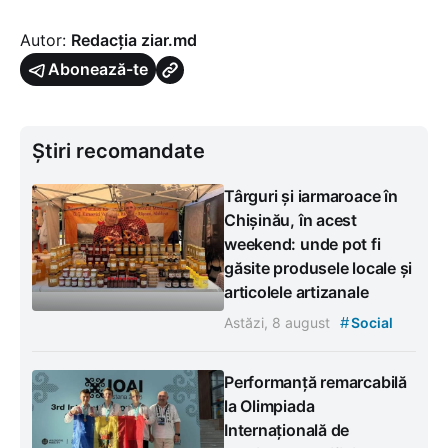
Autor:
Redacția ziar.md
Abonează-te
Știri recomandate
Târguri și iarmaroace în
Chișinău, în acest
weekend: unde pot fi
găsite produsele locale și
articolele artizanale
#
Astăzi, 8 august
Social
Performanță remarcabilă
la Olimpiada
Internațională de