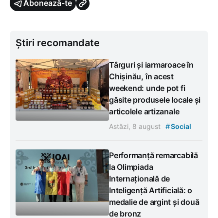
Abonează-te
Știri recomandate
Târguri și iarmaroace în
Chișinău, în acest
weekend: unde pot fi
găsite produsele locale și
articolele artizanale
#
Astăzi, 8 august
Social
Performanță remarcabilă
la Olimpiada
Internațională de
Inteligență Artificială: o
medalie de argint și două
de bronz