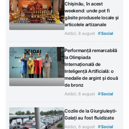
Chișinău, în acest
weekend: unde pot fi
găsite produsele locale și
articolele artizanale
#
Astăzi, 8 august
Social
Performanță remarcabilă
la Olimpiada
Internațională de
Inteligență Artificială: o
medalie de argint și două
de bronz
#
Astăzi, 8 august
Social
Cozile de la Giurgiulești-
Galați au fost fluidizate
#
Astăzi, 8 august
Social