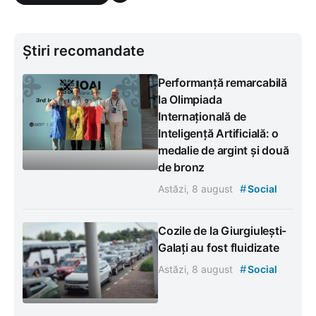
Știri recomandate
Performanță remarcabilă
la Olimpiada
Internațională de
Inteligență Artificială: o
medalie de argint și două
de bronz
#
Astăzi, 8 august
Social
Cozile de la Giurgiulești-
Galați au fost fluidizate
#
Astăzi, 8 august
Social