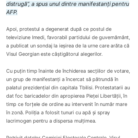
distrugă”, a spus unul dintre manifestanți pentru
AFP.
Apoi, protestul a degenerat după ce postul de
televiziune Imedi, favorabil partidului de guvernământ,
a publicat un sondaj la ieșirea de la urne care arăta că
Visul Georgian este câștigătorul alegerilor.
Cu puțin timp înainte de închiderea secțiilor de votare,
un grup de manifestanți a încercat să pătrundă în
palatul prezidențial din capitala Tbilisi. Protestatarii au
dat foc baricadelor din apropierea Pieței Libertății, în
timp ce forțele de ordine au intervenit în număr mare
în zonă. Poliția a folosit tunuri cu apă și spray
lacrimogen pentru a dispersa mulțimea.
Potrivit datelor Comisiei Electorale Centrale, Visul