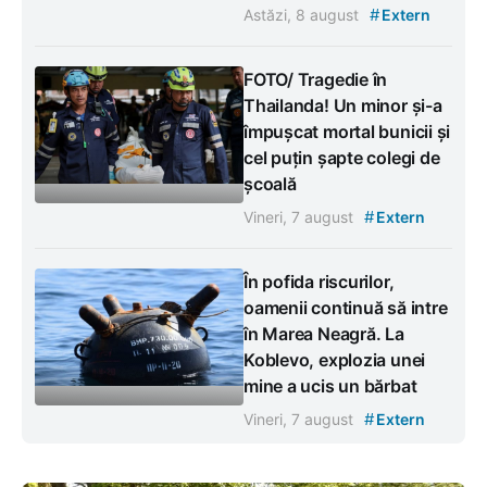
#
Astăzi, 8 august
Extern
FOTO/ Tragedie în
Thailanda! Un minor și-a
împușcat mortal bunicii și
cel puțin șapte colegi de
școală
#
Vineri, 7 august
Extern
În pofida riscurilor,
oamenii continuă să intre
în Marea Neagră. La
Koblevo, explozia unei
mine a ucis un bărbat
#
Vineri, 7 august
Extern