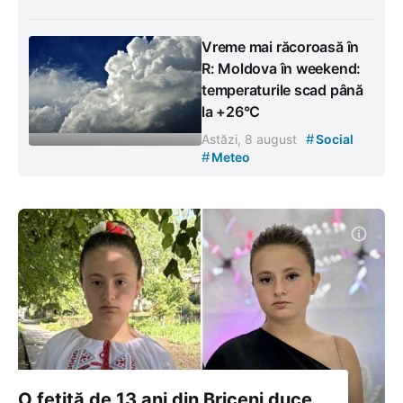
Vreme mai răcoroasă în
R: Moldova în weekend:
temperaturile scad până
la +26°C
#
Astăzi, 8 august
Social
#
Meteo
O fetiță de 13 ani din Briceni duce