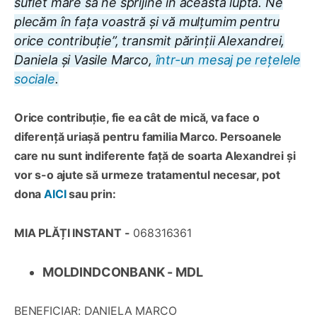
suflet mare să ne sprijine în această luptă. Ne
plecăm în fața voastră și vă mulțumim pentru
orice contribuție”, transmit părinții Alexandrei,
Daniela și Vasile Marco,
într-un mesaj pe rețelele
sociale
.
Orice contribuție, fie ea cât de mică, va face o
diferență uriașă pentru familia Marco. Persoanele
care nu sunt indiferente față de soarta Alexandrei și
vor s-o ajute să urmeze tratamentul necesar, pot
dona
AICI
sau prin:
MIA PLĂȚI INSTANT -
068316361
MOLDINDCONBANK - MDL
BENEFICIAR: DANIELA MARCO