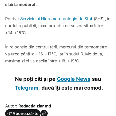
slab la moderat.
Potrivit
Serviciului Hidrometeorologic de Stat
(SHS), în
nordul republicii, maximele diurne se vor situa între
+14..+15°C.
În raioanele din centrul țării, mercurul din termometre
va urca până la +16..+17°C, iar în sudul R. Moldova,
maxima zilei va oscila între +18..+19°C.
Ne poți citi și pe
Google News
sau
Telegram,
dacă îți este mai comod.
Autor:
Redacția ziar.md
Abonează-te