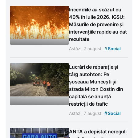
Incendiile au scăzut cu
40% în iulie 2026. IGSU:
Măsurile de prevenire și
intervențiile rapide au dat
rezultate
#
Astăzi, 7 august
Social
Lucrări de reparație și
târg autohton: Pe
șoseaua Muncești și
strada Miron Costin din
capitală se anunță
restricții de trafic
#
Astăzi, 7 august
Social
ANTA a depistat nereguli