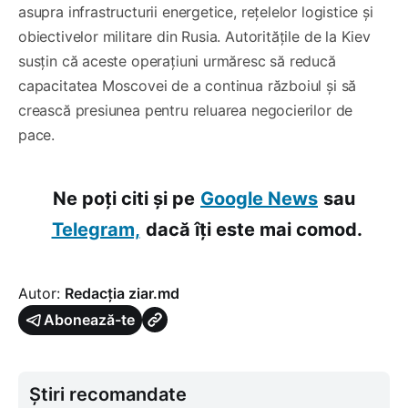
asupra infrastructurii energetice, rețelelor logistice și
obiectivelor militare din Rusia. Autoritățile de la Kiev
susțin că aceste operațiuni urmăresc să reducă
capacitatea Moscovei de a continua războiul și să
crească presiunea pentru reluarea negocierilor de
pace.
Ne poți citi și pe
Google News
sau
Telegram,
dacă îți este mai comod.
Autor:
Redacția ziar.md
Abonează-te
Știri recomandate