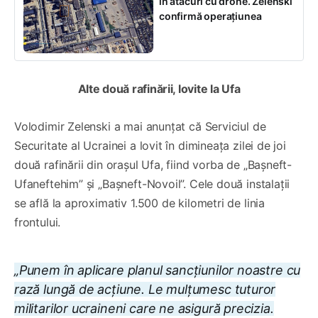
în atacuri cu drone. Zelenski
confirmă operațiunea
Alte două rafinării, lovite la Ufa
Volodimir Zelenski a mai anunțat că Serviciul de
Securitate al Ucrainei a lovit în dimineața zilei de joi
două rafinării din orașul Ufa, fiind vorba de „Bașneft-
Ufaneftehim” și „Bașneft-Novoil”. Cele două instalații
se află la aproximativ 1.500 de kilometri de linia
frontului.
„Punem în aplicare planul sancțiunilor noastre cu
rază lungă de acțiune. Le mulțumesc tuturor
militarilor ucraineni care ne asigură precizia.