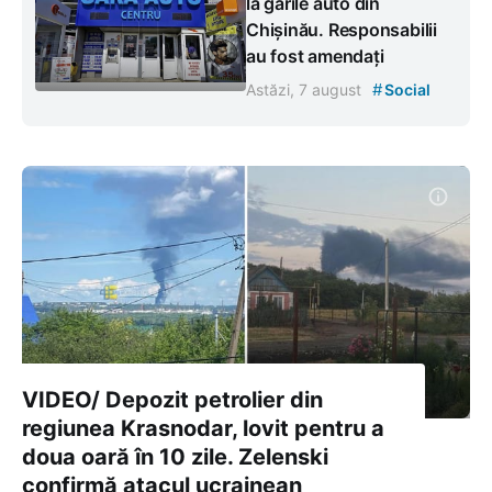
la gările auto din
Chișinău. Responsabilii
au fost amendați
#
Astăzi, 7 august
Social
VIDEO/ Depozit petrolier din
regiunea Krasnodar, lovit pentru a
doua oară în 10 zile. Zelenski
confirmă atacul ucrainean