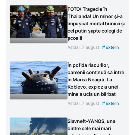
FOTO/ Tragedie în
Thailanda! Un minor și-a
împușcat mortal bunicii și
cel puțin șapte colegi de
școală
#
Astăzi, 7 august
Extern
În pofida riscurilor,
oamenii continuă să intre
în Marea Neagră. La
Koblevo, explozia unei
mine a ucis un bărbat
#
Astăzi, 7 august
Extern
Slavneft-YANOS, una
dintre cele mai mari