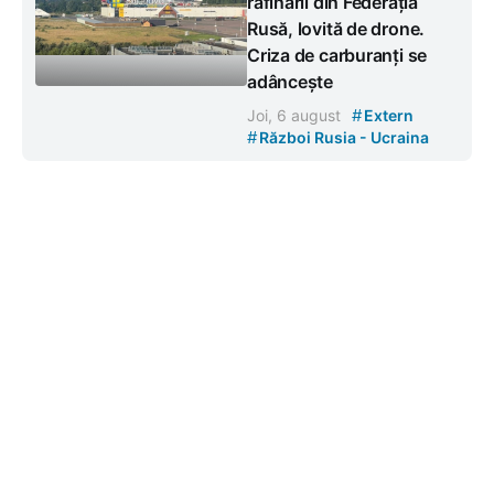
rafinării din Federația
Rusă, lovită de drone.
Criza de carburanți se
adâncește
#
Joi, 6 august
Extern
#
Război Rusia - Ucraina