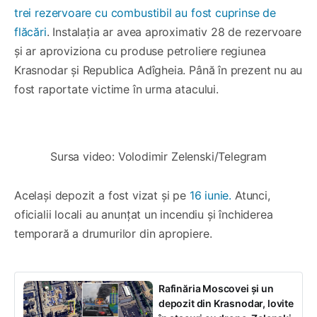
trei rezervoare cu combustibil au fost cuprinse de
flăcări
. Instalația ar avea aproximativ 28 de rezervoare
și ar aproviziona cu produse petroliere regiunea
Krasnodar și Republica Adîgheia. Până în prezent nu au
fost raportate victime în urma atacului.
0:00
/
0:15
1×
Sursa video: Volodimir Zelenski/Telegram
Același depozit a fost vizat și pe
16 iunie.
Atunci,
oficialii locali au anunțat un incendiu și închiderea
temporară a drumurilor din apropiere.
Rafinăria Moscovei și un
depozit din Krasnodar, lovite