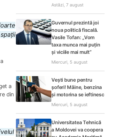
Astăzi, 7 august
Guvernul prezintă joi
foarte
noua politică fiscală.
spații
Vasile Tofan: „Vom
taxa munca mai puțin
și viciile mai mult”
ra
Miercuri, 5 august
Vești bune pentru
get a
șoferi! Mâine, benzina
are din
și motorina se ieftinesc
Miercuri, 5 august
Universitatea Tehnică
a Moldovei va coopera
ivelul