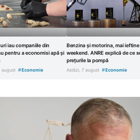
ri iau companiile din
Benzina și motorina, mai ieftine
u pentru a economisi apă și
weekend. ANRE explică de ce s
e
prețurile la pompă
#
#
7 august
Economie
Astăzi, 7 august
Economie