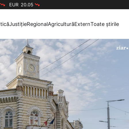
EUR
20.05
itică
Justiție
Regional
Agricultură
Extern
Toate știrile