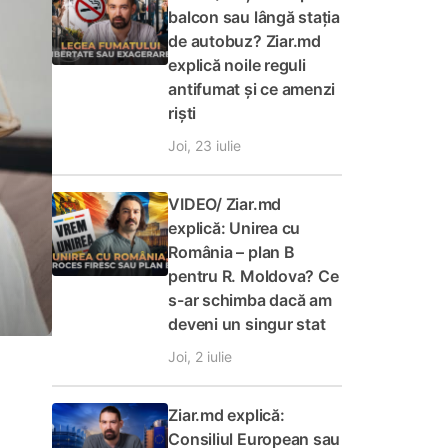
balcon sau lângă stația
de autobuz? Ziar.md
explică noile reguli
antifumat și ce amenzi
riști
Joi, 23 iulie
VIDEO/ Ziar.md
explică: Unirea cu
România – plan B
pentru R. Moldova? Ce
s-ar schimba dacă am
deveni un singur stat
Joi, 2 iulie
Ziar.md explică:
Consiliul European sau