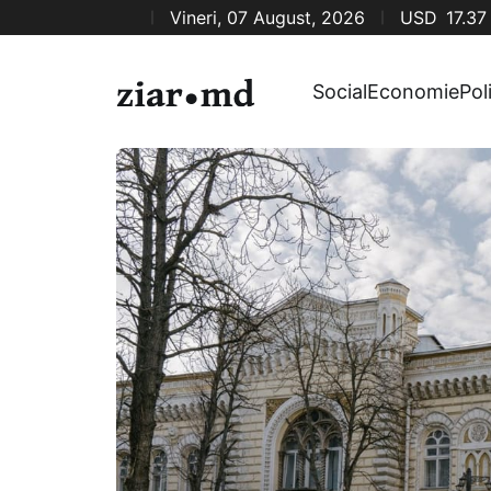
Vineri, 07 August, 2026
USD
17.37
Social
Economie
Pol