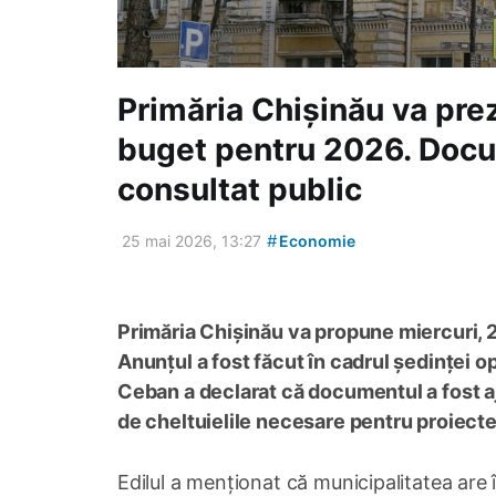
Primăria Chișinău va pre
buget pentru 2026. Docu
consultat public
#
25 mai 2026, 13:27
Economie
Primăria Chișinău va propune miercuri, 
Anunțul a fost făcut în cadrul ședinței o
Ceban a declarat că documentul a fost aj
de cheltuielile necesare pentru proiecte
Edilul a menționat că municipalitatea are î