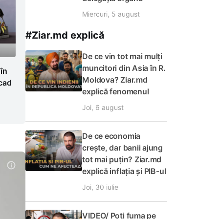
Miercuri, 5 august
#Ziar.md explică
De ce vin tot mai mulți
muncitori din Asia în R.
 în
Moldova? Ziar.md
cad
explică fenomenul
Joi, 6 august
De ce economia
crește, dar banii ajung
tot mai puțin? Ziar.md
explică inflația și PIB-ul
Joi, 30 iulie
VIDEO/ Poți fuma pe