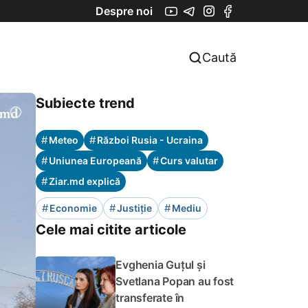
Despre noi
Caută
Subiecte trend
#
#
Meteo
Război Rusia - Ucraina
#
#
Uniunea Europeană
Curs valutar
#
Ziar.md explică
#
#
#
Economie
Justiție
Mediu
Cele mai citite articole
Evghenia Guțul și
Svetlana Popan au fost
transferate în