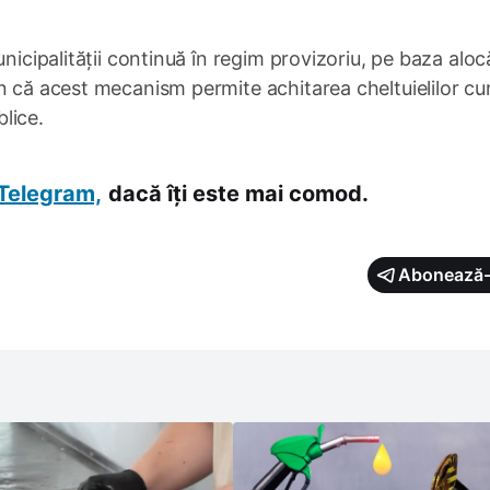
nicipalității continuă în regim provizoriu, pe baza alocă
n că acest mecanism permite achitarea cheltuielilor cu
blice.
Telegram,
dacă îți este mai comod.
Abonează-