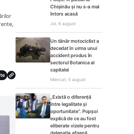
Chișinău și nu s-a mai
întors acasă
rilor
rente,
Joi, 6 august
Un tânăr motociclist a
decedat în urma unui
accident produs în
sectorul Botanica al
capitalei
te
Miercuri, 5 august
„Există o diferență
între legalitate și
oportunitate”. Popșoi
explică de ce au fost
eliberate vizele pentru
delegația afgană