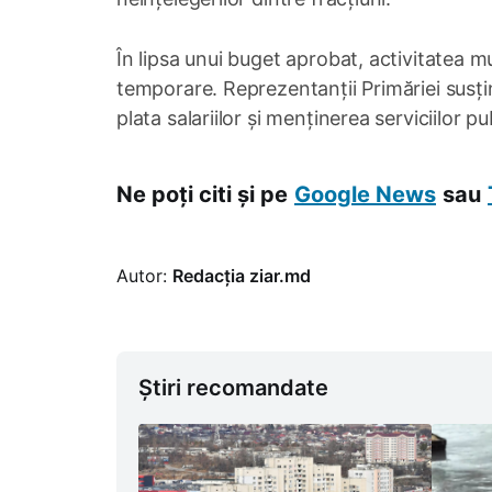
În lipsa unui buget aprobat, activitatea mu
temporare. Reprezentanții Primăriei susți
plata salariilor și menținerea serviciilor pu
Ne poți citi și pe
Google News
sau
Autor:
Redacția ziar.md
Știri recomandate