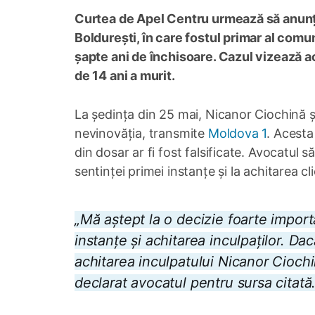
Curtea de Apel Centru urmează să anunțe 
Boldurești, în care fostul primar al comu
șapte ani de închisoare. Cazul vizează a
de 14 ani a murit.
La ședința din 25 mai, Nicanor Ciochină și
nevinovăția, transmite
Moldova 1
. Acesta
din dosar ar fi fost falsificate. Avocatul 
sentinței primei instanțe și la achitarea cli
„Mă aștept la o decizie foarte import
instanțe și achitarea inculpaților. Da
achitarea inculpatului Nicanor Ciochi
declarat avocatul pentru sursa citată