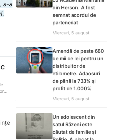
cu Academia Maritimă
, s-a
din Herson. A fost
i.
semnat acordul de
parteneriat
Miercuri, 5 august
Amendă de peste 680
de mii de lei pentru un
distribuitor de
MC
etilometre. Adaosuri
de până la 733% și
le
profit de 1.000%
orări
Miercuri, 5 august
în
Un adolescent din
ințe
satul Răzeni este
căutat de familie și
Poliție. A plecat la