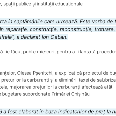
 spații publice și instituții educaționale.
arta în săptămânile care urmează. Este vorba de 
 reparație, construcție, reconstrucție, trotuare, 
altele”, a declarat Ion Ceban.
ă fie făcut public miercuri, pentru a fi lansată procedu
nțelor, Olesea Pșenițchi, a explicat că proiectul de bu
 prețurilor la carburanți și a eliminării taxei de salubriz
steia, majorarea prețurilor la carburanți afectează atât
iile bugetare subordonate Primăriei Chișinău.
a fost elaborat în baza indicatorilor de preț la n