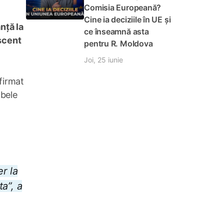
Comisia Europeană?
Cine ia deciziile în UE și
nță la
ce înseamnă asta
escent
pentru R. Moldova
Joi, 25 iunie
afirmat
obele
r la
a”, a