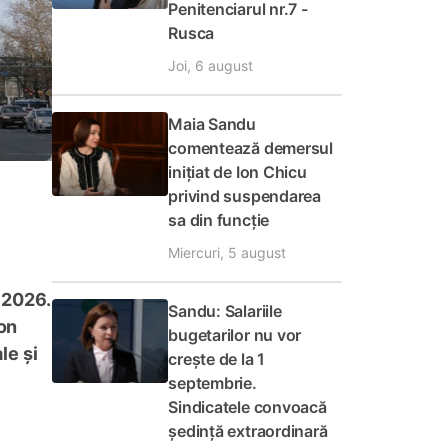
Penitenciarul nr.7 -
Rusca
Joi, 6 august
Maia Sandu
comentează demersul
inițiat de Ion Chicu
privind suspendarea
sa din funcție
Miercuri, 5 august
 2026.
Sandu: Salariile
Ion
bugetarilor nu vor
le și
crește de la 1
septembrie.
Sindicatele convoacă
ședință extraordinară