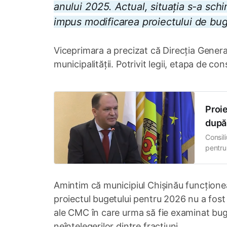
anului 2025. Actual, situația s-a sch
impus modificarea proiectului de bug
Viceprimara a precizat că Direcția Generală
municipalității. Potrivit legii, etapa de co
Proie
după 
Consili
pentru
moderat
publice
munici
Amintim că municipiul Chișinău funcțione
proiectul bugetului pentru 2026 nu a fost
ale CMC în care urma să fie examinat bug
neînțelegerilor dintre fracțiuni.