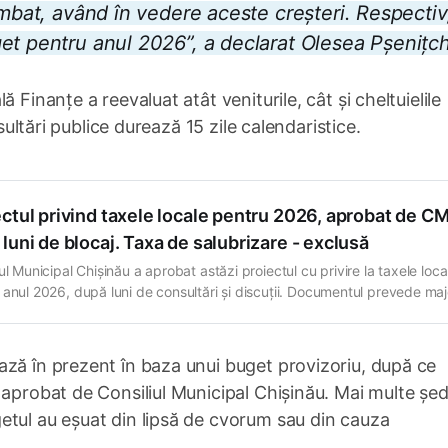
imbat, având în vedere aceste creșteri. Respectiv
et pentru anul 2026”, a declarat Olesea Pșenițch
 Finanțe a reevaluat atât veniturile, cât și cheltuielile
nsultări publice durează 15 zile calendaristice.
ctul privind taxele locale pentru 2026, aprobat de C
luni de blocaj. Taxa de salubrizare - exclusă
ul Municipal Chișinău a aprobat astăzi proiectul cu privire la taxele loca
 anul 2026, după luni de consultări și discuții. Documentul prevede maj
e, ajustate la creșterea costurilor operaționale și la nevoile serviciilor
, și stabilește clar cotele pentru toate tipurile de taxe locale aplicabile 
piu. De pe
ază în prezent în baza unui buget provizoriu, după ce
 aprobat de Consiliul Municipal Chișinău. Mai multe șed
etul au eșuat din lipsă de cvorum sau din cauza