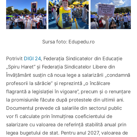
Sursa foto: Edupedu.ro
Potrivit
DIGI 24
, Federația Sindicatelor din Educație
„Spiru Haret” și Federația Sindicatelor Libere din
Învățământ susțin că noua lege a salarizării „condamnă
profesorii la sărăcie” și reprezintă „o încălcare
flagrantă a legislației în vigoare”, precum și o renunțare
la promisiunile făcute după protestele din ultimii ani.
Documentul prevede că salariile din sectorul public
vor fi calculate prin înmulțirea coeficientului de
salarizare cu valoarea de referință stabilită anual prin
legea bugetului de stat. Pentru anul 2027, valoarea de