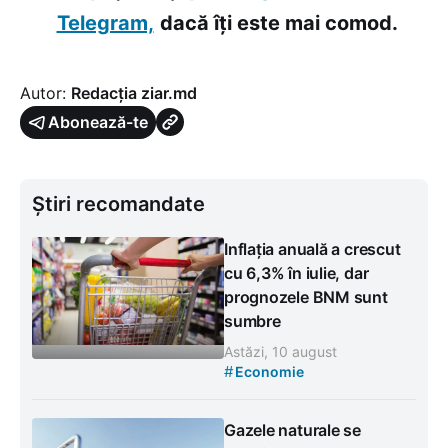
Telegram,
dacă îți este mai comod.
Autor:
Redacția ziar.md
Abonează-te
Știri recomandate
Inflația anuală a crescut
cu 6,3% în iulie, dar
prognozele BNM sunt
sumbre
Astăzi, 10 august
#
Economie
Gazele naturale se