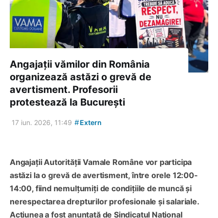
Angajații vămilor din România
organizează astăzi o grevă de
avertisment. Profesorii
protestează la București
#
17 iun. 2026, 11:49
Extern
Angajații Autorității Vamale Române vor participa
astăzi la o grevă de avertisment, între orele 12:00-
14:00, fiind nemulțumiți de condițiile de muncă și
nerespectarea drepturilor profesionale și salariale.
Acțiunea a fost anunțată de Sindicatul Național