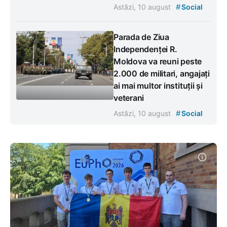
#
Astăzi, 10 august
Social
Parada de Ziua
Independenței R.
Moldova va reuni peste
2.000 de militari, angajați
ai mai multor instituții și
veterani
#
Astăzi, 10 august
Social