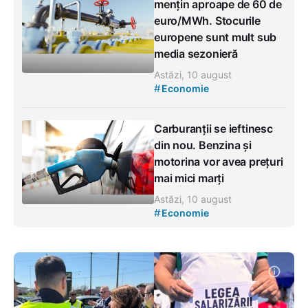
mențin aproape de 60 de
euro/MWh. Stocurile
europene sunt mult sub
media sezonieră
Astăzi, 10 august
#
Economie
Carburanții se ieftinesc
din nou. Benzina și
motorina vor avea prețuri
mai mici marți
Astăzi, 10 august
#
Economie