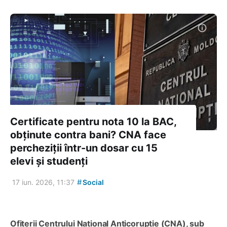
Certificate pentru nota 10 la BAC,
obținute contra bani? CNA face
percheziții într-un dosar cu 15
elevi și studenți
#
17 iun. 2026, 11:37
Social
Ofițerii Centrului Național Anticorupție (CNA), sub