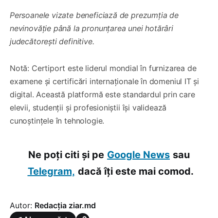
Persoanele vizate beneficiază de prezumția de
nevinovăție până la pronunțarea unei hotărâri
judecătorești definitive.
Notă: Certiport este liderul mondial în furnizarea de
examene și certificări internaționale în domeniul IT și
digital. Această platformă este standardul prin care
elevii, studenții și profesioniștii își validează
cunoștințele în tehnologie.
Ne poți citi și pe
Google News
sau
Telegram,
dacă îți este mai comod.
Autor:
Redacția ziar.md