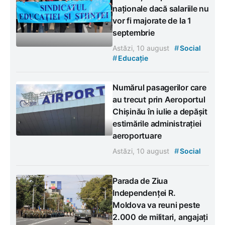
naționale dacă salariile nu
vor fi majorate de la 1
septembrie
#
Astăzi, 10 august
Social
#
Educație
Numărul pasagerilor care
au trecut prin Aeroportul
Chișinău în iulie a depășit
estimările administrației
aeroportuare
#
Astăzi, 10 august
Social
Parada de Ziua
Independenței R.
Moldova va reuni peste
2.000 de militari, angajați