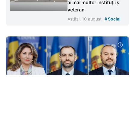
ai mai multor instituții și
veterani
#
Astăzi, 10 august
Social
Guvernul a numit doi ambasadori
și un consul general. Ei vor
reprezenta R. Moldova în India, la
Consiliul Europei și la Odesa