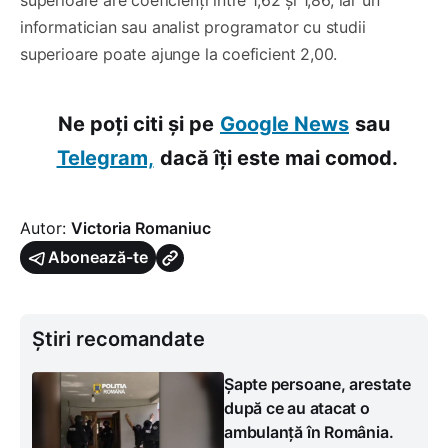
superioare are coeficienți între 1,62 și 1,86, iar un
informatician sau analist programator cu studii
superioare poate ajunge la coeficient 2,00.
Ne poți citi și pe
Google News
sau
Telegram,
dacă îți este mai comod.
Autor:
Victoria Romaniuc
Abonează-te
Știri recomandate
Șapte persoane, arestate
după ce au atacat o
ambulanță în România.