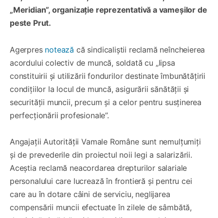
„Meridian”, organizație reprezentativă a vameșilor de
peste Prut.
Agerpres
notează
că sindicaliștii reclamă neîncheierea
acordului colectiv de muncă, soldată cu „lipsa
constituirii și utilizării fondurilor destinate îmbunătățirii
condițiilor la locul de muncă, asigurării sănătății și
securității muncii, precum și a celor pentru susținerea
perfecționării profesionale”.
Angajații Autorității Vamale Române sunt nemulțumiți
și de prevederile din proiectul noii legi a salarizării.
Aceștia reclamă neacordarea drepturilor salariale
personalului care lucrează în frontieră și pentru cei
care au în dotare câini de serviciu, neglijarea
compensării muncii efectuate în zilele de sâmbătă,