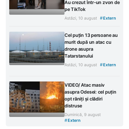
Au crezut într-un zvon de
pe TikTok
#
Astăzi, 10 august
Extern
Cel puțin 13 persoane au
murit după un atac cu
drone asupra
Tatarstanului
#
Astăzi, 10 august
Extern
VIDEO/ Atac masiv
asupra Odesei: cel puțin
opt răniți și clădiri
distruse
Duminică, 9 august
#
Extern