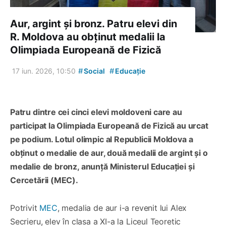
Aur, argint și bronz. Patru elevi din
R. Moldova au obținut medalii la
Olimpiada Europeană de Fizică
#
#
17 iun. 2026, 10:50
Social
Educație
Patru dintre cei cinci elevi moldoveni care au
participat la Olimpiada Europeană de Fizică au urcat
pe podium. Lotul olimpic al Republicii Moldova a
obținut o medalie de aur, două medalii de argint și o
medalie de bronz, anunță Ministerul Educației și
Cercetării (MEC).
Potrivit
MEC
, medalia de aur i-a revenit lui Alex
Secrieru, elev în clasa a XI-a la Liceul Teoretic