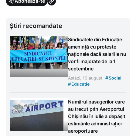
Abonează-te
Știri recomandate
Sindicatele din Educație
amenință cu proteste
naționale dacă salariile nu
vor fi majorate de la 1
septembrie
#
Astăzi, 10 august
Social
#
Educație
Numărul pasagerilor care
au trecut prin Aeroportul
Chișinău în iulie a depășit
estimările administrației
aeroportuare