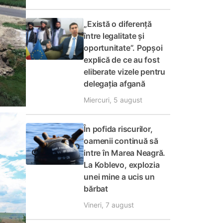
„Există o diferență
între legalitate și
oportunitate”. Popșoi
explică de ce au fost
eliberate vizele pentru
delegația afgană
Miercuri, 5 august
În pofida riscurilor,
oamenii continuă să
intre în Marea Neagră.
La Koblevo, explozia
unei mine a ucis un
bărbat
Vineri, 7 august