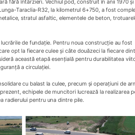
ră fără întârzieri. Vechiul pod, construit în anii 1970 și
unga-Taraclia-R32, la kilometrul 6+750, a fost compl
talice, stratul asfaltic, elementele de beton, trotuarel
ă lucrările de fundație. Pentru noua construcție au fost
 care opt la fiecare culee și câte douăzeci la fiecare din
nsideră această etapă esențială pentru durabilitatea viit
iguranță a circulației.
onsolidare cu balast la culee, precum și operațiuni de ar
n prezent, echipele de muncitori lucrează la realizarea p
a radierului pentru una dintre pile.