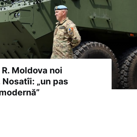
 R. Moldova noi
 Nosatîi: „un pas
 modernă”
recepționat astăzi primele 5 transportoare blindate