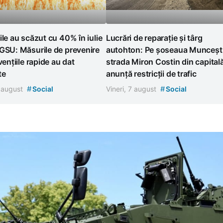
ile au scăzut cu 40% în iulie
Lucrări de reparație și târg
GSU: Măsurile de prevenire
autohton: Pe șoseaua Muncești
vențiile rapide au dat
strada Miron Costin din capital
te
anunță restricții de trafic
#
#
7 august
Social
Vineri, 7 august
Social