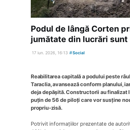
Podul de lângă Corten pr
jumătate din lucrări sunt 
#
17 iun. 2026, 16:13
Social
Reabilitarea capitală a podului peste râul
Taraclia, avansează conform planului, iar
deja depășită. Constructorii au finalizat 
puțin de 56 de piloți care vor susține nou
propriu-zisă.
Potrivit informațiilor prezentate de autori