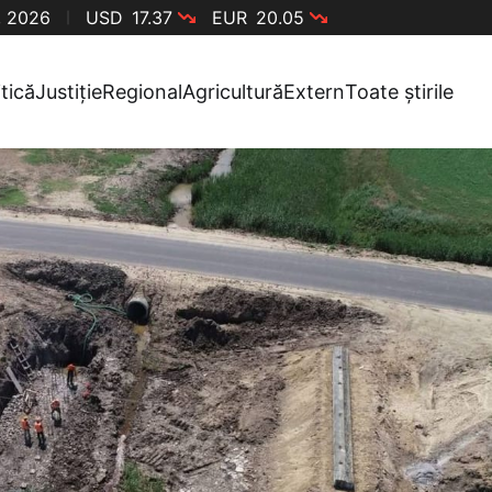
, 2026
USD
17.37
EUR
20.05
itică
Justiție
Regional
Agricultură
Extern
Toate știrile