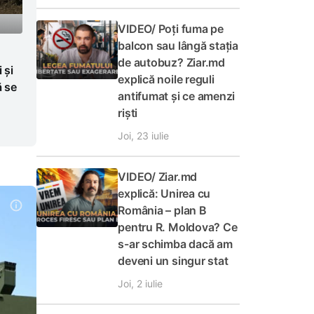
VIDEO/ Poți fuma pe
balcon sau lângă stația
de autobuz? Ziar.md
 și
explică noile reguli
ă se
antifumat și ce amenzi
riști
Joi, 23 iulie
VIDEO/ Ziar.md
explică: Unirea cu
România – plan B
pentru R. Moldova? Ce
s-ar schimba dacă am
deveni un singur stat
Joi, 2 iulie