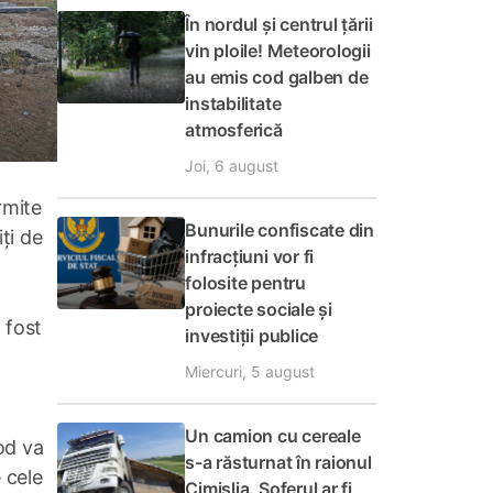
În nordul și centrul țării
vin ploile! Meteorologii
au emis cod galben de
instabilitate
atmosferică
Joi, 6 august
rmite
Bunurile confiscate din
iți de
infracțiuni vor fi
folosite pentru
proiecte sociale și
 fost
investiții publice
Miercuri, 5 august
Un camion cu cereale
od va
s-a răsturnat în raionul
 cele
Cimișlia. Șoferul ar fi