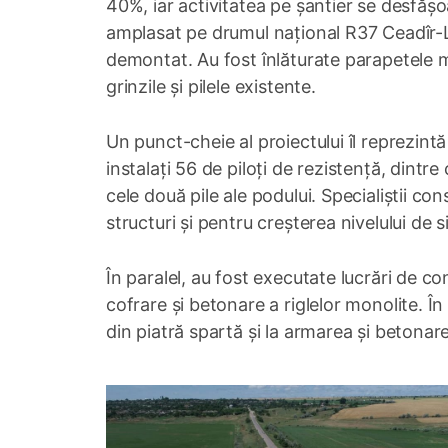
40%, iar activitatea pe șantier se desfășoa
amplasat pe drumul național R37 Ceadîr-L
demontat. Au fost înlăturate parapetele me
grinzile și pilele existente.
Un punct-cheie al proiectului îl reprezint
instalați 56 de piloți de rezistență, dintre
cele două pile ale podului. Specialiștii co
structuri și pentru creșterea nivelului de s
În paralel, au fost executate lucrări de c
cofrare și betonare a riglelor monolite. Î
din piatră spartă și la armarea și betonare