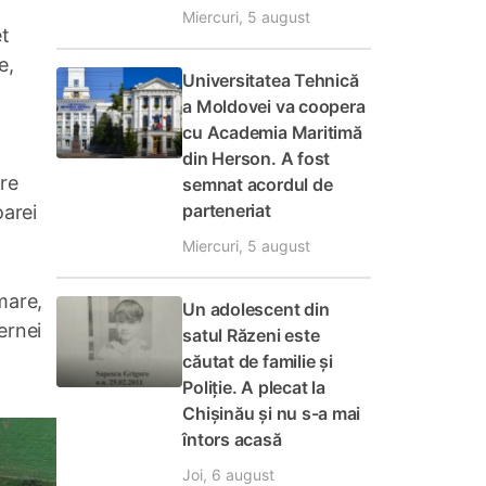
Miercuri, 5 august
et
e,
Universitatea Tehnică
a Moldovei va coopera
cu Academia Maritimă
din Herson. A fost
tre
semnat acordul de
parteneriat
oarei
Miercuri, 5 august
mare,
Un adolescent din
ernei
satul Răzeni este
căutat de familie și
Poliție. A plecat la
Chișinău și nu s-a mai
întors acasă
Joi, 6 august