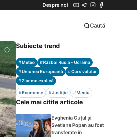
Despre noi
Caută
Subiecte trend
#
#
Meteo
Război Rusia - Ucraina
#
#
Uniunea Europeană
Curs valutar
#
Ziar.md explică
#
#
#
Economie
Justiție
Mediu
Cele mai citite articole
Evghenia Guțul și
Svetlana Popan au fost
transferate în