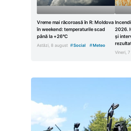
Vreme mai răcoroasă în R: Moldova
Incendi
în weekend: temperaturile scad
2026. I
până la +26°C
și inter
rezulta
#
#
Astăzi, 8 august
Social
Meteo
Vineri, 