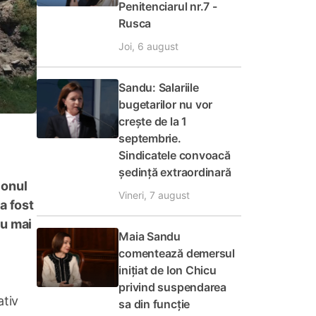
Penitenciarul nr.7 -
Rusca
Joi, 6 august
Sandu: Salariile
bugetarilor nu vor
crește de la 1
septembrie.
Sindicatele convoacă
ședință extraordinară
ionul
Vineri, 7 august
a fost
nu mai
Maia Sandu
comentează demersul
inițiat de Ion Chicu
privind suspendarea
ativ
sa din funcție