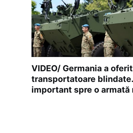
VIDEO/ Germania a oferit
transportatoare blindate.
important spre o armată
#
17 iun. 2026, 15:49
Social
Armata Națională a Republicii Moldova a 