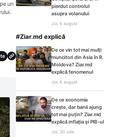
 pe un
pierdut controlul
ului.
asupra volanului
Joi, 6 august
#Ziar.md explică
De ce vin tot mai mulți
te
muncitori din Asia în R.
Moldova? Ziar.md
explică fenomenul
Joi, 6 august
De ce economia
crește, dar banii ajung
tot mai puțin? Ziar.md
explică inflația și PIB-ul
Joi, 30 iulie