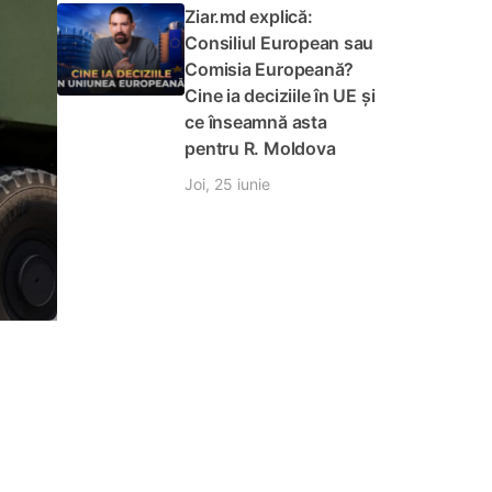
Ziar.md explică:
Consiliul European sau
Comisia Europeană?
Cine ia deciziile în UE și
ce înseamnă asta
pentru R. Moldova
Joi, 25 iunie