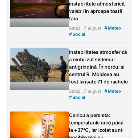
instabilitate atmosferică,
valabil în aproape toată
țara
#
Astăzi, 7 august
Meteo
#
Social
Instabilitatea atmosferică
a mobilizat sistemul
antigrindină. În nordul și
centrul R. Moldova au
fost lansate 71 de rachete
#
Astăzi, 7 august
Meteo
#
Social
Canicula persistă:
temperaturile urcă până
la +37°C, iar izolat sunt
posibile ploi cu