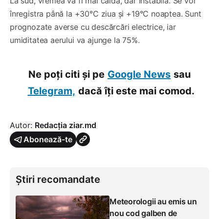
La sud, vremea va fi mai caldă, dar instabilă. Se vor
înregistra până la +30°C ziua și +19°C noaptea. Sunt
prognozate averse cu descărcări electrice, iar
umiditatea aerului va ajunge la 75%.
Ne poți citi și pe
Google News
sau
Telegram,
dacă îți este mai comod.
Autor:
Redacția ziar.md
Abonează-te
Știri recomandate
Meteorologii au emis un
nou cod galben de