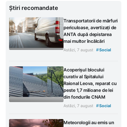
Știri recomandate
Transportatorii de mărfuri
periculoase, avertizați de
ANTA după depistarea
mai multor încălcări
#
Astăzi, 7 august
Social
Acoperișul blocului
curativ al Spitalului
Raional Leova, reparat cu
peste 1,7 milioane de lei
din fondurile CNAM
#
Astăzi, 7 august
Social
Meteorologii au emis un