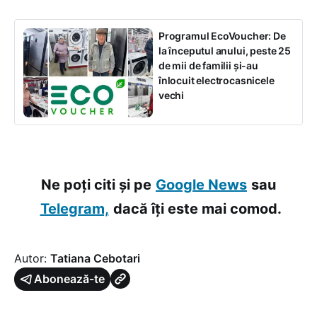
Programul EcoVoucher: De
la începutul anului, peste 25
de mii de familii și-au
înlocuit electrocasnicele
vechi
Ne poți citi și pe
Google News
sau
Telegram,
dacă îți este mai comod.
Autor:
Tatiana Cebotari
Abonează-te