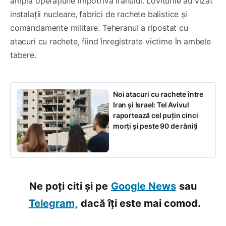
amplă operațiune împotriva Iranului. Loviturile au vizat
instalații nucleare, fabrici de rachete balistice și
comandamente militare. Teheranul a ripostat cu
atacuri cu rachete, fiind înregistrate victime în ambele
tabere.
Noi atacuri cu rachete între
Iran și Israel: Tel Avivul
raportează cel puțin cinci
morți și peste 90 de răniți
Ne poți citi și pe
Google News
sau
Telegram,
dacă îți este mai comod.