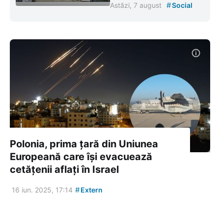
#
Astăzi, 7 august
Social
Polonia, prima țară din Uniunea
Europeană care își evacuează
cetățenii aflați în Israel
#
16 iun. 2025, 17:14
Extern