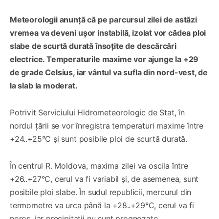
Meteorologii anunță că pe parcursul zilei de astăzi
vremea va deveni ușor instabilă, izolat vor cădea ploi
slabe de scurtă durată însoțite de descărcări
electrice. Temperaturile maxime vor ajunge la +29
de grade Celsius, iar vântul va sufla din nord-vest, de
la slab la moderat.
Potrivit Serviciului Hidrometeorologic de Stat, în
nordul țării se vor înregistra temperaturi maxime între
+24..+25°C și sunt posibile ploi de scurtă durată.
În centrul R. Moldova, maxima zilei va oscila între
+26..+27°C, cerul va fi variabil și, de asemenea, sunt
posibile ploi slabe. În sudul republicii, mercurul din
termometre va urca până la +28..+29°C, cerul va fi
noros, iar precipitații nu sunt prognozate.