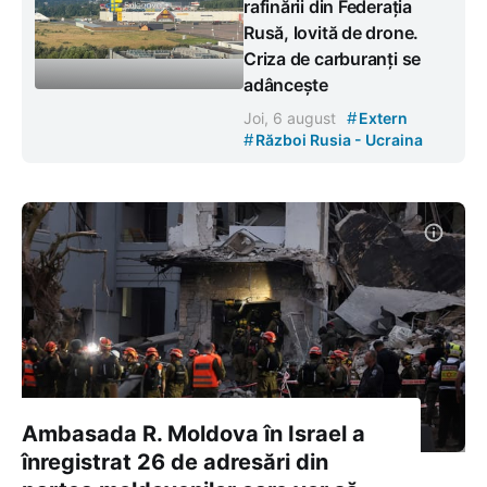
rafinării din Federația
Rusă, lovită de drone.
Criza de carburanți se
adâncește
#
Joi, 6 august
Extern
#
Război Rusia - Ucraina
Ambasada R. Moldova în Israel a
înregistrat 26 de adresări din