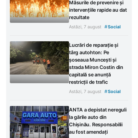
Măsurile de prevenire și
intervențiile rapide au dat
rezultate
#
Astăzi, 7 august
Social
Lucrări de reparație și
târg autohton: Pe
șoseaua Muncești și
strada Miron Costin din
capitală se anunță
restricții de trafic
#
Astăzi, 7 august
Social
ANTA a depistat nereguli
la gările auto din
Chișinău. Responsabilii
au fost amendați