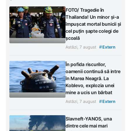
FOTO/ Tragedie în
Thailanda! Un minor și-a
împușcat mortal bunicii și
cel puțin șapte colegi de
școală
#
Astăzi, 7 august
Extern
În pofida riscurilor,
oamenii continuă să intre
în Marea Neagră. La
Koblevo, explozia unei
mine a ucis un bărbat
#
Astăzi, 7 august
Extern
Slavneft-YANOS, una
dintre cele mai mari