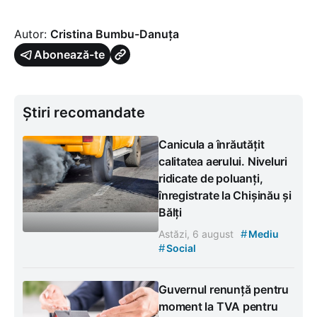
Autor:
Cristina Bumbu-Danuța
Abonează-te
Știri recomandate
Canicula a înrăutățit
calitatea aerului. Niveluri
ridicate de poluanți,
înregistrate la Chișinău și
Bălți
#
Astăzi, 6 august
Mediu
#
Social
Guvernul renunță pentru
moment la TVA pentru