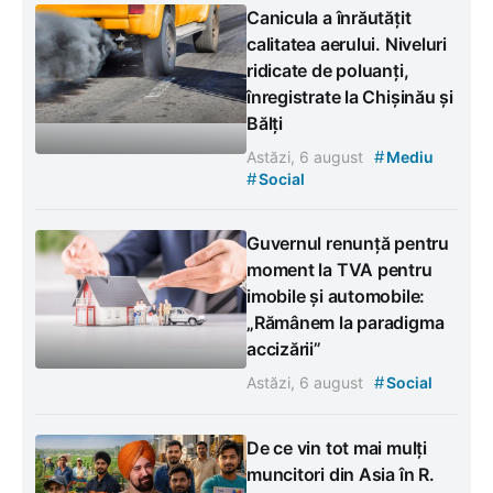
Canicula a înrăutățit
calitatea aerului. Niveluri
ridicate de poluanți,
înregistrate la Chișinău și
Bălți
#
Astăzi, 6 august
Mediu
#
Social
Guvernul renunță pentru
moment la TVA pentru
imobile și automobile:
„Rămânem la paradigma
accizării”
#
Astăzi, 6 august
Social
De ce vin tot mai mulți
muncitori din Asia în R.