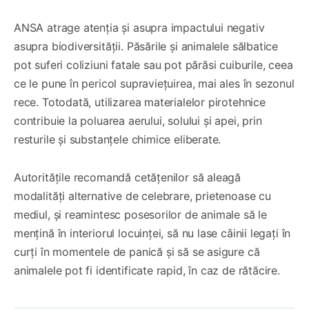
ANSA atrage atenția și asupra impactului negativ
asupra biodiversității. Păsările și animalele sălbatice
pot suferi coliziuni fatale sau pot părăsi cuiburile, ceea
ce le pune în pericol supraviețuirea, mai ales în sezonul
rece. Totodată, utilizarea materialelor pirotehnice
contribuie la poluarea aerului, solului și apei, prin
resturile și substanțele chimice eliberate.
Autoritățile recomandă cetățenilor să aleagă
modalități alternative de celebrare, prietenoase cu
mediul, și reamintesc posesorilor de animale să le
mențină în interiorul locuinței, să nu lase câinii legați în
curți în momentele de panică și să se asigure că
animalele pot fi identificate rapid, în caz de rătăcire.