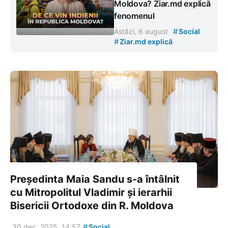
Moldova? Ziar.md explică
fenomenul
#
Astăzi, 6 august
Social
#
Ziar.md explică
Președinta Maia Sandu s-a întâlnit
cu Mitropolitul Vladimir și ierarhii
Bisericii Ortodoxe din R. Moldova
#
30 dec. 2025, 14:57
Social