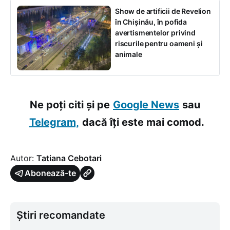
Show de artificii de Revelion
în Chișinău, în pofida
avertismentelor privind
riscurile pentru oameni și
animale
Ne poți citi și pe
Google News
sau
Telegram,
dacă îți este mai comod.
Autor:
Tatiana Cebotari
Abonează-te
Știri recomandate