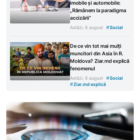
imobile și automobile:
„Rămânem la paradigma
accizării”
#
Astăzi, 6 august
Social
De ce vin tot mai mulți
muncitori din Asia în R.
Moldova? Ziar.md explică
fenomenul
#
Astăzi, 6 august
Social
#
Ziar.md explică