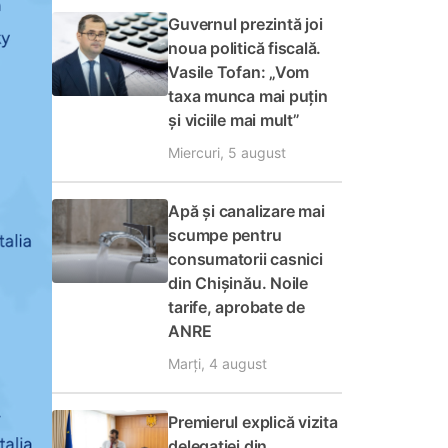
Guvernul prezintă joi
noua politică fiscală.
Vasile Tofan: „Vom
taxa munca mai puțin
și viciile mai mult”
Miercuri, 5 august
Apă și canalizare mai
scumpe pentru
consumatorii casnici
din Chișinău. Noile
tarife, aprobate de
ANRE
Marți, 4 august
Premierul explică vizita
delegației din