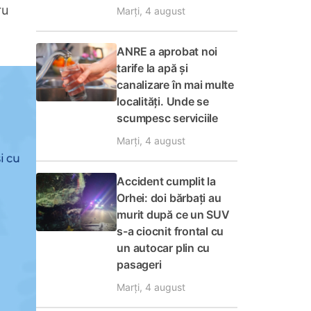
ru
Marți, 4 august
ANRE a aprobat noi
tarife la apă și
canalizare în mai multe
localități. Unde se
scumpesc serviciile
Marți, 4 august
Accident cumplit la
Orhei: doi bărbați au
murit după ce un SUV
s-a ciocnit frontal cu
un autocar plin cu
pasageri
Marți, 4 august