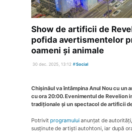
Show de artificii de Revel
pofida avertismentelor pr
oameni și animale
#
30 dec. 2025, 13:12
Social
Chișinăul va întâmpina Anul Nou cu un a
cu ora 20:00. Evenimentul de Revelion in
tradiționale și un spectacol de artificii d
Potrivit
programului
anunțat de autorități,
susținute de artiști autohtoni, iar după o