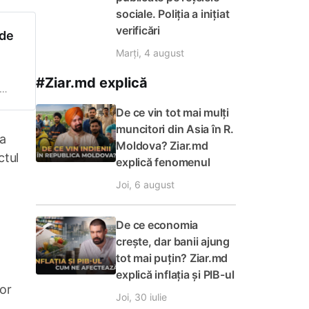
sociale. Poliția a inițiat
verificări
 de
Marți, 4 august
#Ziar.md explică
De ce vin tot mai mulți
muncitori din Asia în R.
va
Moldova? Ziar.md
ctul
explică fenomenul
Joi, 6 august
De ce economia
crește, dar banii ajung
tot mai puțin? Ziar.md
explică inflația și PIB-ul
lor
Joi, 30 iulie