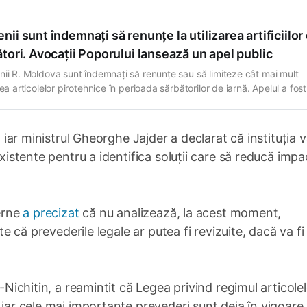
ii sunt îndemnați să renunțe la utilizarea artificiilor
tori. Avocații Poporului lansează un apel public
nii R. Moldova sunt îndemnați să renunțe sau să limiteze cât mai mult
rea articolelor pirotehnice în perioada sărbătorilor de iarnă. Apelul a fost
is de Avocatul Poporului, Ceslav Panico, și Avocatul Poporului pentru
ile copilului, Vasile Coroi. Potrivit avocaților, artificiile, petardele și alte
e similare pot provoca poluare masivă,
, iar ministrul Gheorghe Jajder a declarat că instituția 
existente pentru a identifica soluții care să reducă impa
terne
a precizat
că nu analizează, la acest moment,
ite că prevederile legale ar putea fi revizuite, dacă va fi
l-Nichitin, a reamintit că Legea privind regimul articole
 iar cele mai importante prevederi sunt deja în vigoare.