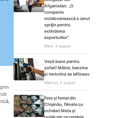
Afganistan: „O
companie
moldovenească a cerut
sprijin pentru
extinderea
exporturilor”
Marți, 4 august
Vești bune pentru
șoferi! Mâine, benzina
și motorina se ieftinesc
Miercuri, 5 august
 prin
ivit
Fete și femei din
nică,
Chișinău, filmate cu
ochelari Meta și
publicate pe rețelele