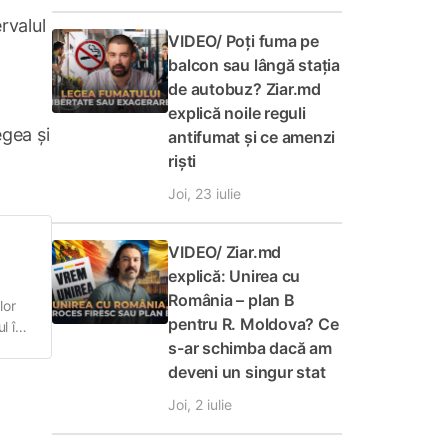
ervalul
VIDEO/ Poți fuma pe
balcon sau lângă stația
de autobuz? Ziar.md
explică noile reguli
egea și
antifumat și ce amenzi
riști
Joi, 23 iulie
VIDEO/ Ziar.md
explică: Unirea cu
România – plan B
lor
pentru R. Moldova? Ce
l în
s-ar schimba dacă am
e,
brie.
deveni un singur stat
Joi, 2 iulie