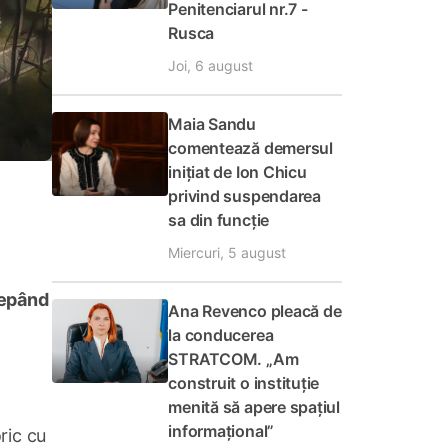
Penitenciarul nr.7 -
Rusca
Joi, 6 august
Maia Sandu
comentează demersul
inițiat de Ion Chicu
privind suspendarea
sa din funcție
Miercuri, 5 august
cepând
Ana Revenco pleacă de
la conducerea
STRATCOM. „Am
construit o instituție
menită să apere spațiul
informațional”
ric cu