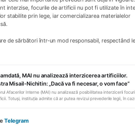
 interzise, focurile de artificii nu pot fi utilizate în int
r stabilite prin lege, iar comercializarea materialelor
isă.
ure de sărbători într-un mod responsabil, respectând l
mdată, MAI nu analizează interzicerea artificiilor.
tra Misail-Nichitin: „Dacă va fi necesar, o vom face”
rul Afacerilor Interne (MAI) nu analizează posibilitatea interzicerii focuri
ficii. Totuși, instituția admite că ar putea revizui prevederile legii, în cazu
est lucru va fi necesar. Precizările au fost făcute de ministra de Intern
la Misail-Nichitin, după ședința extraordinară a Guvernului din 4 decem
la a spus
pe
Telegram