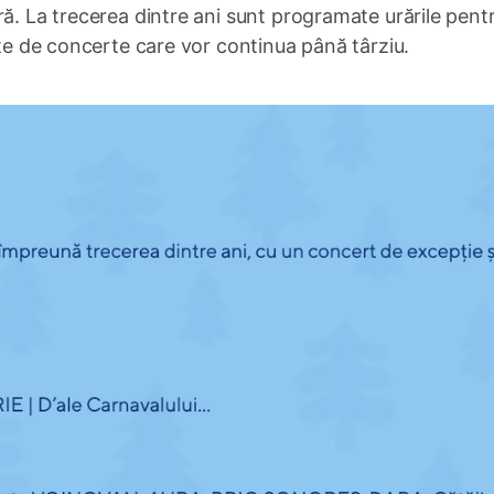
ră. La trecerea dintre ani sunt programate urările pent
ate de concerte care vor continua până târziu.