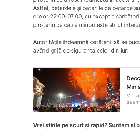
Astfel, petardele și bateriile de petarde sunt
orelor 22:00-07:00, cu excepția sărbătorilo
pirotehnice către minori este strict interz
Autoritățile îndeamnă cetățenii să se buc
având grijă de siguranța celor din jur.
Deoca
Minis
Ministe
de arti
care ac
Daniel
Oficia
Vrei știrile pe scurt și rapid? Suntem și 