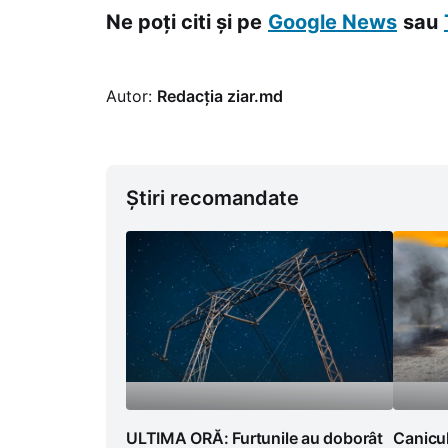
Ne poți citi și pe
Google News
sau
Autor:
Redacția ziar.md
Știri recomandate
ULTIMA ORĂ: Furtunile au doborât
Canicul