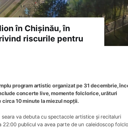
ion în Chișinău, în
ivind riscurile pentru
mplu program artistic organizat pe 31 decembrie, în
clude concerte live, momente folclorice, urături
e circa 10 minute la miezul nopții.
 seara va debuta cu spectacole artistice și recitaluri
ra 22:00 publicul va avea parte de un caleidoscop folclo