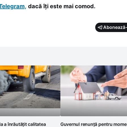
Telegram,
dacă îți este mai comod.
Abonează-
a a înrăutățit calitatea
Guvernul renunță pentru momen