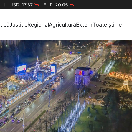
USD
17.37
EUR
20.05
itică
Justiție
Regional
Agricultură
Extern
Toate știrile