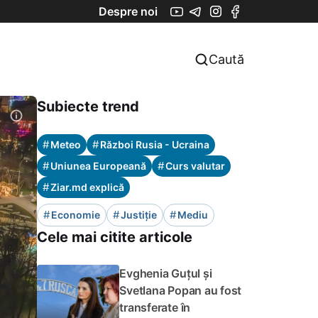
Despre noi
Caută
Subiecte trend
#
#
Meteo
Război Rusia - Ucraina
#
#
Uniunea Europeană
Curs valutar
#
Ziar.md explică
#
#
#
Economie
Justiție
Mediu
Cele mai citite articole
Evghenia Guțul și
Svetlana Popan au fost
transferate în