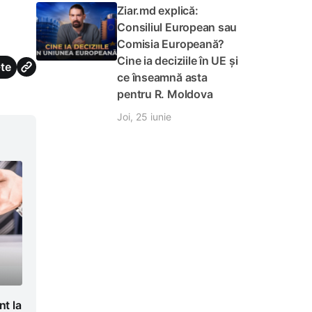
Ziar.md explică:
Consiliul European sau
Comisia Europeană?
Cine ia deciziile în UE și
te
ce înseamnă asta
pentru R. Moldova
Joi, 25 iunie
t la