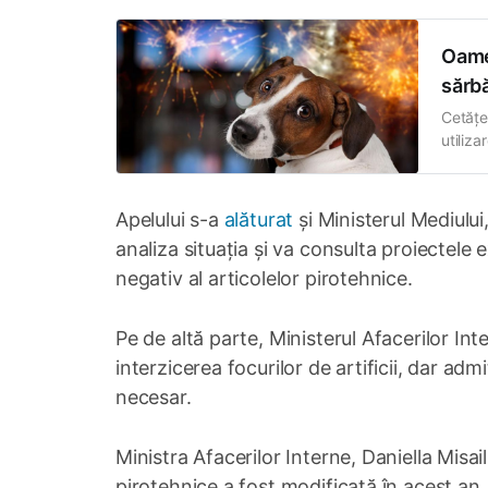
Oamen
sărbă
Cetățe
utiliza
transm
dreptur
produs
Apelului s-a
alăturat
și Ministerul Mediului
analiza situația și va consulta proiectele 
negativ al articolelor pirotehnice.
Pe de altă parte, Ministerul Afacerilor In
interzicerea focurilor de artificii, dar adm
necesar.
Ministra Afacerilor Interne, Daniella Misai
pirotehnice a fost modificată în acest an,