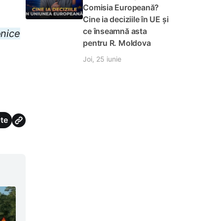
Comisia Europeană?
Cine ia deciziile în UE și
ce înseamnă asta
onice
pentru R. Moldova
Joi, 25 iunie
te