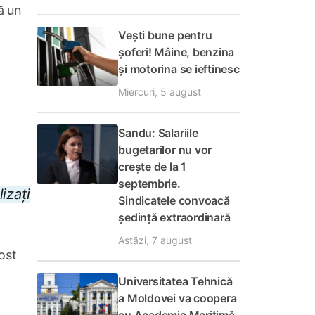
ă un
Vești bune pentru
șoferi! Mâine, benzina
și motorina se ieftinesc
Miercuri, 5 august
Sandu: Salariile
bugetarilor nu vor
crește de la 1
septembrie.
izați
Sindicatele convoacă
ședință extraordinară
Astăzi, 7 august
ost
Universitatea Tehnică
a Moldovei va coopera