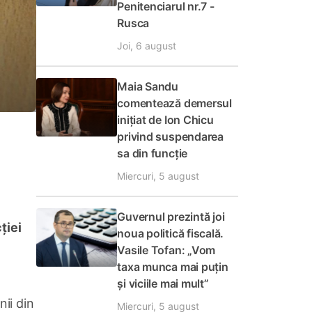
Penitenciarul nr.7 -
Rusca
Joi, 6 august
Maia Sandu
comentează demersul
inițiat de Ion Chicu
privind suspendarea
sa din funcție
Miercuri, 5 august
Guvernul prezintă joi
ției
noua politică fiscală.
Vasile Tofan: „Vom
taxa munca mai puțin
și viciile mai mult”
ii din
Miercuri, 5 august