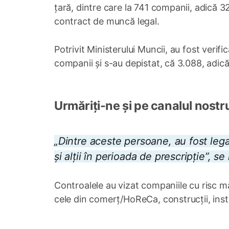
țară, dintre care la 741 companii, adică 3
contract de muncă legal.
Potrivit Ministerului Muncii, au fost veri
companii și s-au depistat, că 3.088, adic
Urmăriți-ne și pe canalul nostr
„Dintre aceste persoane, au fost lega
și alții în perioada de prescripție”, 
Controalele au vizat companiile cu risc ma
cele din comerț/HoReCa, construcții, instit