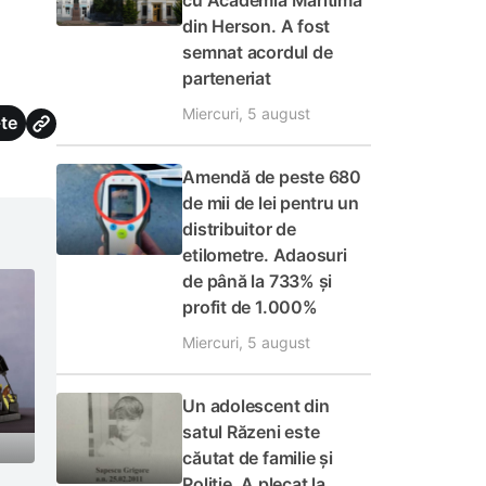
cu Academia Maritimă
din Herson. A fost
semnat acordul de
parteneriat
Miercuri, 5 august
te
Amendă de peste 680
de mii de lei pentru un
distribuitor de
etilometre. Adaosuri
de până la 733% și
profit de 1.000%
Miercuri, 5 august
Un adolescent din
satul Răzeni este
căutat de familie și
Poliție. A plecat la