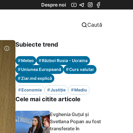
Despre noi
Caută
Subiecte trend
#
#
Meteo
Război Rusia - Ucraina
#
#
Uniunea Europeană
Curs valutar
#
Ziar.md explică
#
#
#
Economie
Justiție
Mediu
Cele mai citite articole
Evghenia Guțul și
Svetlana Popan au fost
transferate în