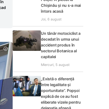
 în
Chișinău și nu s-a mai
cad
întors acasă
Joi, 6 august
Un tânăr motociclist a
decedat în urma unui
accident produs în
sectorul Botanica al
capitalei
Miercuri, 5 august
„Există o diferență
între legalitate și
oportunitate”. Popșoi
explică de ce au fost
eliberate vizele pentru
delegația afgană