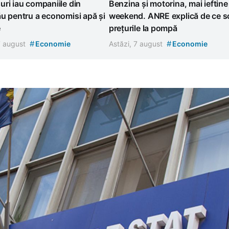
ri iau companiile din
Benzina și motorina, mai ieftine
u pentru a economisi apă și
weekend. ANRE explică de ce s
e
prețurile la pompă
#
#
7 august
Economie
Astăzi, 7 august
Economie