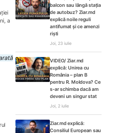
balcon sau lângă stația
de autobuz? Ziar.md
ției
explică noile reguli
ni, a
antifumat și ce amenzi
riști
Joi, 23 iulie
 arată
VIDEO/ Ziar.md
explică: Unirea cu
România – plan B
pentru R. Moldova? Ce
s-ar schimba dacă am
deveni un singur stat
Joi, 2 iulie
Ziar.md explică:
rul
Consiliul European sau