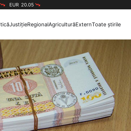
EUR
20.05
itică
Justiție
Regional
Agricultură
Extern
Toate știrile