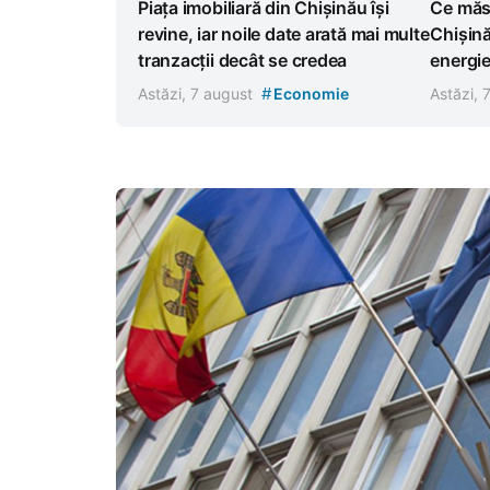
Piața imobiliară din Chișinău își
Ce măsu
revine, iar noile date arată mai multe
Chișină
tranzacții decât se credea
energi
#
Astăzi, 7 august
Economie
Astăzi, 