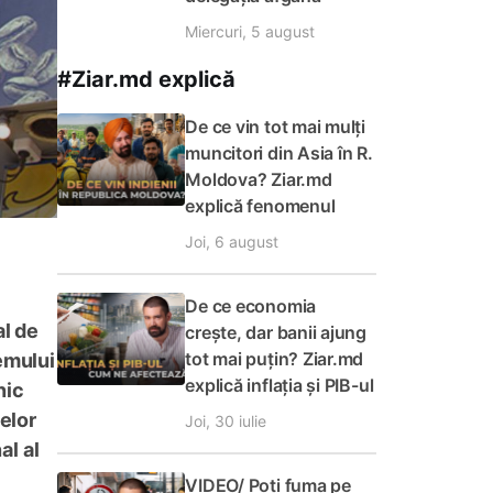
Miercuri, 5 august
#Ziar.md explică
De ce vin tot mai mulți
muncitori din Asia în R.
Moldova? Ziar.md
explică fenomenul
Joi, 6 august
De ce economia
al de
crește, dar banii ajung
tot mai puțin? Ziar.md
emului
explică inflația și PIB-ul
nic
celor
Joi, 30 iulie
al al
VIDEO/ Poți fuma pe