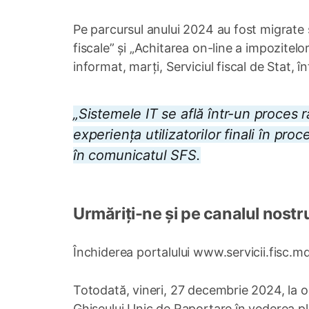
Pe parcursul anului 2024 au fost migrate se
fiscale” și „Achitarea on-line a impozitelor
informat, marți, Serviciul fiscal de Stat, 
„Sistemele IT se află într-un proces r
experiența utilizatorilor finali în pro
în comunicatul SFS.
Urmăriți-ne și pe canalul nostr
Închiderea portalului www.servicii.fisc.m
Totodată, vineri, 27 decembrie 2024, la o
Ghișeului Unic de Raportare în vederea pl