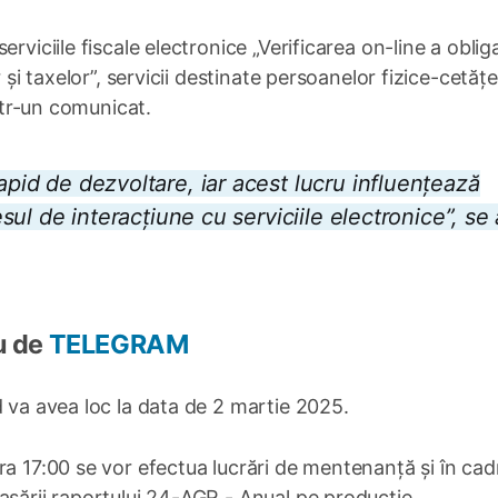
rviciile fiscale electronice „Verificarea on-line a obliga
 și taxelor”, servicii destinate persoanelor fizice-cetățe
într-un comunicat.
apid de dezvoltare, iar acest lucru influențează
cesul de interacțiune cu serviciile electronice”, se
u de
TELEGRAM
d va avea loc la data de 2 martie 2025.
ra 17:00 se vor efectua lucrări de mentenanță și în cad
asării raportului 24-AGR - Anual pe producție.