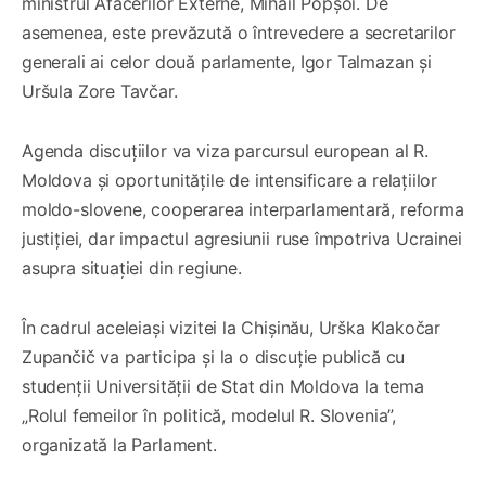
ministrul Afacerilor Externe, Mihail Popșoi. De
asemenea, este prevăzută o întrevedere a secretarilor
generali ai celor două parlamente, Igor Talmazan și
Uršula Zore Tavčar.
Agenda discuțiilor va viza parcursul european al R.
Moldova și oportunitățile de intensificare a relațiilor
moldo-slovene, cooperarea interparlamentară, reforma
justiției, dar impactul agresiunii ruse împotriva Ucrainei
asupra situației din regiune.
În cadrul aceleiași vizitei la Chișinău, Urška Klakočar
Zupančič va participa și la o discuție publică cu
studenții Universității de Stat din Moldova la tema
„Rolul femeilor în politică, modelul R. Slovenia”,
organizată la Parlament.