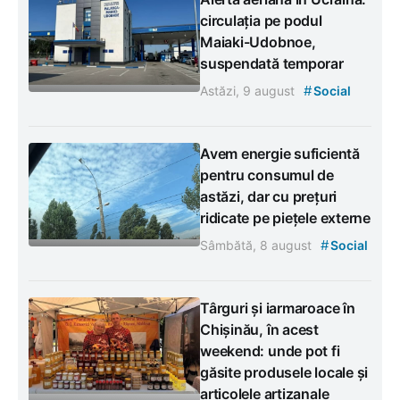
circulația pe podul
Maiaki-Udobnoe,
suspendată temporar
#
Astăzi, 9 august
Social
Avem energie suficientă
pentru consumul de
astăzi, dar cu prețuri
ridicate pe piețele externe
#
Sâmbătă, 8 august
Social
Târguri și iarmaroace în
Chișinău, în acest
weekend: unde pot fi
găsite produsele locale și
articolele artizanale