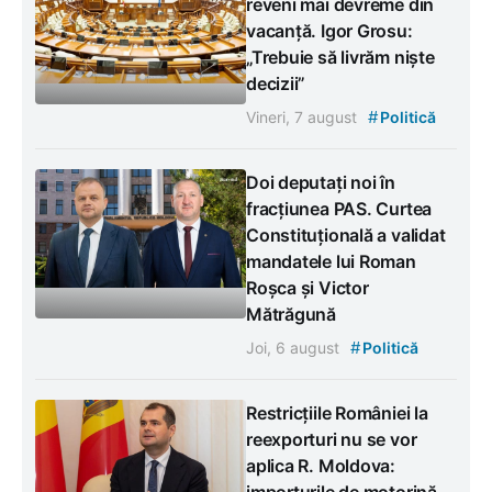
reveni mai devreme din
vacanță. Igor Grosu:
„Trebuie să livrăm niște
decizii”
#
Vineri, 7 august
Politică
Doi deputați noi în
fracțiunea PAS. Curtea
Constituțională a validat
mandatele lui Roman
Roșca și Victor
Mătrăgună
#
Joi, 6 august
Politică
Restricțiile României la
reexporturi nu se vor
aplica R. Moldova:
importurile de motorină