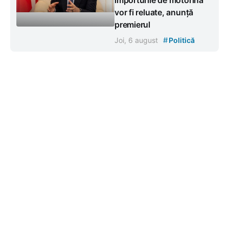
vor fi reluate, anunță
premierul
#
Joi, 6 august
Politică
Contacte