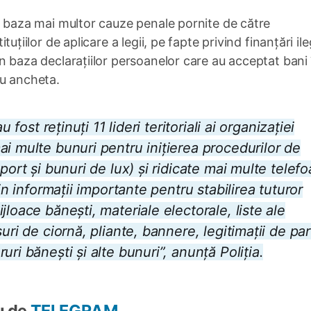
c în baza mai multor cauze penale pornite de către
tituțiilor de aplicare a legii, pe fapte privind finanțări il
i în baza declarațiilor persoanelor care au acceptat bani 
cu ancheta.
 fost reținuți 11 lideri teritoriali ai organizației
i multe bunuri pentru inițierea procedurilor de
port și bunuri de lux) și ridicate mai multe telef
in informații importante pentru stabilirea tuturor
loace bănești, materiale electorale, liste ale
uri de ciornă, pliante, bannere, legitimații de par
ri bănești și alte bunuri”, anunță Poliția.
u de
TELEGRAM