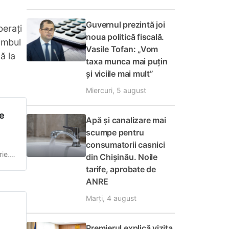
Guvernul prezintă joi
berați
noua politică fiscală.
imbul
Vasile Tofan: „Vom
ă la
taxa munca mai puțin
și viciile mai mult”
Miercuri, 5 august
de
Apă și canalizare mai
scumpe pentru
consumatorii casnici
ie.
din Chișinău. Noile
te
tarife, aprobate de
ANRE
Marți, 4 august
Premierul explică vizita