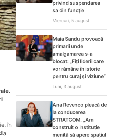
privind suspendarea
sa din funcție
Miercuri, 5 august
Maia Sandu provoacă
primarii unde
amalgamarea s-a
blocat: „Fiți liderii care
vor rămâne în istorie
pentru curaj și viziune”
Luni, 3 august
ale.
ri
Ana Revenco pleacă de
la conducerea
STRATCOM. „Am
e, în
construit o instituție
lia.
menită să apere spațiul