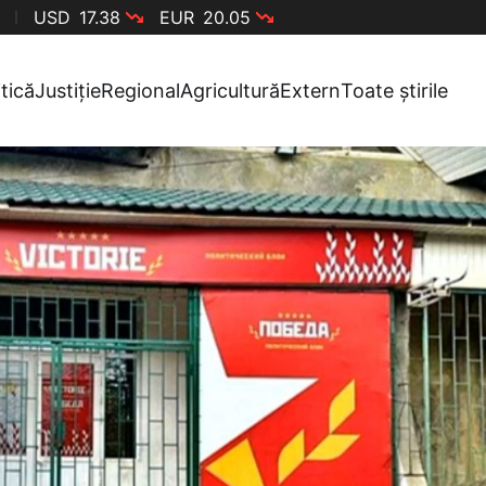
USD
17.38
EUR
20.05
itică
Justiție
Regional
Agricultură
Extern
Toate știrile