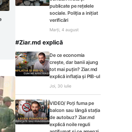
publicate pe rețelele
sociale. Poliția a inițiat
e
verificări
Marți, 4 august
#Ziar.md explică
De ce economia
crește, dar banii ajung
tot mai puțin? Ziar.md
explică inflația și PIB-ul
Joi, 30 iulie
VIDEO/ Poți fuma pe
balcon sau lângă stația
de autobuz? Ziar.md
explică noile reguli
antifumat și ce amenzi