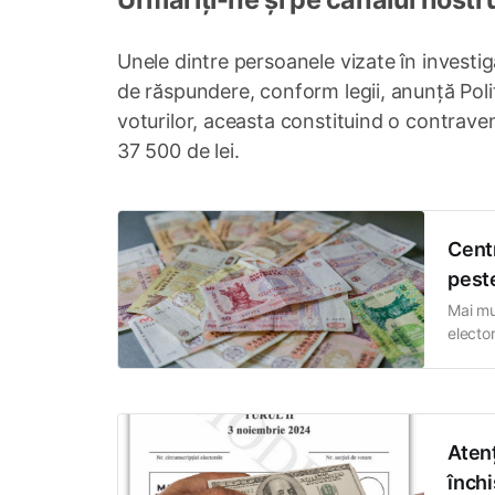
Unele dintre persoanele vizate în investig
de răspundere, conform legii, anunță Poli
voturilor, aceasta constituind o contrav
37 500 de lei.
Centr
peste
Mai mu
electo
Centru
amenzi
Atenț
închi