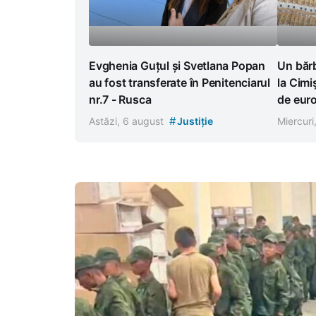
Evghenia Guțul și Svetlana Popan
Un bărb
au fost transferate în Penitenciarul
la Cimi
nr.7 - Rusca
de euro
#
Astăzi, 6 august
Justiție
Miercuri