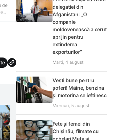
e de
delegației din
la
Afganistan: „O
ală
companie
moldovenească a cerut
sprijin pentru
extinderea
exporturilor”
te
Marți, 4 august
Vești bune pentru
șoferi! Mâine, benzina
și motorina se ieftinesc
Miercuri, 5 august
Fete și femei din
Chișinău, filmate cu
ochelari Meta și