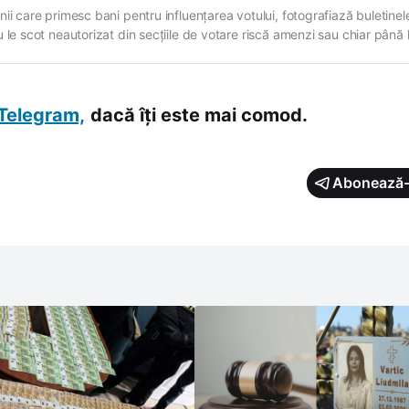
nii care primesc bani pentru influențarea votului, fotografiază buletinel
u le scot neautorizat din secțiile de votare riscă amenzi sau chiar până 
ani de închisoare. Atenționarea vine din partea Comisiei Electorale Centr
care invită cetățenii să fie responsabili și…
Telegram,
dacă îți este mai comod.
Abonează-