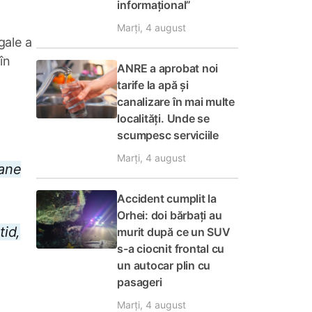
informațional”
Marți, 4 august
egale a
în
ANRE a aprobat noi
tarife la apă și
canalizare în mai multe
localități. Unde se
scumpesc serviciile
Marți, 4 august
oane
Accident cumplit la
Orhei: doi bărbați au
tid,
murit după ce un SUV
s-a ciocnit frontal cu
un autocar plin cu
pasageri
Marți, 4 august