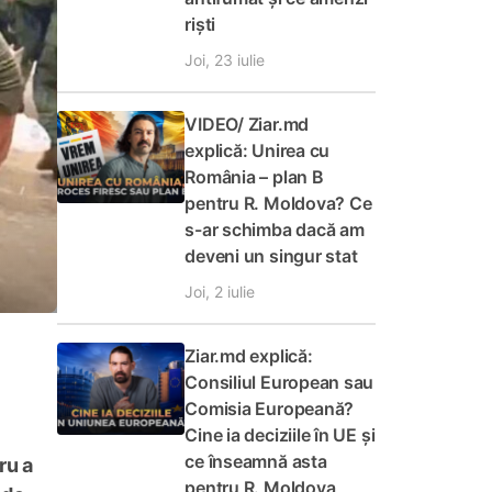
riști
Joi, 23 iulie
VIDEO/ Ziar.md
explică: Unirea cu
România – plan B
pentru R. Moldova? Ce
s-ar schimba dacă am
deveni un singur stat
Joi, 2 iulie
Ziar.md explică:
Consiliul European sau
Comisia Europeană?
Cine ia deciziile în UE și
ce înseamnă asta
ru a
pentru R. Moldova