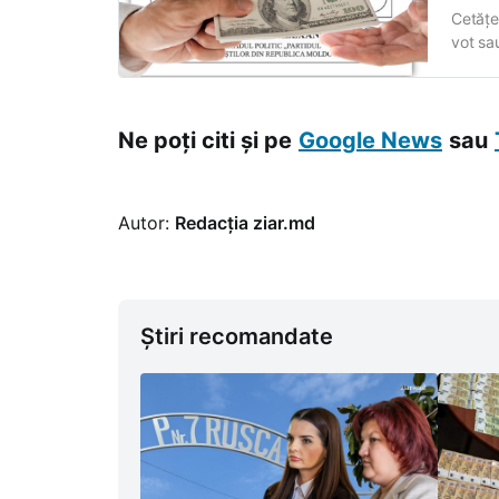
Cetățe
vot sa
cinci 
(CEC), 
Ne poți citi și pe
Google News
sau
Autor:
Redacția ziar.md
Știri recomandate