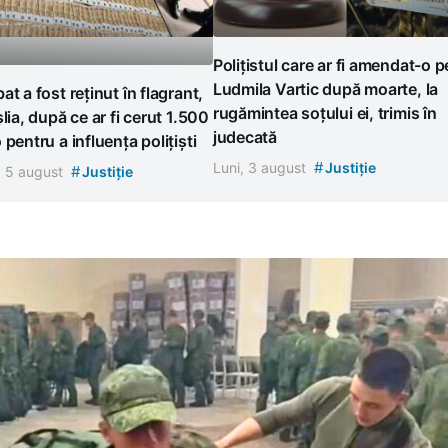
Polițistul care ar fi amendat-o p
Ludmila Vartic după moarte, la
at a fost reținut în flagrant,
rugămintea soțului ei, trimis în
șlia, după ce ar fi cerut 1.500
judecată
 pentru a influența polițiști
#
Luni, 3 august
Justiție
#
, 5 august
Justiție