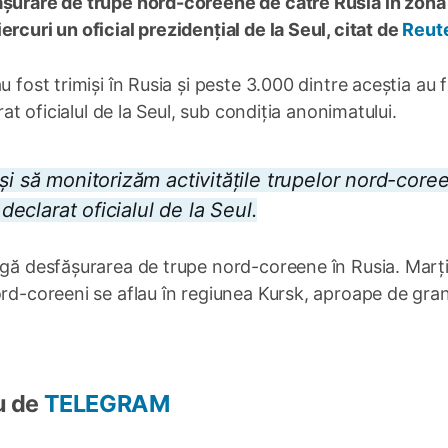
fășurare de trupe nord-coreene de către Rusia în zona
rcuri un oficial prezidențial de la Seul, citat de
Reute
 fost trimiși în Rusia și peste 3.000 dintre aceștia au 
rat oficialul de la Seul, sub condiția anonimatului.
și să monitorizăm activitățile trupelor nord-core
 declarat oficialul de la Seul.
rgă desfășurarea de trupe nord-coreene în Rusia. Marți
ord-coreeni se aflau în regiunea Kursk, aproape de gran
u de
TELEGRAM