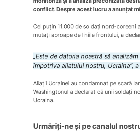
monitoriza și a analiza preconizata des
conflict. Despre acest lucru a anunțat mie
Cel puțin 11.000 de soldați nord-coreeni au
mutați aproape de liniile frontului, a decla
„Este de datoria noastră să analizăm 
împotriva aliatului nostru, Ucraina”, a
Aliații Ucrainei au condamnat pe scară la
Washingtonul a declarat că unii soldați n
Ucraina.
Urmăriți-ne și pe canalul nostr