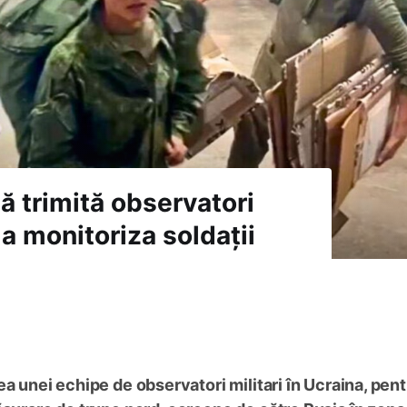
ă trimită observatori
 a monitoriza soldații
a unei echipe de observatori militari în Ucraina, pent