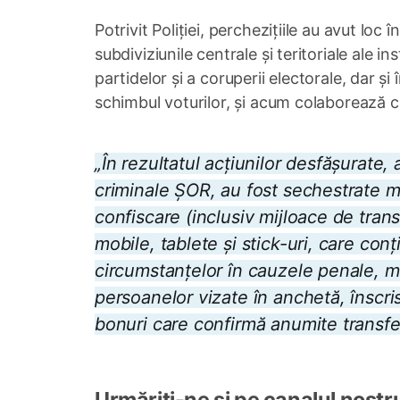
Potrivit Poliției, perchezițiile au avut lo
subdiviziunile centrale și teritoriale ale ins
partidelor și a coruperii electorale, dar ș
schimbul voturilor, și acum colaborează 
„În rezultatul acțiunilor desfășurate, au
criminale ȘOR, au fost sechestrate ma
confiscare (inclusiv mijloace de trans
mobile, tablete și stick-uri, care conț
circumstanțelor în cauzele penale, mij
persoanelor vizate în anchetă, înscris
bonuri care confirmă anumite transferu
Urmăriți-ne și pe canalul nostr