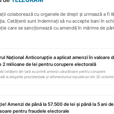
ații colaborează cu organele de drept și urmează a fi li
ția. Cetățenii sunt îndemnați să nu accepte bani în sch
enție care se sancționează cu amendă în mărime de pân
ul Național Anticorupție a aplicat amenzi în valoare 
 2 milioane de lei pentru corupere electorală
lți cetățeni din țară au primit amenzi usturătoare pentru corupere
rală la alegerile prezidențiale și referendumul republican din 20 octombr
l Național Anticorupție (CNA) anunță că până în prezent au fost aplica
 contravenționale în valoare de peste 2 milioane de lei. Î…
ie! Amenzi de până la 57.500 de lei și până la 5 ani de
soare pentru fraudele electorale