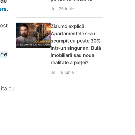
 de
rs.
Joi, 25 iunie
fost
Ziar.md explică:
Apartamentele s-au
scumpit cu peste 30%
într-un singur an. Bulă
ene
imobiliară sau noua
realitate a pieței?
Joi, 18 iunie
,
ița cu