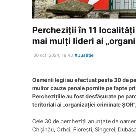
Percheziții în 11 localități
mai mulți lideri ai „organ
#
30 oct. 2024, 18:40
Justiție
Oamenii legii au efectuat peste 30 de per
multor cauze penale pornite pe fapte privi
Perchezițiile au fost desfășurate pe parcur
teritoriali ai „organizației criminale ȘOR”
Cele 30 de percheziții anunțate de oameni
Chișinău, Orhei, Florești, Sîngerei, Dubăsar