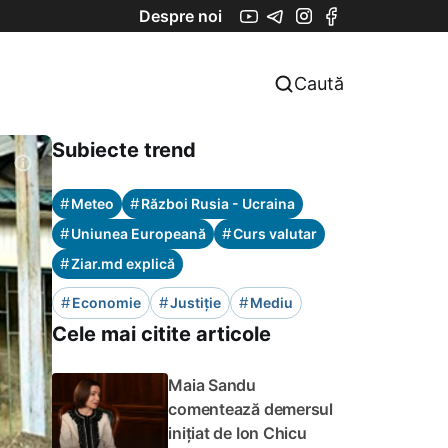
Despre noi
Caută
Subiecte trend
#
#
Meteo
Război Rusia - Ucraina
#
#
Uniunea Europeană
Curs valutar
#
Ziar.md explică
#
#
#
Economie
Justiție
Mediu
Cele mai citite articole
Maia Sandu
comentează demersul
inițiat de Ion Chicu