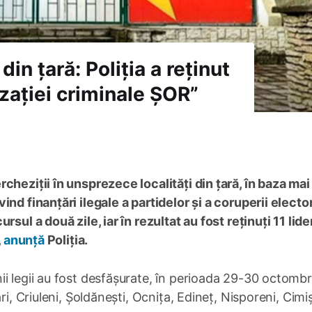
 din țară: Poliția a reținut
izației criminale ȘOR”
cheziții în unsprezece localități din țară, în baza mai
nd finanțări ilegale a partidelor și a coruperii elector
sul a două zile, iar în rezultat au fost reținuți 11 lide
,
anunță
Poliția.
i legii au fost desfășurate, în perioada 29-30 octombri
i, Criuleni, Șoldănești, Ocnița, Edineț, Nisporeni, Cimiș