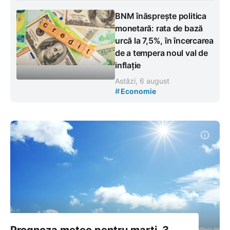
BNM înăsprește politica
monetară: rata de bază
urcă la 7,5%, în încercarea
de a tempera noul val de
inflație
Astăzi, 6 august
#
Economie
Prognoza meteo pentru marți, 3