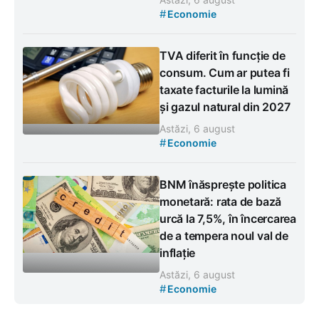
#
Economie
TVA diferit în funcție de
consum. Cum ar putea fi
taxate facturile la lumină
și gazul natural din 2027
Astăzi, 6 august
#
Economie
BNM înăsprește politica
monetară: rata de bază
urcă la 7,5%, în încercarea
de a tempera noul val de
inflație
Astăzi, 6 august
#
Economie