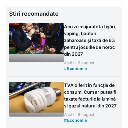
Știri recomandate
Accize majorate la țigări,
vaping, băuturi
zaharoase și taxă de 6%
pentru jocurile de noroc
din 2027
Astăzi, 6 august
#
Economie
TVA diferit în funcție de
consum. Cum ar putea fi
taxate facturile la lumină
și gazul natural din 2027
Astăzi, 6 august
#
Economie