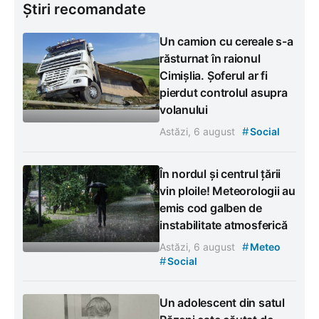
Știri recomandate
Un camion cu cereale s-a
răsturnat în raionul
Cimișlia. Șoferul ar fi
pierdut controlul asupra
volanului
#
Astăzi, 6 august
Social
În nordul și centrul țării
vin ploile! Meteorologii au
emis cod galben de
instabilitate atmosferică
#
Astăzi, 6 august
Meteo
#
Social
Un adolescent din satul