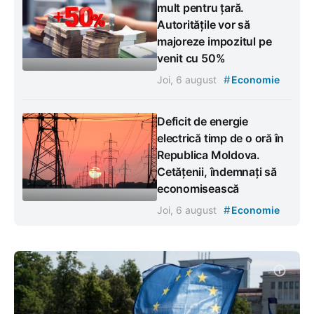
mult pentru țară.
Autoritățile vor să
majoreze impozitul pe
venit cu 50%
#
Joi, 6 august
Economie
Deficit de energie
electrică timp de o oră în
Republica Moldova.
Cetățenii, îndemnați să
economisească
#
Joi, 6 august
Economie