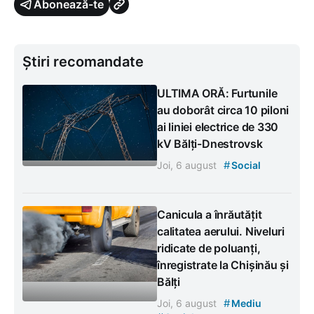
Abonează-te
Știri recomandate
ULTIMA ORĂ: Furtunile
au doborât circa 10 piloni
ai liniei electrice de 330
kV Bălți-Dnestrovsk
#
Joi, 6 august
Social
Canicula a înrăutățit
calitatea aerului. Niveluri
ridicate de poluanți,
înregistrate la Chișinău și
Bălți
#
Joi, 6 august
Mediu