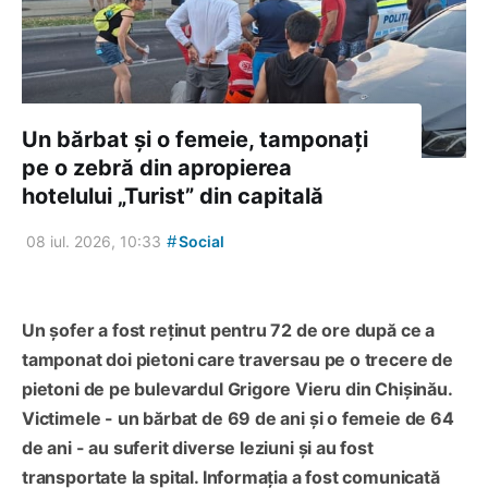
Un bărbat și o femeie, tamponați
pe o zebră din apropierea
hotelului „Turist” din capitală
#
08 iul. 2026, 10:33
Social
Un șofer a fost reținut pentru 72 de ore după ce a
tamponat doi pietoni care traversau pe o trecere de
pietoni de pe bulevardul Grigore Vieru din Chișinău.
Victimele - un bărbat de 69 de ani și o femeie de 64
de ani - au suferit diverse leziuni și au fost
transportate la spital. Informația a fost comunicată