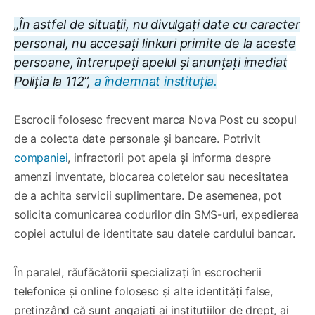
„În astfel de situații, nu divulgați date cu caracter
personal, nu accesați linkuri primite de la aceste
persoane, întrerupeți apelul și anunțați imediat
Poliția la 112”,
a îndemnat instituția.
Escrocii folosesc frecvent marca Nova Post cu scopul
de a colecta date personale și bancare. Potrivit
companiei
, infractorii pot apela și informa despre
amenzi inventate, blocarea coletelor sau necesitatea
de a achita servicii suplimentare. De asemenea, pot
solicita comunicarea codurilor din SMS-uri, expedierea
copiei actului de identitate sau datele cardului bancar.
În paralel, răufăcătorii specializați în escrocherii
telefonice și online folosesc și alte identități false,
pretinzând că sunt angajați ai instituțiilor de drept, ai