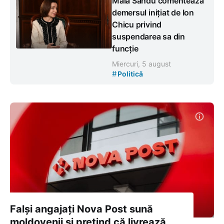
Maia Sandu comentează
demersul inițiat de Ion
Chicu privind
suspendarea sa din
funcție
Miercuri, 5 august
#
Politică
Falși angajați Nova Post sună
moldovenii și pretind că livrează