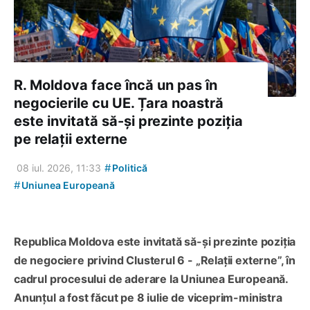
R. Moldova face încă un pas în
negocierile cu UE. Țara noastră
este invitată să-și prezinte poziția
pe relații externe
#
08 iul. 2026, 11:33
Politică
#
Uniunea Europeană
Republica Moldova este invitată să-și prezinte poziția
de negociere privind Clusterul 6 - „Relații externe”, în
cadrul procesului de aderare la Uniunea Europeană.
Anunțul a fost făcut pe 8 iulie de viceprim-ministra