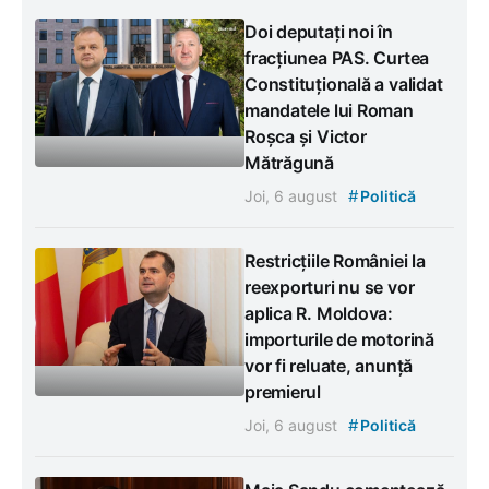
Doi deputați noi în
fracțiunea PAS. Curtea
Constituțională a validat
mandatele lui Roman
Roșca și Victor
Mătrăgună
#
Joi, 6 august
Politică
Restricțiile României la
reexporturi nu se vor
aplica R. Moldova:
importurile de motorină
vor fi reluate, anunță
premierul
#
Joi, 6 august
Politică