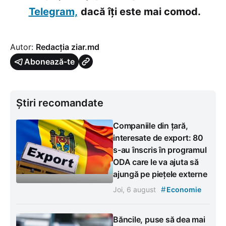
Telegram,
dacă îți este mai comod.
Autor:
Redacția ziar.md
Abonează-te
Știri recomandate
Companiile din țară,
interesate de export: 80
s-au înscris în programul
ODA care le va ajuta să
ajungă pe piețele externe
#
Joi, 6 august
Economie
Băncile, puse să dea mai