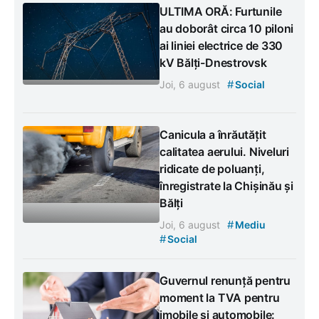
ULTIMA ORĂ: Furtunile
au doborât circa 10 piloni
ai liniei electrice de 330
kV Bălți-Dnestrovsk
#
Joi, 6 august
Social
Canicula a înrăutățit
calitatea aerului. Niveluri
ridicate de poluanți,
înregistrate la Chișinău și
Bălți
#
Joi, 6 august
Mediu
#
Social
Guvernul renunță pentru
moment la TVA pentru
imobile și automobile: