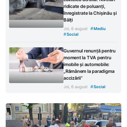
ridicate de poluanți,
înregistrate la Chișinău și
Bălți
#
Joi, 6 august
Mediu
#
Social
Guvernul renunță pentru
moment la TVA pentru
imobile și automobile:
„Rămânem la paradigma
accizării”
#
Joi, 6 august
Social