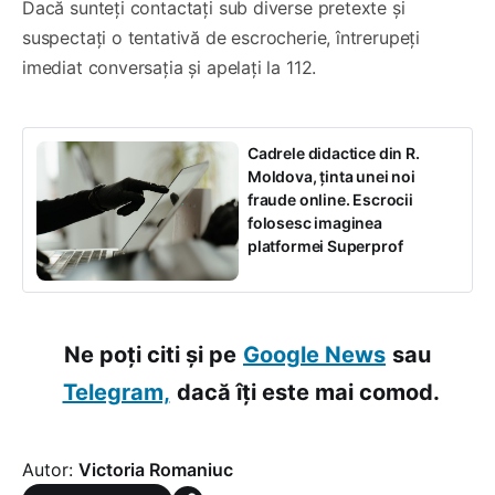
Dacă sunteți contactați sub diverse pretexte și
suspectați o tentativă de escrocherie, întrerupeți
imediat conversația și apelați la 112.
Cadrele didactice din R.
Moldova, ținta unei noi
fraude online. Escrocii
folosesc imaginea
platformei Superprof
Ne poți citi și pe
Google News
sau
Telegram,
dacă îți este mai comod.
Autor:
Victoria Romaniuc