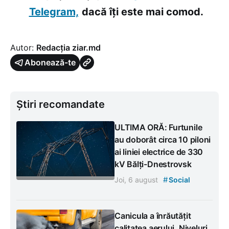
Telegram,
dacă îți este mai comod.
Autor:
Redacția ziar.md
Abonează-te
Știri recomandate
ULTIMA ORĂ: Furtunile
au doborât circa 10 piloni
ai liniei electrice de 330
kV Bălți-Dnestrovsk
#
Joi, 6 august
Social
Canicula a înrăutățit
calitatea aerului. Niveluri