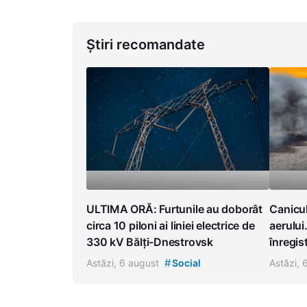
Știri recomandate
ULTIMA ORĂ: Furtunile au doborât
Canicul
circa 10 piloni ai liniei electrice de
aerului
330 kV Bălți-Dnestrovsk
înregist
#
Astăzi, 6 august
Social
Astăzi,