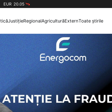
EUR
20.05
itică
Justiție
Regional
Agricultură
Extern
Toate știrile