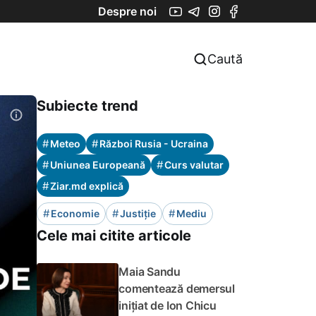
Despre noi
Caută
Subiecte trend
#
#
Meteo
Război Rusia - Ucraina
#
#
Uniunea Europeană
Curs valutar
#
Ziar.md explică
#
#
#
Economie
Justiție
Mediu
Cele mai citite articole
Maia Sandu
comentează demersul
inițiat de Ion Chicu