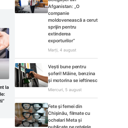
Afganistan: „O
companie
moldovenească a cerut
sprijin pentru
extinderea
exporturilor”
Marți, 4 august
Vești bune pentru
șoferi! Mâine, benzina
și motorina se ieftinesc
t la
Miercuri, 5 august
le:
i”
Fete și femei din
Chișinău, filmate cu
ochelari Meta și
publicate pe rețelele