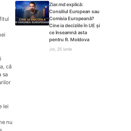
Ziar.md explică:
Consiliul European sau
Comisia Europeană?
itul
Cine ia deciziile în UE și
ce înseamnă asta
nei
pentru R. Moldova
Joi, 25 iunie
i
a, că
a sa
rilor
 lei
ene nu
e