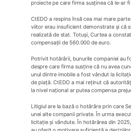
proiecte pe care firma susținea că le-ar fi
CtEDO a respins însă cea mai mare parte a 
viitor erau insuficient demonstrate și că s
realizată de stat. Totuși, Curtea a constat
compensații de 560.000 de euro.
Potrivit hotărârii, bunurile companiei au f
despre care firma susține că nu avea cun
unul dintre imobile a fost vândut la licita
de piață. CtEDO a mai reținut că autorit
la nivel național ar putea compensa prejud
Litigiul are la bază o hotărâre prin care S
unei alte companii private. În urma execută
licitație și vândute. În hotărârea din 20
au oferit o motivare suficientă a decizii