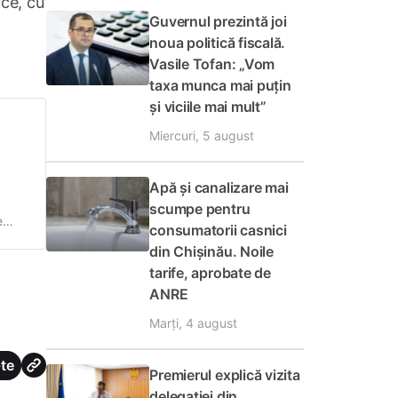
ice, cu
Guvernul prezintă joi
noua politică fiscală.
Vasile Tofan: „Vom
taxa munca mai puțin
și viciile mai mult”
Miercuri, 5 august
Apă și canalizare mai
scumpe pentru
e
consumatorii casnici
ul
din Chișinău. Noile
din
tarife, aprobate de
ANRE
Marți, 4 august
te
Premierul explică vizita
delegației din