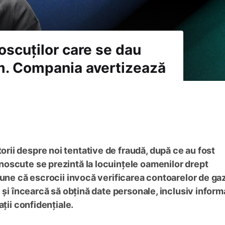
scuților care se dau
m. Compania avertizează
ii despre noi tentative de fraudă, după ce au fost
oscute se prezintă la locuințele oamenilor drept
pune că escrocii invocă verificarea contoarelor de ga
 și încearcă să obțină date personale, inclusiv informa
ții confidențiale.