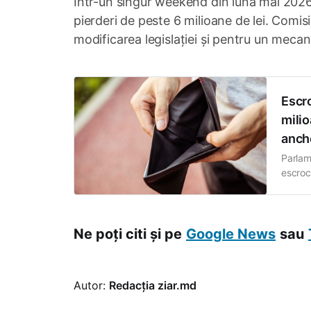
Într-un singur weekend din luna mai 2026,
pierderi de peste 6 milioane de lei. Comi
modificarea legislației și pentru un mecan
Escro
milio
anch
Parlam
escroc
prejud
2025. 
11 dep
Ne poți citi și pe
Google News
sau
Autor:
Redacția ziar.md