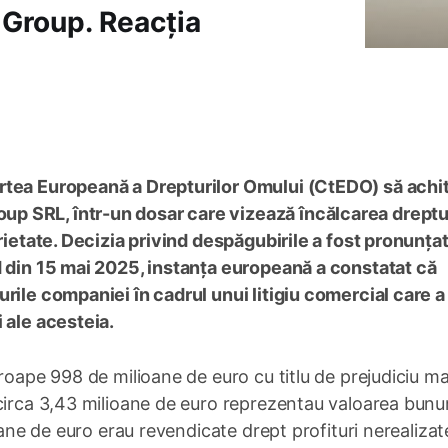
Group. Reacția
rtea Europeană a Drepturilor Omului (CtEDO) să achi
 SRL, într-un dosar care vizează încălcarea dreptul
rietate. Decizia privind despăgubirile a fost pronunțat
d din 15 mai 2025, instanța europeană a constatat că
rile companiei în cadrul unui litigiu comercial care a
 ale acesteia.
roape 998 de milioane de euro cu titlu de prejudiciu mat
circa 3,43 milioane de euro reprezentau valoarea bunur
oane de euro erau revendicate drept profituri nerealizat