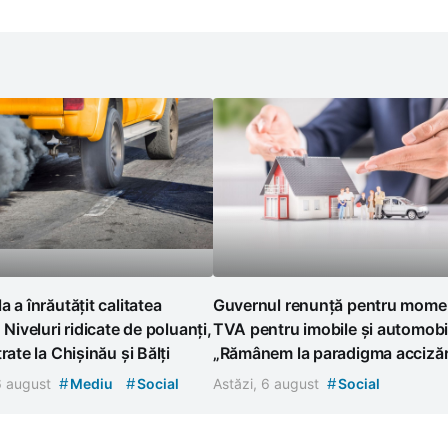
a a înrăutățit calitatea
Guvernul renunță pentru momen
. Niveluri ridicate de poluanți,
TVA pentru imobile și automobi
rate la Chișinău și Bălți
„Rămânem la paradigma accizări
#
#
#
 6 august
Mediu
Social
Astăzi, 6 august
Social