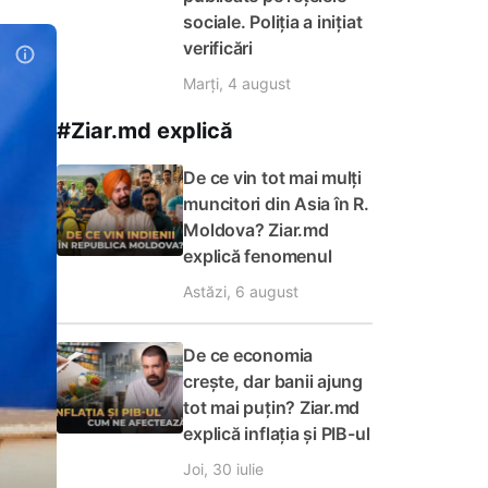
sociale. Poliția a inițiat
verificări
Marți, 4 august
#Ziar.md explică
De ce vin tot mai mulți
muncitori din Asia în R.
Moldova? Ziar.md
explică fenomenul
Astăzi, 6 august
De ce economia
crește, dar banii ajung
tot mai puțin? Ziar.md
explică inflația și PIB-ul
Joi, 30 iulie