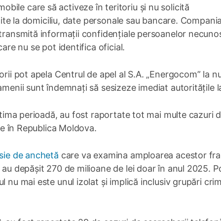
ile care să activeze în teritoriu și nu solicită
vizite la domiciliu, date personale sau bancare. Compani
 transmită informații confidențiale persoanelor necuno
are nu se pot identifica oficial.
orii pot apela Centrul de apel al S.A. „Energocom” la n
amenii sunt îndemnați să sesizeze imediat autoritățile l
ultima perioadă, au fost raportate tot mai multe cazuri 
ale în Republica Moldova.
sie de anchetă
care va examina amploarea acestor fra
 au depășit 270 de milioane de lei doar în anul 2025. Po
 nu mai este unul izolat și implică inclusiv grupări cri