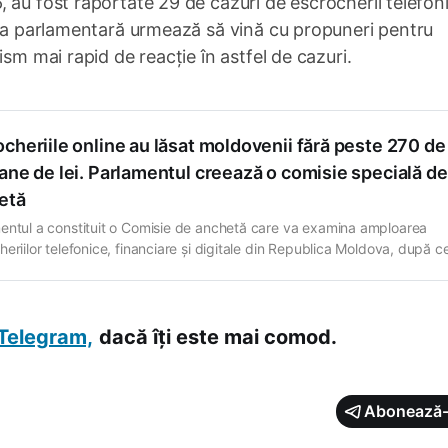
 au fost raportate 29 de cazuri de escrocherii telefon
sia parlamentară urmează să vină cu propuneri pentru
ism mai rapid de reacție în astfel de cazuri.
cheriile online au lăsat moldovenii fără peste 270 de
ane de lei. Parlamentul creează o comisie specială de
etă
entul a constituit o Comisie de anchetă care va examina amploarea
heriilor telefonice, financiare și digitale din Republica Moldova, după c
iciile provocate cetățenilor au depășit 270 de milioane de lei doar în an
Hotărârea a fost aprobată cu votul a 61 de deputați. Comisia, formată 
utați
Telegram,
dacă îți este mai comod.
Abonează-