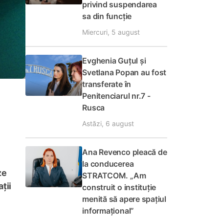
privind suspendarea
sa din funcție
Miercuri, 5 august
Evghenia Guțul și
Svetlana Popan au fost
transferate în
Penitenciarul nr.7 -
Rusca
Astăzi, 6 august
Ana Revenco pleacă de
la conducerea
ze
STRATCOM. „Am
ții
construit o instituție
menită să apere spațiul
informațional”