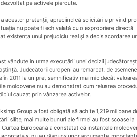
 dezvoltat pe activele pierdute.
acestor pretenții, apreciind că solicitările privind prof
ituația nu poate fi echivalată cu o expropriere directă
at existența unui prejudiciu real și a decis acordarea u
ost vândute în urma executării unei decizii judecătoreșt
oștință. Judecătorii europeni au remarcat, de asemene
ție în 2011 la un preț semnificativ mai mic decât valoare
ățile moldovene nu au demonstrat cum reluarea procedu
iciul cauzat prin vânzarea activelor.
eksimp Group a fost obligată să achite 1,219 milioane de
rii silite, mai multe bunuri ale firmei au fost scoase la
25, Curtea Europeană a constatat că instanțele moldov
lor adoptate și nu au răspuns unor argumente important