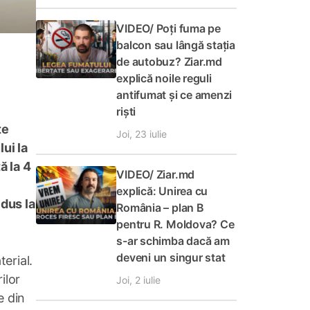
VIDEO/ Poți fuma pe
balcon sau lângă stația
de autobuz? Ziar.md
explică noile reguli
antifumat și ce amenzi
riști
te
Joi, 23 iulie
ui la
ă la 4
VIDEO/ Ziar.md
explică: Unirea cu
 dus la
România – plan B
pentru R. Moldova? Ce
s-ar schimba dacă am
deveni un singur stat
erial.
ilor
Joi, 2 iulie
e din