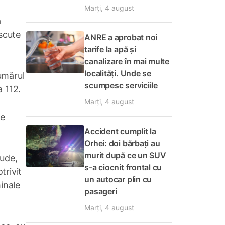
Marți, 4 august
a
scute
ANRE a aprobat noi
tarife la apă și
canalizare în mai multe
localități. Unde se
umărul
scumpesc serviciile
a 112.
Marți, 4 august
de
Accident cumplit la
Orhei: doi bărbați au
murit după ce un SUV
ude,
s-a ciocnit frontal cu
trivit
un autocar plin cu
minale
pasageri
Marți, 4 august