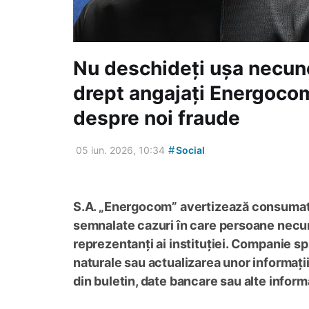
Nu deschideți ușa necuno
drept angajați Energoco
despre noi fraude
#
05 iun. 2026, 10:34
Social
S.A. „Energocom” avertizează consumator
semnalate cazuri în care persoane necun
reprezentanți ai instituției. Companie s
naturale sau actualizarea unor informații
din buletin, date bancare sau alte informa