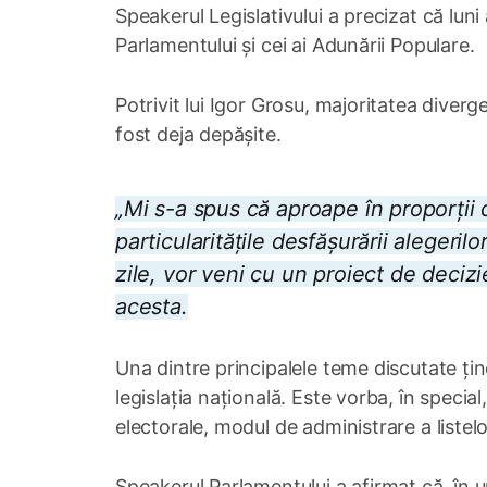
Speakerul Legislativului a precizat că luni
Parlamentului și cei ai Adunării Populare.
Potrivit lui Igor Grosu, majoritatea diver
fost deja depășite.
„Mi s-a spus că aproape în proporții
particularitățile desfășurării alegerilo
zile, vor veni cu un proiect de decizi
acesta.
Una dintre principalele teme discutate ți
legislația națională. Este vorba, în specia
electorale, modul de administrare a listelo
Speakerul Parlamentului a afirmat că, în u