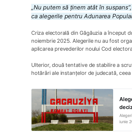
„Nu putem să ținem atât în suspans”,
ca alegerile pentru Adunarea Populară
Criza electorală din Găgăuzia a început du
noiembrie 2025. Alegerile nu au fost orga
aplicarea prevederilor noului Cod elector
Ulterior, două tentative de stabilire a scru
hotărâri ale instanțelor de judecată, ceea c
Aleg
deciz
Aleger
iunie 
Sud, c