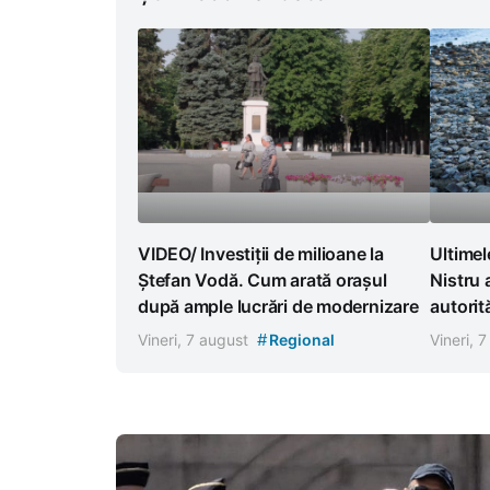
VIDEO/ Investiții de milioane la
Ultimel
Ștefan Vodă. Cum arată orașul
Nistru
după ample lucrări de modernizare
autorit
#
Vineri, 7 august
Regional
Vineri, 