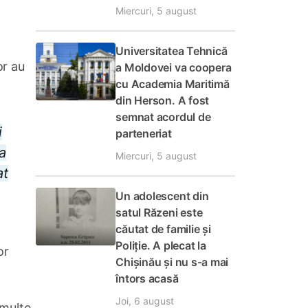
Miercuri, 5 august
Universitatea Tehnică
or au
a Moldovei va coopera
cu Academia Maritimă
din Herson. A fost
semnat acordul de
i
parteneriat
va
Miercuri, 5 august
at
Un adolescent din
satul Răzeni este
căutat de familie și
Poliție. A plecat la
or
Chișinău și nu s-a mai
întors acasă
Joi, 6 august
 multe