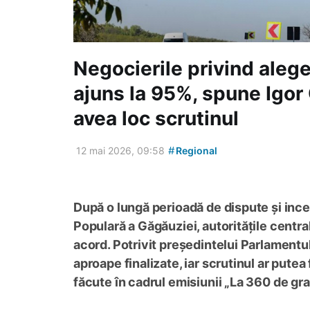
Negocierile privind alege
ajuns la 95%, spune Igor
avea loc scrutinul
#
12 mai 2026, 09:58
Regional
După o lungă perioadă de dispute și ince
Populară a Găgăuziei, autoritățile centra
acord. Potrivit președintelui Parlamentul
aproape finalizate, iar scrutinul ar putea 
făcute în cadrul emisiunii „La 360 de gr