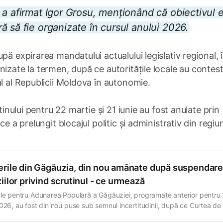
 a afirmat Igor Grosu, menționând că obiectivul 
 să fie organizate în cursul anului 2026.
pă expirarea mandatului actualului legislativ regional, 
nizate la termen, după ce autoritățile locale au contes
al al Republicii Moldova în autonomie.
tinului pentru 22 martie și 21 iunie au fost anulate prin
e a prelungit blocajul politic și administrativ din regiu
erile din Găgăuzia, din nou amânate după suspendar
iilor privind scrutinul - ce urmează
ile pentru Adunarea Populară a Găgăuziei, programate anterior pentru 
2026, au fost din nou puse sub semnul incertitudinii, după ce Curtea de
u sediul la Cahul, a suspendat hotărârea autorităților regionale privind