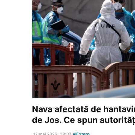
Nava afectată de hantavir
de Jos. Ce spun autorităț
#
12 mai 2026, 09:07
Extern