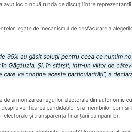
 a avut loc o nouă rundă de discuții între reprezentanții
gențelor legate de mecanismul de desfășurare a alegeril
 de 95% au găsit soluții pentru ceea ce numim no
r în Găgăuzia. Și, în sfârșit, într-un viitor de câte
e care va conține aceste particularități”, a declar
ne de armonizarea regulilor electorale din autonomie cu
l, despre verificarea candidaților și a membrilor comisiil
r electorale și transparența finanțării campaniilor.
rma analizelor efectuate, autoritățile au constatat mai