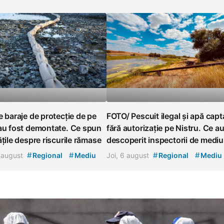
e baraje de protecție de pe
FOTO/ Pescuit ilegal și apă capt
 au fost demontate. Ce spun
fără autorizație pe Nistru. Ce a
ățile despre riscurile rămase
descoperit inspectorii de mediu
#
#
#
#
7 august
Regional
Mediu
Joi, 6 august
Regional
Mediu