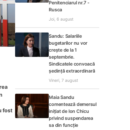
Penitenciarul nr.7 -
Rusca
Joi, 6 august
Sandu: Salariile
bugetarilor nu vor
crește de la 1
septembrie.
Sindicatele convoacă
ședință extraordinară
Vineri, 7 august
area
n
Maia Sandu
comentează demersul
u fost
inițiat de Ion Chicu
privind suspendarea
sa din funcție