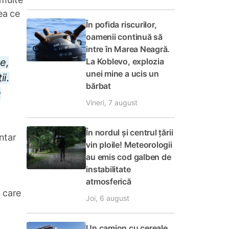
ea ce
În pofida riscurilor,
oamenii continuă să
intre în Marea Neagră.
La Koblevo, explozia
e,
unei mine a ucis un
ii.
bărbat
e
Vineri, 7 august
În nordul și centrul țării
ntar
vin ploile! Meteorologii
au emis cod galben de
instabilitate
atmosferică
, care
Joi, 6 august
Un camion cu cereale