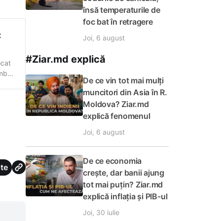
multe
însă temperaturile de
foc bat în retragere
C
Joi, 6 august
#Ziar.md explică
ocat
mbrie
De ce vin tot mai mulți
muncitori din Asia în R.
din
Moldova? Ziar.md
explică fenomenul
Joi, 6 august
De ce economia
te
crește, dar banii ajung
tot mai puțin? Ziar.md
explică inflația și PIB-ul
Joi, 30 iulie