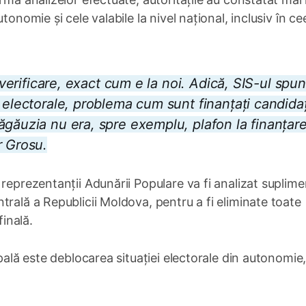
tonomie și cele valabile la nivel național, inclusiv în ce
o verificare, exact cum e la noi. Adică, SIS-ul spun
 electorale, problema cum sunt finanțați candidaț
ăgăuzia nu era, spre exemplu, plafon la finanțar
r Grosu.
reprezentanții Adunării Populare va fi analizat suplime
trală a Republicii Moldova, pentru a fi eliminate toate
finală.
ipală este deblocarea situației electorale din autonomie