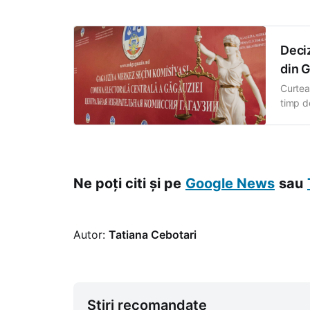
organi
acte
Deci
din 
Curtea
timp d
2025, 
Popula
Ne poți citi și pe
Google News
sau
Autor:
Tatiana Cebotari
Știri recomandate