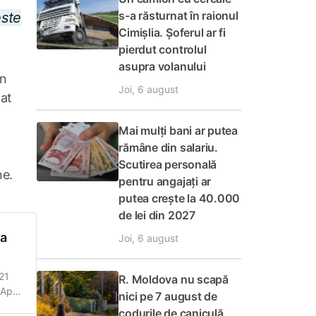
s-a răsturnat în raionul
este
Cimișlia. Șoferul ar fi
pierdut controlul
asupra volanului
în
Joi, 6 august
tat
Mai mulți bani ar putea
rămâne din salariu.
Scutirea personală
ne.
pentru angajați ar
putea crește la 40.000
de lei din 2027
ea
Joi, 6 august
21
R. Moldova nu scapă
 Apel
nici pe 7 august de
codurile de caniculă,