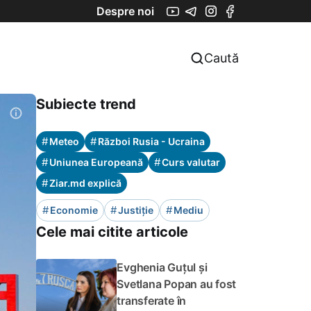
Despre noi
Caută
Subiecte trend
#
#
Meteo
Război Rusia - Ucraina
#
#
Uniunea Europeană
Curs valutar
#
Ziar.md explică
#
#
#
Economie
Justiție
Mediu
Cele mai citite articole
Evghenia Guțul și
Svetlana Popan au fost
transferate în