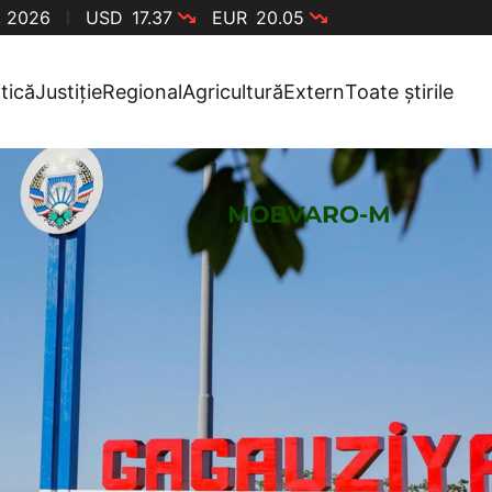
, 2026
USD
17.37
EUR
20.05
itică
Justiție
Regional
Agricultură
Extern
Toate știrile