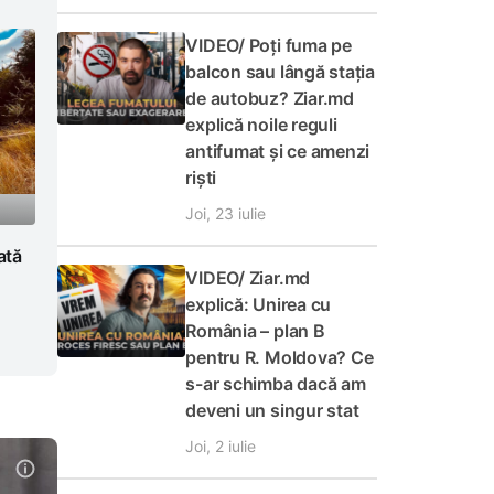
VIDEO/ Poți fuma pe
balcon sau lângă stația
de autobuz? Ziar.md
explică noile reguli
antifumat și ce amenzi
riști
Joi, 23 iulie
ată
VIDEO/ Ziar.md
u
explică: Unirea cu
România – plan B
pentru R. Moldova? Ce
s-ar schimba dacă am
deveni un singur stat
Joi, 2 iulie