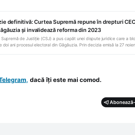
zarea scrutinului. Decizia a fost pronunțată pe 3 aprilie și vizează mai 
zie definitivă: Curtea Supremă repune în drepturi CE
Găgăuzia și invalidează reforma din 2023
 Supremă de Justiție (CSJ) a pus capăt unei dispute juridice care a bl
e doi ani procesul electoral din Găgăuzia. Prin decizia emisă la 27 noie
instanța supremă a declarat inadmisibil recursul depus de Adunarea
ră a Găgăuziei (AP), menținând astfel hotărârea Curții de Apel Comrat 
Telegram,
dacă îți este mai comod.
Abonează-